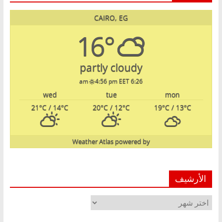
CAIRO, EG
16°
partly cloudy
4:56 pm EET
6:26 am
wed
tue
mon
21
°C
/ 14
°C
20
°C
/ 12
°C
19
°C
/ 13
°C
Weather Atlas
powered by
الأرشيف
الأرشيف