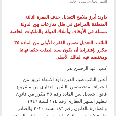
,
الشهر العقاري
مشروع قانون
داود: أبرز ملامح التعديل حذف الفقرة الثالثة
المتعلقة بالمرافق في ظل منازعات بين الدولة
متمثلة في الأوقاف وأملاك الدولة والملكيات الخاصة
النائب: التعديل تضمن الفقرة الأولى من المادة ٣٥
مكرر بإشتراط أن يكون سند الطلب حكما نهائيا
ومختصم فيه المالك الأصلى
كتب: عبد الرحمن بدر
أعلن النائب ضياء الدين داود الانتهاء فريق من
الخبراء المتخصصين بالشهر العقارى من مشروع
قانون بتعديل نص المادة رقم ٣٥ مكرر من قانون
تنظيم الشهر العقارى رقم ١١٤ لسنة ١٩٤٦
والصادرة بالقانون رقم ١٨٦ لسنة ٢٠٢٠ والصادر
بتاريخ ٥ سبتمبر ٢٠٢٠ والتي سيعمل بها فى السادس