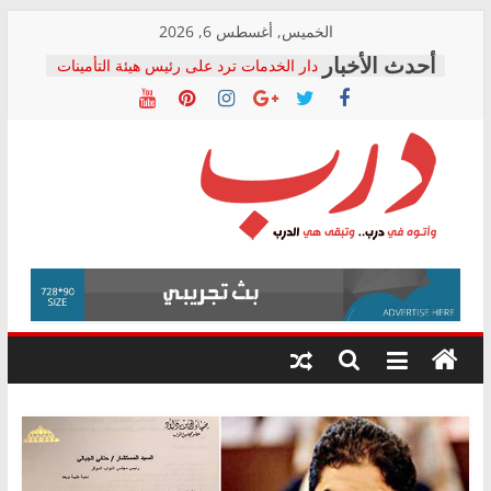
Skip
الخميس, أغسطس 6, 2026
to
دار الخدمات ترد على رئيس هيئة التأمينات
content
بعد مؤتمره الصحفي: إنكار الأزمة لا ينهي
معاناة أصحاب المعاشات.. ونطالب بكشف
الشركة المنفذة
فرحات سليمان يكتب: القطاع الصحي إلى
أين؟
حزب التحالف الشعبي يطلق لجنة “الحق
درب
في الصحة” بالإسكندرية لرصد الانتهاكات
ودعم المرضى
صور .. اعتماد الرسومات النهائية للقرار
وأتوه
الوزاري لمدينة الصحفيين.. وانتهاء أعمال
في
إنشاء المبنى الإداري
درب..
المجلس القومي لحقوق الإنسان يعلن
وتبقى
متابعة قضية الدكتور محمد زهران.. ويؤكد:
هي
قرينة البراءة وضمانات المحاكمة العادلة
حق أصيل
الدرب