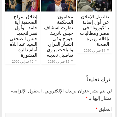
تفاصيل الإعلان
محامون:
إطلاق سراح
عن أول إصابة
المحكمة
الصحفية آية
بـ”كورونا” في
نظرت استئناف
حامد.. وأول
مصر ومطالبات
حبس باتريك
نظر لتجديد
بإقالة وزيرة
جورج وفي
حبس الصحفي
الصحة
انتظار القرار..
السيد عبد اللاه
والباحث يروي
أمام دائرة
14 فبراير، 2020
تفاصيل تعذيبه
المشورة
15 فبراير، 2020
15 فبراير، 2020
اترك تعليقاً
لن يتم نشر عنوان بريدك الإلكتروني.
الحقول الإلزامية
مشار إليها بـ
*
التعليق
*