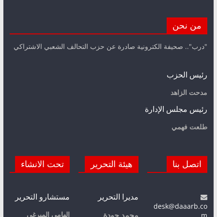
من نحن
"درب".. صحيفة الكترونية صادرة عن حزب التحالف الشعبي الاشتراكي
رئيس الحزب
مدحت الزاهد
رئيس مجلس الإدارة
طلعت فهمي
اتصل بنا
هيئة التحرير
تحت الانشاء
مديرا التحرير
مستشارو التحرير
desk@daaarb.co
m
إلهامي الميرغي
محمد جودة