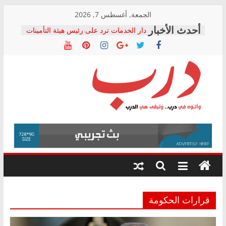
Skip
الجمعة, أغسطس 7, 2026
to
دار الخدمات ترد على رئيس هيئة التأمينات
content
بعد مؤتمره الصحفي: إنكار الأزمة لا ينهي
معاناة أصحاب المعاشات.. ونطالب بكشف
الشركة المنفذة
فرحات سليمان يكتب: القطاع الصحي إلى
أين؟
حزب التحالف الشعبي يطلق لجنة “الحق
درب
في الصحة” بالإسكندرية لرصد الانتهاكات
ودعم المرضى
صور .. اعتماد الرسومات النهائية للقرار
وأتوه
الوزاري لمدينة الصحفيين.. وانتهاء أعمال
في
إنشاء المبنى الإداري
درب..
المجلس القومي لحقوق الإنسان يعلن
وتبقى
متابعة قضية الدكتور محمد زهران.. ويؤكد:
هي
قرينة البراءة وضمانات المحاكمة العادلة
حق أصيل
الدرب
قرارات الحكومة