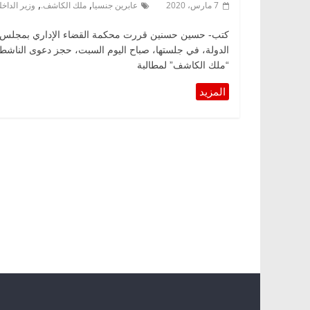
,
,
7 مارس، 2020
عابرين جنسيا
ملك الكاشف.
وزير الداخل
كتب- حسين حسنين قررت محكمة القضاء الإداري بمجلس
الدولة، في جلستها، صباح اليوم السبت، حجز دعوى الناشط
“ملك الكاشف” لمطالبة