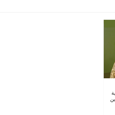
مصر
ناس وناس
الرئيسية
مصر
ناس وناس
ر على مائدة الإفطار.. يحيى
مقعد شاغر على الإفطار وبلك
دالهادي فارس مقاومة
رمضان.. د. عبدالخالق فارو
الذي دافع عن المال العام
اقتصادي في انتظار حلم الح
الحبايب
22 فبراير، 2026
ة
ين