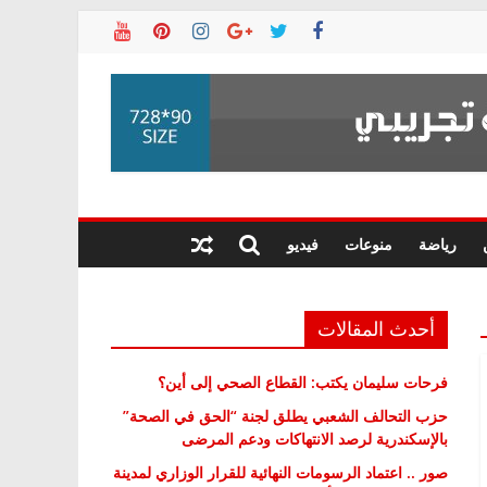
رياضة
منوعات
فيديو
أحدث المقالات
فرحات سليمان يكتب: القطاع الصحي إلى أين؟
حزب التحالف الشعبي يطلق لجنة “الحق في الصحة”
بالإسكندرية لرصد الانتهاكات ودعم المرضى
صور .. اعتماد الرسومات النهائية للقرار الوزاري لمدينة