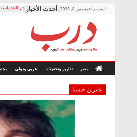
Skip
السبت, أغسطس 8, 2026
دار الخدمات تر
to
بعد مؤتمره الص
معاناة أصحاب
content
الشركة المنفذ
فرحات سليمان
درب
أين؟
حزب التحالف 
في الصحة” بال
وأتوه
ودعم المرضى
صور .. اعتماد 
في
مصر
تقارير وتحقيقات
عربي ودولي
مجتم
الوزاري لمدينة
درب..
إنشاء المبنى ا
وتبقى
المجلس القومي
هي
متابعة قضية ال
عابرين جنسيا
الدرب
قرينة البراءة 
حق أصيل