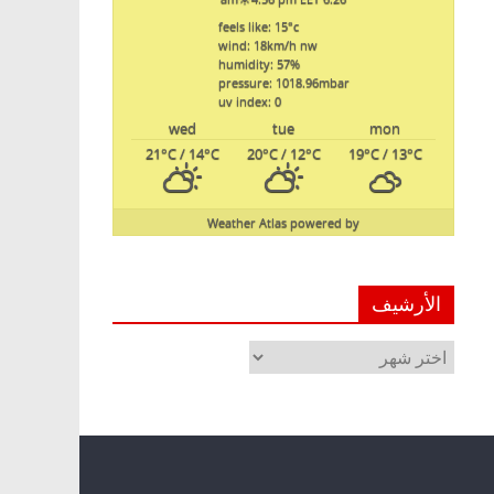
feels like: 15
°c
wind: 18
km/h
nw
humidity: 57
%
pressure: 1018.96
mbar
uv index: 0
wed
tue
mon
21
°C
/ 14
°C
20
°C
/ 12
°C
19
°C
/ 13
°C
Weather Atlas
powered by
الأرشيف
الأرشيف