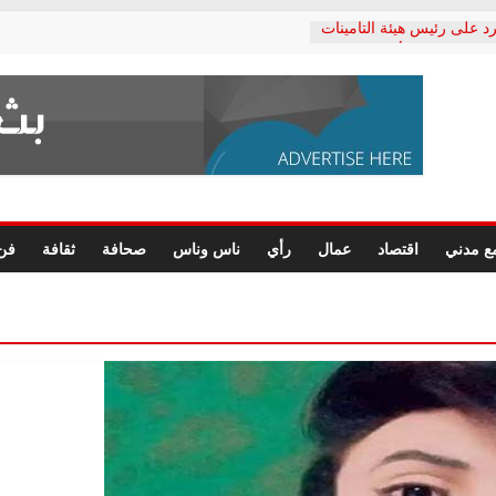
د على رئيس هيئة التأمينات
حفي: إنكار الأزمة لا ينهي
 المعاشات.. ونطالب بكشف
ة
 يكتب: القطاع الصحي إلى
الشعبي يطلق لجنة “الحق
إسكندرية لرصد الانتهاكات
الرسومات النهائية للقرار
ع مدني
اقتصاد
عمال
رأي
ناس وناس
صحافة
ثقافة
فن
 الصحفيين.. وانتهاء أعمال
لإداري
 لحقوق الإنسان يعلن
دكتور محمد زهران.. ويؤكد:
وضمانات المحاكمة العادلة