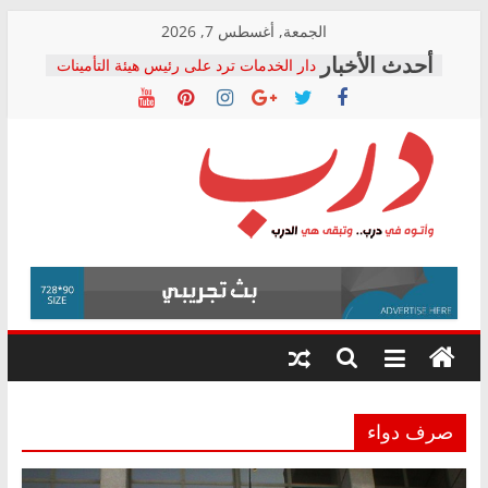
Skip
الجمعة, أغسطس 7, 2026
to
دار الخدمات ترد على رئيس هيئة التأمينات
content
بعد مؤتمره الصحفي: إنكار الأزمة لا ينهي
معاناة أصحاب المعاشات.. ونطالب بكشف
الشركة المنفذة
فرحات سليمان يكتب: القطاع الصحي إلى
أين؟
حزب التحالف الشعبي يطلق لجنة “الحق
درب
في الصحة” بالإسكندرية لرصد الانتهاكات
ودعم المرضى
صور .. اعتماد الرسومات النهائية للقرار
وأتوه
الوزاري لمدينة الصحفيين.. وانتهاء أعمال
في
إنشاء المبنى الإداري
درب..
المجلس القومي لحقوق الإنسان يعلن
وتبقى
متابعة قضية الدكتور محمد زهران.. ويؤكد:
هي
قرينة البراءة وضمانات المحاكمة العادلة
حق أصيل
الدرب
صرف دواء