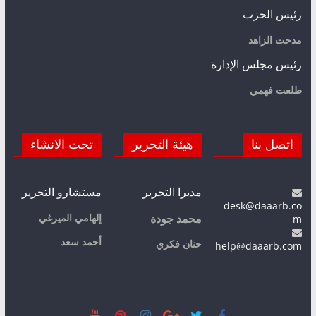
رئيس الحزب
مدحت الزاهد
رئيس مجلس الإدارة
طلعت فهمي
اتصل بنا
هيئة التحرير
تحت الانشاء
مديرا التحرير
مستشارو التحرير
desk@daaarb.co
m
إلهامي الميرغي
محمد جودة
أحمد سعد
حنان فكري
help@daaarb.com