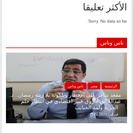
الأكثر تعليقا
Sorry. No data so far.
ناس وناس
الرئيسية
مصر
ناس وناس
مقعد شاغر على الإفطار وبلكونة بلا زينة رمضان.. د.
عبدالخالق فاروق خبير اقتصادي في انتظار حلم
الحرية ولمة الحبايب
22 فبراير، 2026