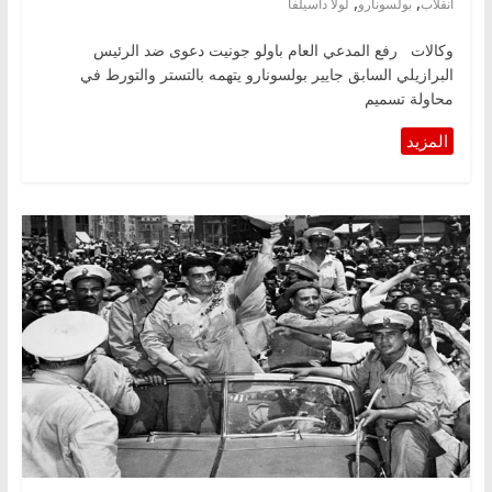
,
,
انقلاب
بولسونارو
لولا داسيلفا
وكالات رفع المدعي العام باولو جونيت دعوى ضد الرئيس
البرازيلي السابق جايير بولسونارو يتهمه بالتستر والتورط في
محاولة تسميم