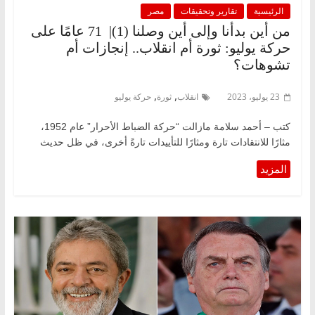
الرئيسية
تقارير وتحقيقات
مصر
من أين بدأنا وإلى أين وصلنا (1)| 71 عامًا على
حركة يوليو: ثورة أم انقلاب.. إنجازات أم
تشوهات؟
,
,
23 يوليو، 2023
انقلاب
ثورة
حركة يوليو
كتب – أحمد سلامة مازالت “حركة الضباط الأحرار” عام 1952،
مثارًا للانتقادات تارة ومثارًا للتأييدات تارةً أخرى، في ظل حديث