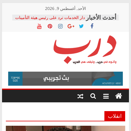
Skip
الأحد, أغسطس 9, 2026
to
دار الخدمات ترد على رئيس هيئة التأمينات
content
بعد مؤتمره الصحفي: إنكار الأزمة لا ينهي
معاناة أصحاب المعاشات.. ونطالب بكشف
الشركة المنفذة
فرحات سليمان يكتب: القطاع الصحي إلى
أين؟
حزب التحالف الشعبي يطلق لجنة “الحق
درب
في الصحة” بالإسكندرية لرصد الانتهاكات
ودعم المرضى
صور .. اعتماد الرسومات النهائية للقرار
وأتوه
الوزاري لمدينة الصحفيين.. وانتهاء أعمال
في
إنشاء المبنى الإداري
درب..
المجلس القومي لحقوق الإنسان يعلن
وتبقى
متابعة قضية الدكتور محمد زهران.. ويؤكد:
هي
قرينة البراءة وضمانات المحاكمة العادلة
حق أصيل
الدرب
انقلاب