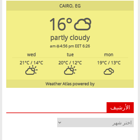
CAIRO, EG
16°
partly cloudy
4:56 pm EET
6:26 am
wed
tue
mon
21
°C
/ 14
°C
20
°C
/ 12
°C
19
°C
/ 13
°C
Weather Atlas
powered by
الأرشيف
الأرشيف