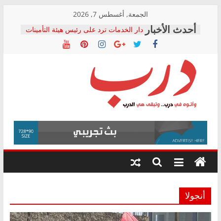
Skip
الجمعة, أغسطس 7, 2026
to
دار الخدمات ترد على رئيس هيئة التأمينات
content
بعد مؤتمره الصحفي: إنكار الأزمة لا ينهي
معاناة أصحاب المعاشات.. ونطالب بكشف
الشركة المنفذة
فرحات سليمان يكتب: القطاع الصحي إلى
أين؟
حزب التحالف الشعبي يطلق لجنة “الحق
درب
في الصحة” بالإسكندرية لرصد الانتهاكات
ودعم المرضى
صور .. اعتماد الرسومات النهائية للقرار
وأتوه
الوزاري لمدينة الصحفيين.. وانتهاء أعمال
في
إنشاء المبنى الإداري
درب..
المجلس القومي لحقوق الإنسان يعلن
وتبقى
متابعة قضية الدكتور محمد زهران.. ويؤكد:
هي
قرينة البراءة وضمانات المحاكمة العادلة
حق أصيل
الدرب
أنجولا