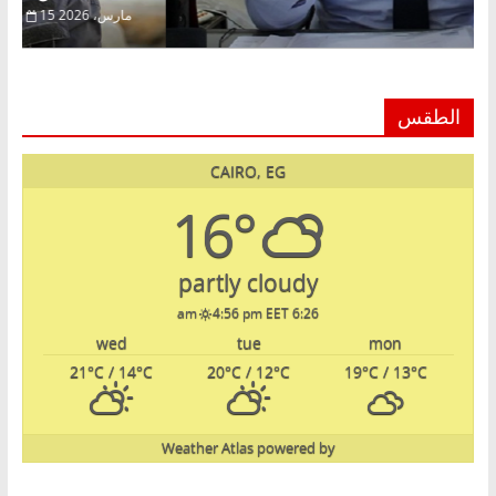
22 فبراير، 2026
الطقس
CAIRO, EG
16°
partly cloudy
4:56 pm EET
6:26 am
wed
tue
mon
21
°C
/ 14
°C
20
°C
/ 12
°C
19
°C
/ 13
°C
Weather Atlas
powered by