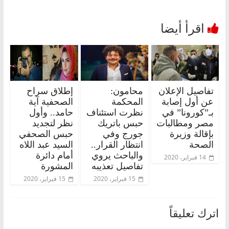
تفاصيل الإعلان
محامون:
إطلاق سراح
عن أول إصابة
المحكمة
الصحفية آية
بـ”كورونا” في
نظرت استئناف
حامد.. وأول
مصر ومطالبات
حبس باتريك
نظر لتجديد
بإقالة وزيرة
جورج وفي
حبس الصحفي
الصحة
انتظار القرار..
السيد عبد اللاه
والباحث يروي
أمام دائرة
14 فبراير، 2020
تفاصيل تعذيبه
المشورة
15 فبراير، 2020
15 فبراير، 2020
اترك تعليقاً