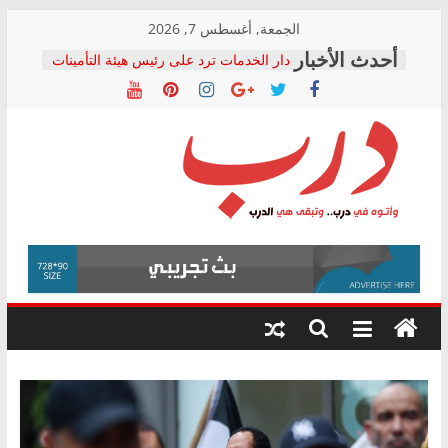
Skip
الجمعة, أغسطس 7, 2026
to
دار الخدمات ترد على رئيس هيئة التأمينات
content
بعد مؤتمره الصحفي: إنكار الأزمة لا ينهي
معاناة أصحاب المعاشات.. ونطالب بكشف
الشركة المنفذة
فرحات سليمان يكتب: القطاع الصحي إلى
أين؟
حزب التحالف الشعبي يطلق لجنة “الحق
درب
في الصحة” بالإسكندرية لرصد الانتهاكات
ودعم المرضى
صور .. اعتماد الرسومات النهائية للقرار
وأتوه
الوزاري لمدينة الصحفيين.. وانتهاء أعمال
في
إنشاء المبنى الإداري
درب..
المجلس القومي لحقوق الإنسان يعلن
وتبقى
متابعة قضية الدكتور محمد زهران.. ويؤكد:
هي
قرينة البراءة وضمانات المحاكمة العادلة
حق أصيل
الدرب