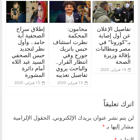
تفاصيل الإعلان
محامون:
إطلاق سراح
عن أول إصابة
المحكمة
الصحفية آية
بـ”كورونا” في
نظرت استئناف
حامد.. وأول
مصر ومطالبات
حبس باتريك
نظر لتجديد
بإقالة وزيرة
جورج وفي
حبس الصحفي
الصحة
انتظار القرار..
السيد عبد اللاه
والباحث يروي
أمام دائرة
14 فبراير، 2020
تفاصيل تعذيبه
المشورة
15 فبراير، 2020
15 فبراير، 2020
اترك تعليقاً
لن يتم نشر عنوان بريدك الإلكتروني.
الحقول الإلزامية
مشار إليها بـ
*
التعليق
*