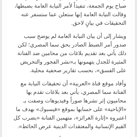
صباح يوم الجمعة، تنفيذاً لأمر النيابة العامة بضبطها،
وقالت النيابة العامة إنها ستعلن عما ستسفر عنه
التحقيقات في بيانٍ لاحق.
ويشار إلى أن بيان النيابة العامة لم يوضح سبب
صدور أمر الضبط الصادر بحق سما المصري؛ لكن
ذلك يأتي بعد تقديم بلاغات من محامين ضد الفنانة
المثيرة للجدل يتهمونها بـ«نشر الفجور والتحريض
على الفسق»، بحسب تقارير صحفية محلية.
وأفاد موقع قناة «العربية» أن تحقيقات النيابة مع
الفنانة سما المصري، يأتي بعد بلاغات تقدم بها
محاميون إثر نشرها صوراً وفيديوهات وصفت بـ
«الإباحية» على حسابها بموقع «فيسبوك» بهدف ما
اعتبروه «إثارة الغرائز»، متهمين الفنانة «بضرب كل
القيم الإنسانية والمعتقدات الدينية عرض الحائط».