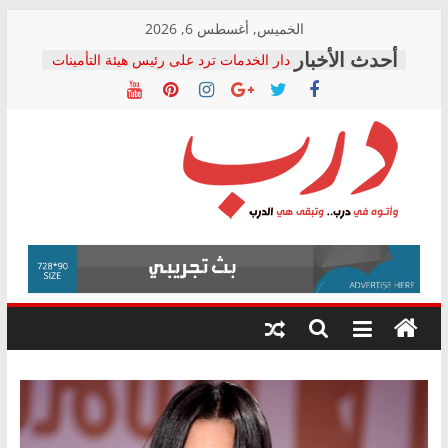
Skip
الخميس, أغسطس 6, 2026
to
دار الخدمات ترد على رئيس هيئة التأمينات
content
بعد مؤتمره الصحفي: إنكار الأزمة لا ينهي
معاناة أصحاب المعاشات.. ونطالب بكشف
الشركة المنفذة
فرحات سليمان يكتب: القطاع الصحي إلى
أين؟
حزب التحالف الشعبي يطلق لجنة “الحق
درب
في الصحة” بالإسكندرية لرصد الانتهاكات
ودعم المرضى
صور .. اعتماد الرسومات النهائية للقرار
وأتوه
الوزاري لمدينة الصحفيين.. وانتهاء أعمال
في
إنشاء المبنى الإداري
درب..
المجلس القومي لحقوق الإنسان يعلن
وتبقى
متابعة قضية الدكتور محمد زهران.. ويؤكد:
هي
قرينة البراءة وضمانات المحاكمة العادلة
حق أصيل
الدرب