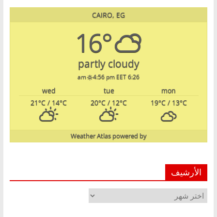
CAIRO, EG
16°
partly cloudy
4:56 pm EET
6:26 am
wed
tue
mon
21
°C
/ 14
°C
20
°C
/ 12
°C
19
°C
/ 13
°C
Weather Atlas
powered by
الأرشيف
الأرشيف