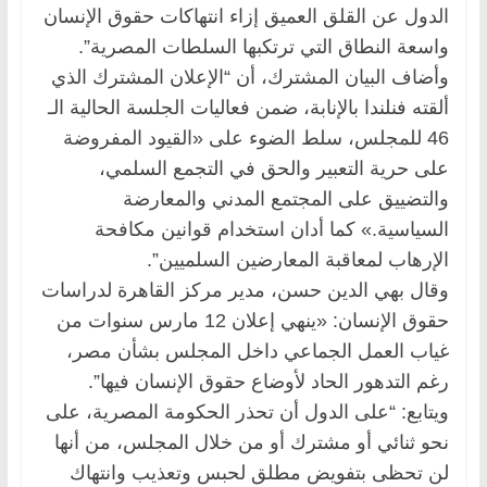
الدول عن القلق العميق إزاء انتهاكات حقوق الإنسان
واسعة النطاق التي ترتكبها السلطات المصرية”.
وأضاف البيان المشترك، أن “الإعلان المشترك الذي
ألقته فنلندا بالإنابة، ضمن فعاليات الجلسة الحالية الـ
46 للمجلس، سلط الضوء على «القيود المفروضة
على حرية التعبير والحق في التجمع السلمي،
والتضييق على المجتمع المدني والمعارضة
السياسية.» كما أدان استخدام قوانين مكافحة
الإرهاب لمعاقبة المعارضين السلميين”.
وقال بهي الدين حسن، مدير مركز القاهرة لدراسات
حقوق الإنسان: «ينهي إعلان 12 مارس سنوات من
غياب العمل الجماعي داخل المجلس بشأن مصر،
رغم التدهور الحاد لأوضاع حقوق الإنسان فيها”.
ويتابع: “على الدول أن تحذر الحكومة المصرية، على
نحو ثنائي أو مشترك أو من خلال المجلس، من أنها
لن تحظى بتفويض مطلق لحبس وتعذيب وانتهاك