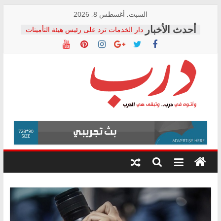
Skip
السبت, أغسطس 8, 2026
to
دار الخدمات ترد على رئيس هيئة التأمينات
content
بعد مؤتمره الصحفي: إنكار الأزمة لا ينهي
معاناة أصحاب المعاشات.. ونطالب بكشف
الشركة المنفذة
فرحات سليمان يكتب: القطاع الصحي إلى
أين؟
حزب التحالف الشعبي يطلق لجنة “الحق
درب
في الصحة” بالإسكندرية لرصد الانتهاكات
ودعم المرضى
صور .. اعتماد الرسومات النهائية للقرار
وأتوه
الوزاري لمدينة الصحفيين.. وانتهاء أعمال
في
إنشاء المبنى الإداري
درب..
المجلس القومي لحقوق الإنسان يعلن
وتبقى
متابعة قضية الدكتور محمد زهران.. ويؤكد:
هي
قرينة البراءة وضمانات المحاكمة العادلة
حق أصيل
الدرب