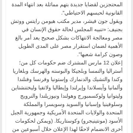
المحتجزين لقضايا جديدة بتهم مماثلة بعد انتهاء المدة
القانونية لحبسهم الاحتياطي”.
ويقول جون فيشر، مدير مكتب هيومن رايتس ووتش
بجنيف: «تنبيه المجلس لحالة حقوق الإنسان في
مصر ومعالجة الانتهاكات بشكل صحيح يعد أمر بالغ
الأهمية لضمان استقرار مصر على المدى الطويل
وصون كرامة شعبها”.
إعلان 12 مارس المشترك ضم حكومات كل من؛
أستراليا والنمسا وبلجيكا والبوسنه والهرسك وبلغاريا
وكندا والتشيك والدنمارك وإستونيا وفرنسا وفنلندا
وألمانيا وآيسلاندا وإيرلندا وإيطاليا ولاتفيا وليختنشتاين
وليتوانيا ولوكسمبورج وهولندا ونيوزيلندا والنرويج
وسلوفينيا وإسبانيا والسويد وسويسرا والمملكة
المتحدة والولايات المتحدة الأمريكية وجمهورية الجبل
الأسود (مونتينيجرو) وكوستاريكا. (ويمكن لحكومات
أخرى الانضمام لاحقًا لهذا الإعلان خلال أسبوعين من