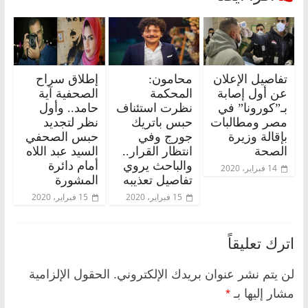
تفاصيل الإعلان
محامون:
إطلاق سراح
عن أول إصابة
المحكمة
الصحفية آية
بـ”كورونا” في
نظرت استئناف
حامد.. وأول
مصر ومطالبات
حبس باتريك
نظر لتجديد
بإقالة وزيرة
جورج وفي
حبس الصحفي
الصحة
انتظار القرار..
السيد عبد اللاه
والباحث يروي
أمام دائرة
14 فبراير، 2020
تفاصيل تعذيبه
المشورة
15 فبراير، 2020
15 فبراير، 2020
اترك تعليقاً
لن يتم نشر عنوان بريدك الإلكتروني.
الحقول الإلزامية
مشار إليها بـ
*