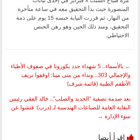
مرة صباح السبت ٨ فبراير في إحدى نيابات
المنصورة حيث بدأ التحقيق معه في ساعة متأخرة
من النهار، ثم قررت النيابة حبسه 15 يوم على ذمة
التحقيق، ومنذ ذلك الحين وهو رهن الحبس
الاحتياطي.
←
بالأسماء.. 5 شهداء جدد بكورونا في صفوف الأطباء
والإجمالي 303.. ونداء من منى مينا: اوقفوا نزيف
الأطقم الطبية (قائمة شرف)
بعد صدمة تصفية “الحديد والصلب”.. خالد الفقي رئيس
النقابة العامة للصناعات الهندسية لـ (درب): فتشوا عن
سوء الإدارة
→