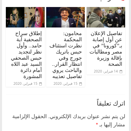
تفاصيل الإعلان
محامون:
إطلاق سراح
عن أول إصابة
المحكمة
الصحفية آية
بـ”كورونا” في
نظرت استئناف
حامد.. وأول
مصر ومطالبات
حبس باتريك
نظر لتجديد
بإقالة وزيرة
جورج وفي
حبس الصحفي
الصحة
انتظار القرار..
السيد عبد اللاه
والباحث يروي
أمام دائرة
14 فبراير، 2020
تفاصيل تعذيبه
المشورة
15 فبراير، 2020
15 فبراير، 2020
اترك تعليقاً
لن يتم نشر عنوان بريدك الإلكتروني.
الحقول الإلزامية
مشار إليها بـ
*