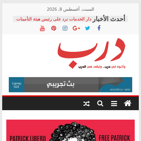
Skip
السبت, أغسطس 8, 2026
to
دار الخدمات ترد على رئيس هيئة التأمينات
content
بعد مؤتمره الصحفي: إنكار الأزمة لا ينهي
معاناة أصحاب المعاشات.. ونطالب بكشف
الشركة المنفذة
فرحات سليمان يكتب: القطاع الصحي إلى
أين؟
حزب التحالف الشعبي يطلق لجنة “الحق
درب
في الصحة” بالإسكندرية لرصد الانتهاكات
ودعم المرضى
صور .. اعتماد الرسومات النهائية للقرار
وأتوه
الوزاري لمدينة الصحفيين.. وانتهاء أعمال
في
إنشاء المبنى الإداري
درب..
المجلس القومي لحقوق الإنسان يعلن
وتبقى
متابعة قضية الدكتور محمد زهران.. ويؤكد:
هي
قرينة البراءة وضمانات المحاكمة العادلة
حق أصيل
الدرب