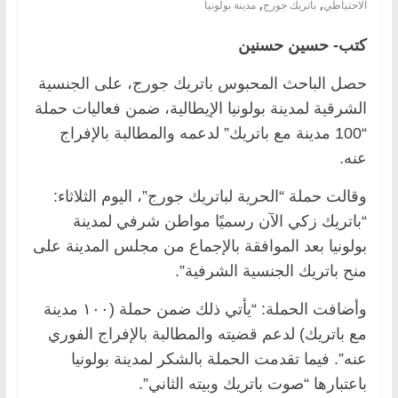
,
,
الاحتياطي
باتريك جورج
مدينة بولونيا
كتب- حسين حسنين
حصل الباحث المحبوس باتريك جورج، على الجنسية
الشرقية لمدينة بولونيا الإيطالية، ضمن فعاليات حملة
“100 مدينة مع باتريك” لدعمه والمطالبة بالإفراج
عنه.
وقالت حملة “الحرية لباتريك جورج”، اليوم الثلاثاء:
“باتريك زكي الآن رسميًا مواطن شرفي لمدينة
بولونيا بعد الموافقة بالإجماع من مجلس المدينة على
منح باتريك الجنسية الشرفية”.
وأضافت الحملة: “يأتي ذلك ضمن حملة (١٠٠ مدينة
مع باتريك) لدعم قضيته والمطالبة بالإفراج الفوري
عنه”. فيما تقدمت الحملة بالشكر لمدينة بولونيا
باعتبارها “صوت باتريك وبيته الثاني”.