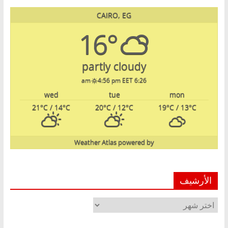
CAIRO, EG
16°
partly cloudy
4:56 pm EET
6:26 am
wed
tue
mon
21
°C
/ 14
°C
20
°C
/ 12
°C
19
°C
/ 13
°C
Weather Atlas
powered by
الأرشيف
الأرشيف