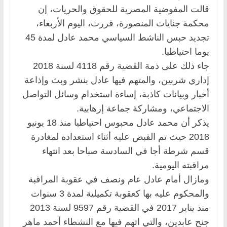
قالت المفوضية المصرية للحقوق والحريات، إن
محكمة جنايات المنصورة، قررت، اليوم الأربعاء،
تجديد حبس الناشط السياسي محمد عادل لمدة 45
يوما احتياطيا.
جاء ذلك على ذمة القضية رقم 4118 لسنة 2018
إداري شربين، والمتهم فيها عادل بنشر وبث وإذاعة
أخبار وبيانات كاذبة، إساءة استخدام وسائل التواصل
الاجتماعي، ومشاركة جماعة إرهابية.
يذكر أن محمد عادل محبوس احتياطيا منذ 18 يونيو
2018 حيث تم القبض عليه أثناء استعداده لمغادرة
قسم شرطة أجا في السادسة صباحا بعد انتهاء
مراقبته اليومية.
ومازال أمام عادل عام ونصف في عقوبة المراقبة
والمحكوم عليه بها كعقوبة تكميلية لمدة 3 سنوات
منذ يناير 2017 في القضية رقم 9597 لسنة 2013
جنح عابدين، والتي اتهم فيها مع النشطاء أحمد ماهر