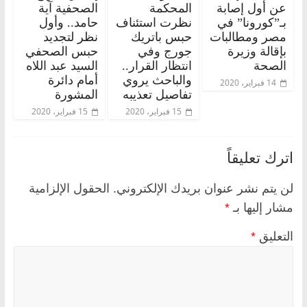
عن أول إصابة
المحكمة
الصحفية آية
بـ”كورونا” في
نظرت استئناف
حامد.. وأول
مصر ومطالبات
حبس باتريك
نظر لتجديد
بإقالة وزيرة
جورج وفي
حبس الصحفي
الصحة
انتظار القرار..
السيد عبد اللاه
والباحث يروي
أمام دائرة
14 فبراير، 2020
تفاصيل تعذيبه
المشورة
15 فبراير، 2020
15 فبراير، 2020
اترك تعليقاً
لن يتم نشر عنوان بريدك الإلكتروني.
الحقول الإلزامية
مشار إليها بـ
*
التعليق
*