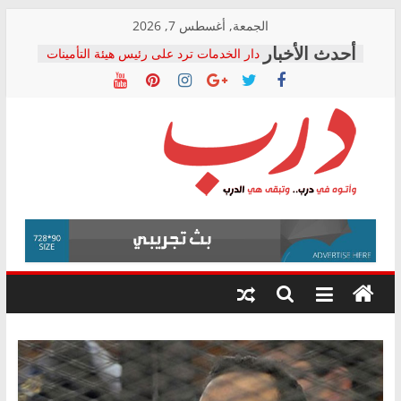
Skip
الجمعة, أغسطس 7, 2026
to
دار الخدمات ترد على رئيس هيئة التأمينات
content
بعد مؤتمره الصحفي: إنكار الأزمة لا ينهي
معاناة أصحاب المعاشات.. ونطالب بكشف
الشركة المنفذة
فرحات سليمان يكتب: القطاع الصحي إلى
أين؟
حزب التحالف الشعبي يطلق لجنة “الحق
درب
في الصحة” بالإسكندرية لرصد الانتهاكات
ودعم المرضى
صور .. اعتماد الرسومات النهائية للقرار
وأتوه
الوزاري لمدينة الصحفيين.. وانتهاء أعمال
في
إنشاء المبنى الإداري
درب..
المجلس القومي لحقوق الإنسان يعلن
وتبقى
متابعة قضية الدكتور محمد زهران.. ويؤكد:
هي
قرينة البراءة وضمانات المحاكمة العادلة
حق أصيل
الدرب