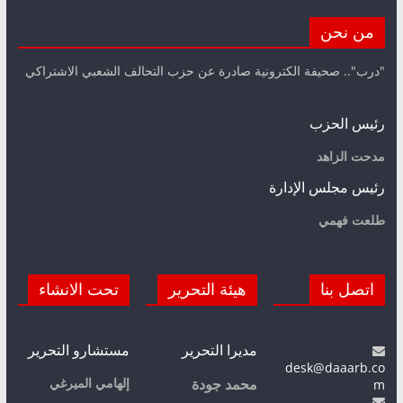
من نحن
"درب".. صحيفة الكترونية صادرة عن حزب التحالف الشعبي الاشتراكي
رئيس الحزب
مدحت الزاهد
رئيس مجلس الإدارة
طلعت فهمي
اتصل بنا
هيئة التحرير
تحت الانشاء
مديرا التحرير
مستشارو التحرير
desk@daaarb.co
m
إلهامي الميرغي
محمد جودة