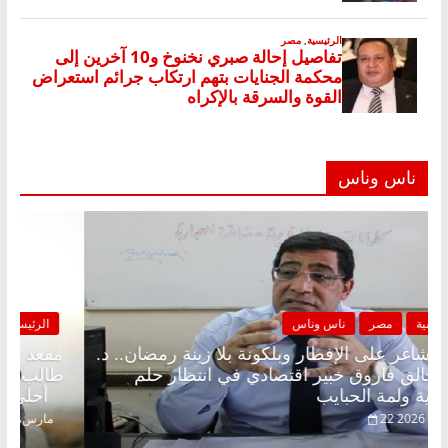
ناس وناس
الرئيسية
مصر
ناس وناس
مقعد شاغر على الإفطار وبلكونة بلا زينة رمضان.. د.
عبدالخالق فاروق خبير اقتصادي في انتظار حلم
الحرية ولمة الحبايب
22 فبراير، 2026