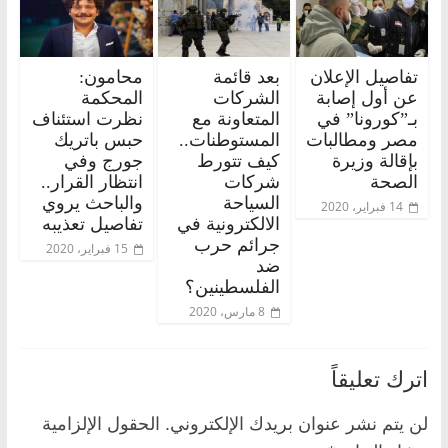
تفاصيل الإعلان
بعد قائمة
محامون:
عن أول إصابة
الشركات
المحكمة
بـ”كورونا” في
المتعاونة مع
نظرت استئناف
مصر ومطالبات
المستوطنات..
حبس باتريك
بإقالة وزيرة
كيف تتورط
جورج وفي
الصحة
شركات
انتظار القرار..
السياحة
والباحث يروي
14 فبراير، 2020
الالكترونية في
تفاصيل تعذيبه
جرائم حرب
15 فبراير، 2020
ضد
الفلسطينين؟
8 مارس، 2020
اترك تعليقاً
لن يتم نشر عنوان بريدك الإلكتروني.
الحقول الإلزامية