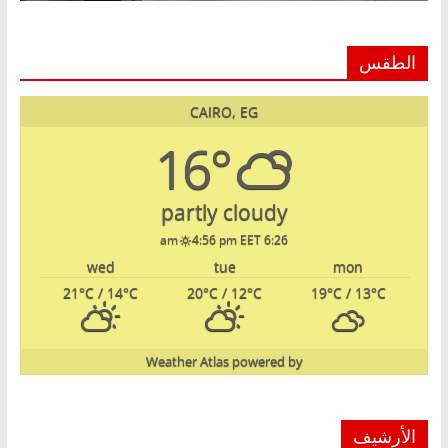
الطقس
CAIRO, EG
16°
partly cloudy
4:56 pm EET
6:26 am
wed
tue
mon
21
°C
/ 14
°C
20
°C
/ 12
°C
19
°C
/ 13
°C
Weather Atlas
powered by
الأرشيف