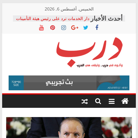
Skip
الخميس, أغسطس 6, 2026
to
دار الخدمات ترد على رئيس هيئة التأمينات
content
بعد مؤتمره الصحفي: إنكار الأزمة لا ينهي
معاناة أصحاب المعاشات.. ونطالب بكشف
الشركة المنفذة
فرحات سليمان يكتب: القطاع الصحي إلى
أين؟
حزب التحالف الشعبي يطلق لجنة “الحق
درب
في الصحة” بالإسكندرية لرصد الانتهاكات
ودعم المرضى
صور .. اعتماد الرسومات النهائية للقرار
وأتوه
الوزاري لمدينة الصحفيين.. وانتهاء أعمال
في
إنشاء المبنى الإداري
درب..
المجلس القومي لحقوق الإنسان يعلن
وتبقى
متابعة قضية الدكتور محمد زهران.. ويؤكد:
هي
قرينة البراءة وضمانات المحاكمة العادلة
حق أصيل
الدرب