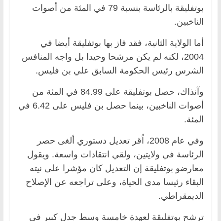
بوتفليقة بالرئاسة بنسبة 79 في المئة من أصوات
الناخبين.
أما الولاية الثانية، فقد فاز بها بوتفليقة أيضا في
2004، لكنه لم يكن مرشحا وحيدا بل واجه المنافس
الشرس رئيس الحكومة السابق علي بن فليس.
وآنذاك، حصل بوتفليقة على 84.99 في المئة من
أصوات الناخبين، بينما حصل بن فليس على 6.42 في
المئة.
وفي عام 2008، اُقر تعديل دستوري ألغى حصر
الرئاسة في ولايتين، ولقي انتقادات واسعة. ويقول
معارضو بوتفليقة إن التعديل كان مؤشرا على نيته
البقاء رئيسا مدى الحياة، وعلى تراجعه عن الإصلاح
الديمقراطي.
ترشح بوتفليقة لعهدة خامسة وسط جدل كبير في