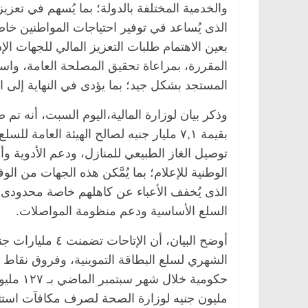
والخدمية المختلفة بالدولة؛ بما يُسهم في تعزيز 
الذى يُساعد في توفير احتياجات المواطنين خاصة 
بعين الاهتمام طلبات التعزيز المالي للجهات ال
المقررة، بمراعاة تحقيق المصلحة العامة، واس
مصر
ناس وناس
الرئيسية
مصر
ناس وناس
المستجد بشكل جيد؛ بما يؤدى في النهاية إلى
خالق فاروق.. خبير اقتصادي
في ذكرى رحيله.. د. نور فر
كرى ميلاده وحيداً على أبواب
قانوني دافع عن قضايا الوط
وذكر بيان لوزارة المالية،اليوم السبت، أنه ت
للحرية (بروفايل)
26 يناير، 2026
بقيمة ٧,١ مليار جنيه لصالح الهيئة العامة
توصيل الغاز الطبيعي للمنازل، ودعم الأدوية وأل
الوطنية للإعلام؛ بما يُمَّكن هذه الجهات من الو
الذى يُخفف الأعباء عن كاهلهم خاصة محدودى ال
السلع الأساسية ودعم منظومة المواصلات.
أوضح البيان، أن ا
الشهري لسلع البطاقة التموينية، وفروق نقاط 
مليون جنيه لوزارة الصحة لصرف مكافآت استثن