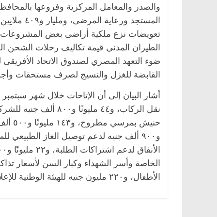
والصدر والمعامل المركزية وفروعها بالمحافظ
المستجد ورع
القابضة للغزل والنسيج لصرف مستحقات وأجور
نقل الركاب، و٤٤ مليو
الأطفال، و٢٢٠ مليون جنيه للهيئة الوطنية للإعلام؛ حتى يتسنى لها الوفاء بالتزاماتها المالية نحو العاملين.