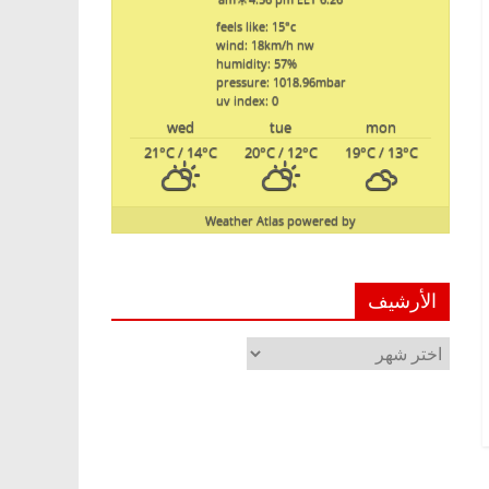
feels like: 15
°c
wind: 18
km/h
nw
humidity: 57
%
pressure: 1018.96
mbar
uv index: 0
wed
tue
mon
21
°C
/ 14
°C
20
°C
/ 12
°C
19
°C
/ 13
°C
Weather Atlas
powered by
الأرشيف
الأرشيف