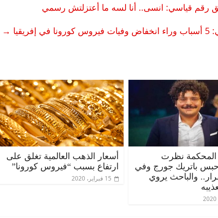
ق رقم قياسي: انسى.. أنا لسه ما أعتزلتش رسمي
 في إفريقيا
→
المحكمة نظرت
أسعار الذهب العالمية تغلق على
حبس باتريك جورج وفي
ارتفاع بسبب “فيروس كورونا”
قرار.. والباحث يروي
15 فبراير، 2020
ذيبه