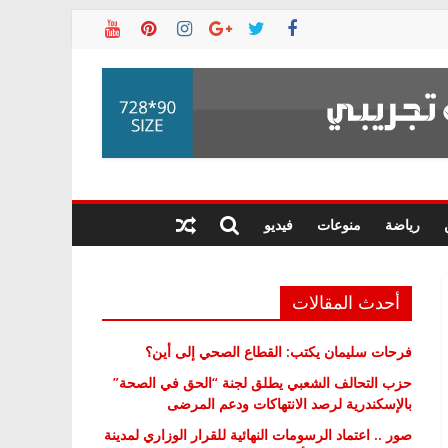
رياضة
منوعات
فيديو
أحدث المقالات
فرحات سليمان يكتب: القطاع الصحي إلى أين؟
حزب التحالف الشعبي يطلق لجنة “الحق في الصحة”
بالإسكندرية لرصد الانتهاكات ودعم المرضى
صور .. اعتماد الرسومات النهائية للقرار الوزاري لمدينة