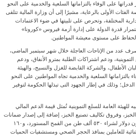
قدراتها على الوفاء بالتزاماتها السلعية والخدمية على النحو
الفئات الأولى بالرعاية، مشيرًا إلى أن وزارة المالية تتلقى
إدارية المختلفة، وتحرص على تلبيتها في ضوء الاعتمادات
الرئيسية
مصر
ناس وناس
الر
تمرار قدرة الدولة على إدارة أزمة فيروس «كورونا»
مقعد شاغر على مائدة الإفطار.. يحيى
مقعد
 الحفاظ على مستوى معيشة المواطنين.
حات فقيه
حسين عبدالهادي فارس مقاومة
رمضا
ن وانحاز
الخصخصة الذي دافع عن المال العام
اقتص
م صرف عدد من الإتاحات العاجلة خلال شهر سبتمبر الماضى،
(بروفايل)
الحبايب
21 فبراير، 2026
22 فبر
 للسلع التموينية، ودعم اشتراكات الطلبة بمترو الأنفاق، ودعم
بان الأطفال، والشركة القابضة للغزل والنسيج، والهيئة
فاء بالتزاماتها السلعية والخدمية تجاه المواطنين على النحو
دخل؛ وذلك في إطار الجهود التى تبذلها الحكومة لتوفير
لإتاحات تضمنت ٤ مليارات جنيه للهيئة العامة للسلع التموينية تُمثل قيمة الدعم المالي
الخبز، وفروق تكاليف تصنيع الخبز، إضافة إلى إصدار ضمانات
حكومية خلال شهر سبتمبر الماضي بـ ١٢٧ مليون دولار لشراء ٥٣٠ ألف طن من القمح المستورد، و١٦٠
ائية للعاملين بمنافذ الحجر الصحي ومستشفيات الحميات