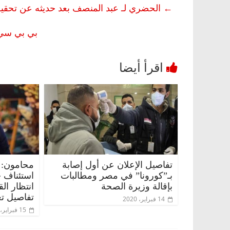
←
الحضري لـ عبد المنصف بعد حديثه عن تحقي
بي بي سي: 5 أسباب وراء انخفاض وفيات فيروس كورونا
تفاصيل الإعلان عن أول إصابة
محامون: 
بـ”كورونا” في مصر ومطالبات
استئناف 
بإقالة وزيرة الصحة
انتظار ال
تفاصيل تع
14 فبراير، 2020
15 فبراير، 2020