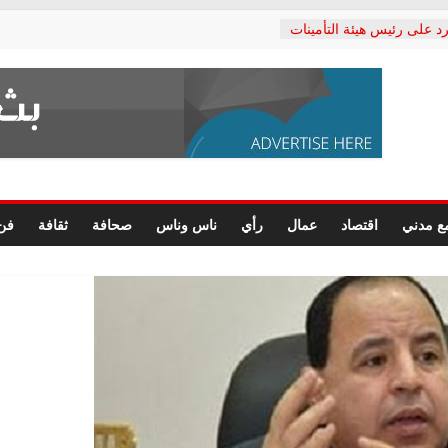
د على رئيس هيئة التأمينات
حفي: إنكار الأزمة لا ينهي
 المعاشات.. ونطالب بكشف
ة
 يكتب: القطاع الصحي إلى
الشعبي يطلق لجنة “الحق
إسكندرية لرصد الانتهاكات
الرسومات النهائية للقرار
ع مدني
اقتصاد
عمال
رأي
ناس وناس
صحافة
ثقافة
فن
 الصحفيين.. وانتهاء أعمال
لإداري
 لحقوق الإنسان يعلن
دكتور محمد زهران.. ويؤكد:
وضمانات المحاكمة العادلة