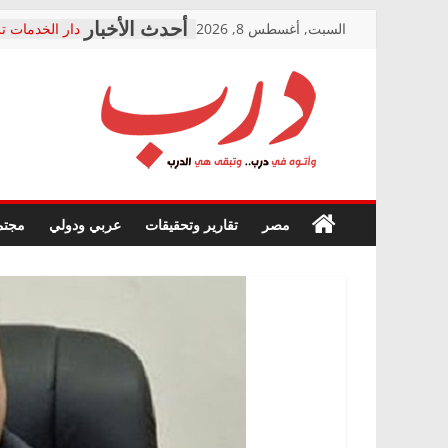
Skip
السبت, أغسطس 8, 2026
دار الخدمات تر
to
بعد مؤتمره الص
معاناة أصحاب
content
الشركة المنفذ
فرحات سليمان
درب
أين؟
حزب التحالف 
في الصحة” بال
وأتوه
ودعم المرضى
صور .. اعتماد 
في
مصر
تقارير وتحقيقات
عربي ودولي
مجتم
الوزاري لمدينة
درب..
إنشاء المبنى ا
وتبقى
المجلس القومي
هي
متابعة قضية ال
الدرب
قرينة البراءة 
حق أصيل