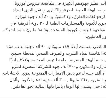
ات؛ نظير جهودهم الكبيرة فى مكافحة فيروس كورونا
اية المرضى، ومليار و٤٠٩ ملايين جنيه للهيئة العامة للطرق والكباري والنقل البري لسداد
تعويضات نزع ملكية أراضى بعض المشروعات لرفع كفاءة الطرق، و٢١مليونًا و٤٠٠ ألف جنيه لوزارة
الطيران المدني قيمة تكاليف رحلات الشحن الجوي للأدوية والمستلزمات الطبية لـ ٢٠ دولة أفريقية في
ضوء التعهد المصري لصندوق الاتحاد الأفريقى لمواجهة فيروس كورونا المستجد، و٩٨,٥ مليون جنيه للشركة
 العاملين.
أشار البيان إلى أن الإتاحات خلال شهر سبتمبر الماضي تضمنت أيضًا ١٤٩ مليونًا و٩٠٠ ألف جنيه لدعم هيئة
نًا و٨٠٠ ألف جنيه للشركة القابضة لمياه الشرب والصرف الصحي لمحطة سيدي
حنيش بمرسي مطروح، و١٤٣ مليونًا و٥٠٠ ألف جنيه للهيئة المصرية العامة للثروة المعدنية، و٣٧٢ مليونًا
و٩٠٠ ألف جنيه لدعم توصيل الغاز الطبيعي للمنازل، و٤ ملايين و٧٠٠ ألف جنيه للشركة المصرية لمترو
الأنفاق لدعم اشتراكات الطلبة، و٢٢ مليونًا و٧٠٠ ألف جنيه لدعم بعض الامتيازات الممنوحة لذوي الاحتياجات
الخاصة وأسر الشهداء وكبار السن لأسعار تذاكر المترو، و٢٦١ مليونًا و٣٠٠ ألف جنيه لدعم الأدوية وألبان