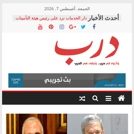
Skip
الجمعة, أغسطس 7, 2026
to
دار الخدمات ترد على رئيس هيئة التأمينات
content
بعد مؤتمره الصحفي: إنكار الأزمة لا ينهي
معاناة أصحاب المعاشات.. ونطالب بكشف
الشركة المنفذة
فرحات سليمان يكتب: القطاع الصحي إلى
أين؟
حزب التحالف الشعبي يطلق لجنة “الحق
درب
في الصحة” بالإسكندرية لرصد الانتهاكات
ودعم المرضى
صور .. اعتماد الرسومات النهائية للقرار
وأتوه
الوزاري لمدينة الصحفيين.. وانتهاء أعمال
في
إنشاء المبنى الإداري
درب..
المجلس القومي لحقوق الإنسان يعلن
وتبقى
متابعة قضية الدكتور محمد زهران.. ويؤكد:
هي
قرينة البراءة وضمانات المحاكمة العادلة
حق أصيل
الدرب