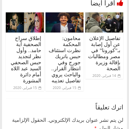
تفاصيل الإعلان
محامون:
إطلاق سراح
عن أول إصابة
المحكمة
الصحفية آية
بـ”كورونا” في
نظرت استئناف
حامد.. وأول
مصر ومطالبات
حبس باتريك
نظر لتجديد
بإقالة وزيرة
جورج وفي
حبس الصحفي
الصحة
انتظار القرار..
السيد عبد اللاه
والباحث يروي
أمام دائرة
14 فبراير، 2020
تفاصيل تعذيبه
المشورة
15 فبراير، 2020
15 فبراير، 2020
اترك تعليقاً
لن يتم نشر عنوان بريدك الإلكتروني.
الحقول الإلزامية
مشار إليها بـ
*