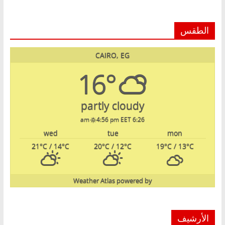
الطقس
CAIRO, EG
16°
partly cloudy
4:56 pm EET
6:26 am
wed
tue
mon
21
°C
/ 14
°C
20
°C
/ 12
°C
19
°C
/ 13
°C
Weather Atlas
powered by
الأرشيف