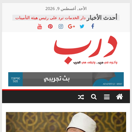
Skip
الأحد, أغسطس 9, 2026
to
دار الخدمات ترد على رئيس هيئة التأمينات
content
بعد مؤتمره الصحفي: إنكار الأزمة لا ينهي
معاناة أصحاب المعاشات.. ونطالب بكشف
الشركة المنفذة
فرحات سليمان يكتب: القطاع الصحي إلى
أين؟
حزب التحالف الشعبي يطلق لجنة “الحق
درب
في الصحة” بالإسكندرية لرصد الانتهاكات
ودعم المرضى
صور .. اعتماد الرسومات النهائية للقرار
وأتوه
الوزاري لمدينة الصحفيين.. وانتهاء أعمال
في
إنشاء المبنى الإداري
درب..
المجلس القومي لحقوق الإنسان يعلن
وتبقى
متابعة قضية الدكتور محمد زهران.. ويؤكد:
هي
قرينة البراءة وضمانات المحاكمة العادلة
حق أصيل
الدرب