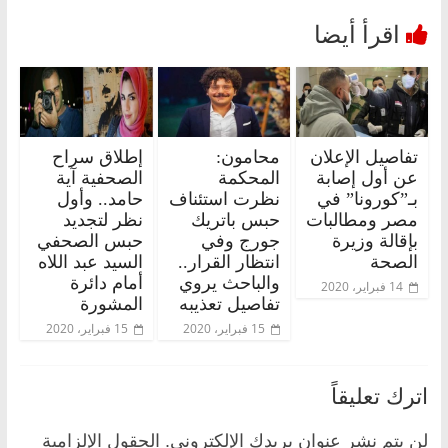
تفاصيل الإعلان
محامون:
إطلاق سراح
عن أول إصابة
المحكمة
الصحفية آية
بـ”كورونا” في
نظرت استئناف
حامد.. وأول
مصر ومطالبات
حبس باتريك
نظر لتجديد
بإقالة وزيرة
جورج وفي
حبس الصحفي
الصحة
انتظار القرار..
السيد عبد اللاه
والباحث يروي
أمام دائرة
14 فبراير، 2020
تفاصيل تعذيبه
المشورة
15 فبراير، 2020
15 فبراير، 2020
اترك تعليقاً
لن يتم نشر عنوان بريدك الإلكتروني.
الحقول الإلزامية