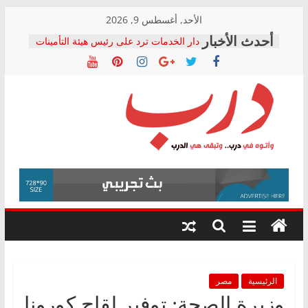
Skip
الأحد, أغسطس 9, 2026
to
دار الخدمات ترد على رئيس هيئة التأمينات
content
بعد مؤتمره الصحفي: إنكار الأزمة لا ينهي
معاناة أصحاب المعاشات.. ونطالب بكشف
الشركة المنفذة
فرحات سليمان يكتب: القطاع الصحي إلى
أين؟
حزب التحالف الشعبي يطلق لجنة “الحق
درب
في الصحة” بالإسكندرية لرصد الانتهاكات
ودعم المرضى
صور .. اعتماد الرسومات النهائية للقرار
وأتوه
الوزاري لمدينة الصحفيين.. وانتهاء أعمال
في
إنشاء المبنى الإداري
درب..
المجلس القومي لحقوق الإنسان يعلن
وتبقى
متابعة قضية الدكتور محمد زهران.. ويؤكد:
هي
قرينة البراءة وضمانات المحاكمة العادلة
حق أصيل
الدرب
الرئيسية
مصر
وزيرة الصحة: توفير لقاح كورونا