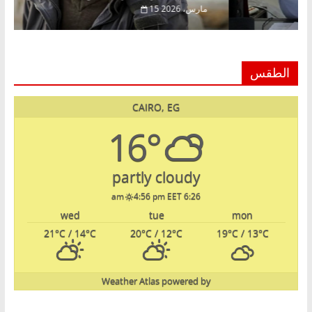
20
15 مارس، 2026
الطقس
CAIRO, EG
16°
partly cloudy
4:56 pm EET
6:26 am
wed
tue
mon
21
°C
/ 14
°C
20
°C
/ 12
°C
19
°C
/ 13
°C
Weather Atlas
powered by