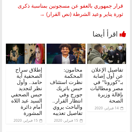
قرار جمهوري بالعفو عن مسجونين بمناسبة ذكرى
ثورة يناير وعيد الشرطة (نص القرار)
→
تفاصيل الإعلان
محامون:
إطلاق سراح
عن أول إصابة
المحكمة
الصحفية آية
بـ”كورونا” في
نظرت استئناف
حامد.. وأول
مصر ومطالبات
حبس باتريك
نظر لتجديد
بإقالة وزيرة
جورج وفي
حبس الصحفي
الصحة
انتظار القرار..
السيد عبد اللاه
والباحث يروي
أمام دائرة
14 فبراير، 2020
تفاصيل تعذيبه
المشورة
15 فبراير، 2020
15 فبراير، 2020