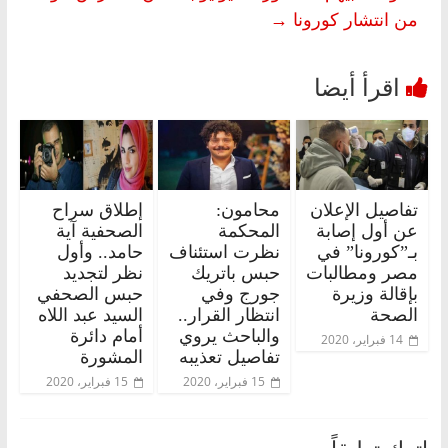
من انتشار كورونا
→
تفاصيل الإعلان
محامون:
إطلاق سراح
عن أول إصابة
المحكمة
الصحفية آية
بـ”كورونا” في
نظرت استئناف
حامد.. وأول
مصر ومطالبات
حبس باتريك
نظر لتجديد
بإقالة وزيرة
جورج وفي
حبس الصحفي
الصحة
انتظار القرار..
السيد عبد اللاه
والباحث يروي
أمام دائرة
14 فبراير، 2020
تفاصيل تعذيبه
المشورة
15 فبراير، 2020
15 فبراير، 2020
اترك تعليقاً