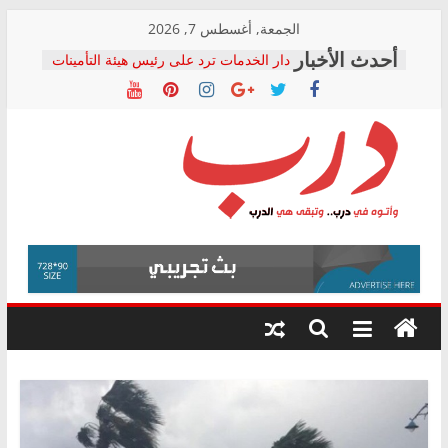
Skip
الجمعة, أغسطس 7, 2026
to
دار الخدمات ترد على رئيس هيئة التأمينات
content
بعد مؤتمره الصحفي: إنكار الأزمة لا ينهي
معاناة أصحاب المعاشات.. ونطالب بكشف
الشركة المنفذة
فرحات سليمان يكتب: القطاع الصحي إلى
أين؟
حزب التحالف الشعبي يطلق لجنة “الحق
درب
في الصحة” بالإسكندرية لرصد الانتهاكات
ودعم المرضى
صور .. اعتماد الرسومات النهائية للقرار
وأتوه
الوزاري لمدينة الصحفيين.. وانتهاء أعمال
في
إنشاء المبنى الإداري
درب..
المجلس القومي لحقوق الإنسان يعلن
وتبقى
متابعة قضية الدكتور محمد زهران.. ويؤكد:
هي
قرينة البراءة وضمانات المحاكمة العادلة
حق أصيل
الدرب