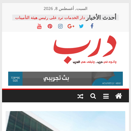
Skip
السبت, أغسطس 8, 2026
to
دار الخدمات ترد على رئيس هيئة التأمينات
content
بعد مؤتمره الصحفي: إنكار الأزمة لا ينهي
معاناة أصحاب المعاشات.. ونطالب بكشف
الشركة المنفذة
فرحات سليمان يكتب: القطاع الصحي إلى
أين؟
حزب التحالف الشعبي يطلق لجنة “الحق
درب
في الصحة” بالإسكندرية لرصد الانتهاكات
ودعم المرضى
صور .. اعتماد الرسومات النهائية للقرار
وأتوه
الوزاري لمدينة الصحفيين.. وانتهاء أعمال
في
إنشاء المبنى الإداري
درب..
المجلس القومي لحقوق الإنسان يعلن
وتبقى
متابعة قضية الدكتور محمد زهران.. ويؤكد:
هي
قرينة البراءة وضمانات المحاكمة العادلة
حق أصيل
الدرب