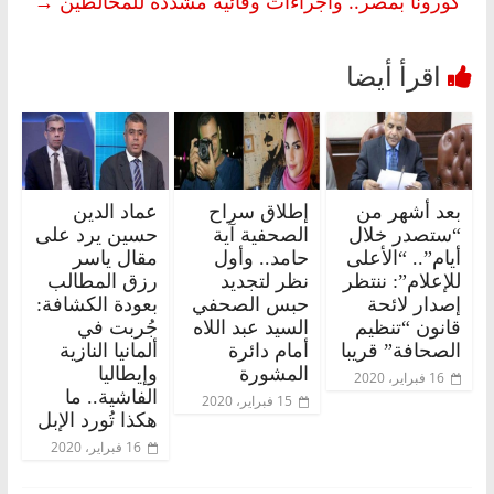
كورونا بمصر.. واجراءات وقائية مشددة للمخالطين
→
بعد أشهر من
إطلاق سراح
عماد الدين
“ستصدر خلال
الصحفية آية
حسين يرد على
أيام”.. “الأعلى
حامد.. وأول
مقال ياسر
للإعلام”: ننتظر
نظر لتجديد
رزق المطالب
إصدار لائحة
حبس الصحفي
بعودة الكشافة:
قانون “تنظيم
السيد عبد اللاه
جُربت في
الصحافة” قريبا
أمام دائرة
ألمانيا النازية
المشورة
وإيطاليا
16 فبراير، 2020
الفاشية.. ما
15 فبراير، 2020
هكذا تُورد الإبل
16 فبراير، 2020