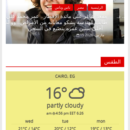
ناس وناس
الرئيسية
مصر
ناس و
إفطار وبلكونة بلا زينة رمضان.. د.
مقعد شاغر على مائدة
 خبير اقتصادي في انتظار حلم
طالب الهندسة يشكو مع
أحلى سنين عمره بتضيع في السجن
15 مارس، 2026
الطقس
CAIRO, EG
16°
partly cloudy
4:56 pm EET
6:26 am
wed
tue
mon
21
°C
/ 14
°C
20
°C
/ 12
°C
19
°C
/ 13
°C