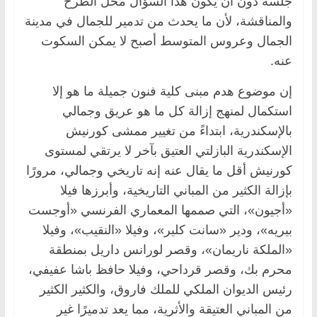
جلسة دون أن يكون هذا السؤال محل الطرح
والمناقشة، لأن ما يحدث من تدمير للجمال في مدينة
الجمال وعروس المتوسط أصبح لا يمكن السكوت
عنه.
إن موضوع هدم مبنى كلية فنون جميلة ما هو إلا
استكمال لمنهج إزالة كل ما هو عريق وجمالي
بالإسكندرية، ابتداءً من تغيير ممشى كورنيش
الإسكندرية البازلتي العتيق بآخر لا يرتقي لمستوى
كورنيش أقل ما يقال عنه إنه تاريخي وجمالي، مرورًا
بإزالة الكثير من المباني التاريخية، وأبرزها فيلا
«أجيون»، التي صممها المعماري الفرنسي «أوجست
بيريه»، ودير «سانت كلير»، وفيلا «النقيب»، وفيلا
«الملكة ناريمان»، وقصر لورانس داريل بمنطقة
محرم بك، وقصر قرداحي، وفيلا حافظ باشا عفيفي،
رئيس الديوان الملكي للملك فاروق، والكثير الكثير
من المباني العتيقة والأثرية، مما يعد تدميرًا غير