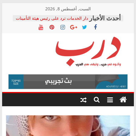
Skip
السبت, أغسطس 8, 2026
to
دار الخدمات ترد على رئيس هيئة التأمينات
content
بعد مؤتمره الصحفي: إنكار الأزمة لا ينهي
معاناة أصحاب المعاشات.. ونطالب بكشف
الشركة المنفذة
فرحات سليمان يكتب: القطاع الصحي إلى
أين؟
حزب التحالف الشعبي يطلق لجنة “الحق
درب
في الصحة” بالإسكندرية لرصد الانتهاكات
ودعم المرضى
صور .. اعتماد الرسومات النهائية للقرار
وأتوه
الوزاري لمدينة الصحفيين.. وانتهاء أعمال
في
إنشاء المبنى الإداري
درب..
المجلس القومي لحقوق الإنسان يعلن
وتبقى
متابعة قضية الدكتور محمد زهران.. ويؤكد:
هي
قرينة البراءة وضمانات المحاكمة العادلة
حق أصيل
الدرب