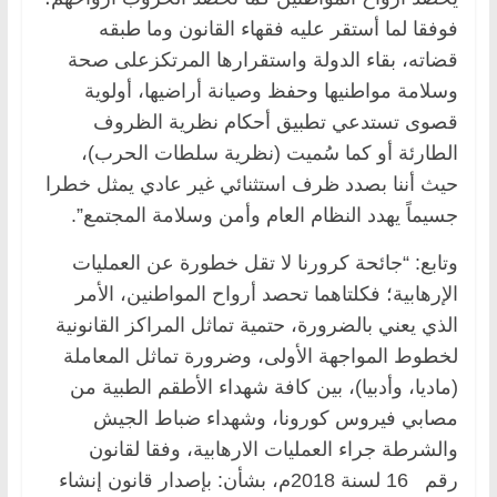
فوفقا لما أستقر عليه فقهاء القانون وما طبقه
قضاته، بقاء الدولة واستقرارها المرتكزعلى صحة
وسلامة مواطنيها وحفظ وصيانة أراضيها، أولوية
قصوى تستدعي تطبيق أحكام نظرية الظروف
الطارئة أو كما سُميت (نظرية سلطات الحرب)،
حيث أننا بصدد ظرف استثنائي غير عادي يمثل خطرا
جسيماً يهدد النظام العام وأمن وسلامة المجتمع”.
وتابع: “جائحة كرورنا لا تقل خطورة عن العمليات
الإرهابية؛ فكلتاهما تحصد أرواح المواطنين، الأمر
الذي يعني بالضرورة، حتمية تماثل المراكز القانونية
لخطوط المواجهة الأولى، وضرورة تماثل المعاملة
(ماديا، وأدبيا)، بين كافة شهداء الأطقم الطبية من
مصابي فيروس كورونا، وشهداء ضباط الجيش
والشرطة جراء العمليات الارهابية، وفقا لقانون
رقم 16 لسنة 2018م، بشأن: بإصدار قانون إنشاء