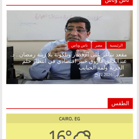
الرئيسية
مصر
ناس وناس
مقعد شاغر على الإفطار وبلكونة بلا زينة رمضان.. د.
عبدالخالق فاروق خبير اقتصادي في انتظار حلم
الحرية ولمة الحبايب
22 فبراير، 2026
الطقس
CAIRO, EG
16°