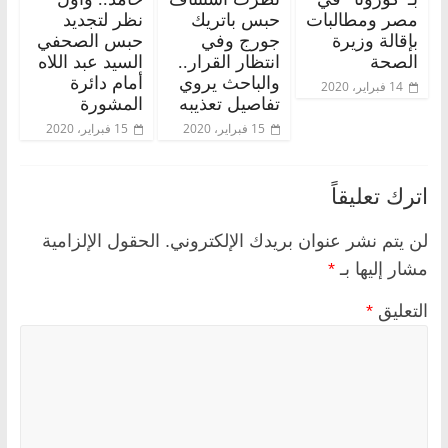
مصر ومطالبات
حبس باتريك
نظر لتجديد
بإقالة وزيرة
جورج وفي
حبس الصحفي
الصحة
انتظار القرار..
السيد عبد اللاه
والباحث يروي
أمام دائرة
14 فبراير، 2020
تفاصيل تعذيبه
المشورة
15 فبراير، 2020
15 فبراير، 2020
اترك تعليقاً
لن يتم نشر عنوان بريدك الإلكتروني.
الحقول الإلزامية
مشار إليها بـ
*
التعليق
*