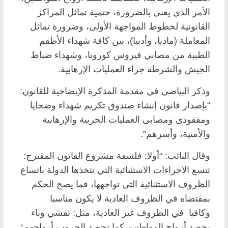
الأمر الذي يعني بالضرورة، حتمية تماثل المراكز
القانونية لخطوط المواجهة الأولى، وضرورة تماثل
المعاملة (ماديا، وأدبيا)، بين كافة شهداء الأطقم
الطبية من مصابي فيروس كورونا، وشهداء ضباط
الجيش والشرطة جراء العمليات الإرهابية.
وذكر البياضي في مقدمة المذكرة الإيضاحية للقانون:
“بإصدار قانون إنشاء صندوق تكريم شهداء وضحايا
ومفقودى ومصابى العمليات الحربية والإرهابية
والأمنية، وأسرهم”.
وقال النائب: “أولا: فلسفة مشروع القانون المقترح:
تتسع الاجراءات الاستثنائية التي تتخذها الدولة باتساع
الظروف الاستثنائية التي تواجهها، فما يصح الحكم
بمقتضاه في الظروف العادية لا يكون مناسبا
وكافيا في الظروف غير العادية، مثل: تفشي وباء
يحصد أرواح المواطنين كما تحصد الحروب أرواحهم؛