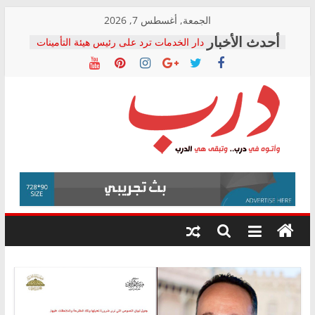
Skip
الجمعة, أغسطس 7, 2026
to
دار الخدمات ترد على رئيس هيئة التأمينات
content
بعد مؤتمره الصحفي: إنكار الأزمة لا ينهي
معاناة أصحاب المعاشات.. ونطالب بكشف
الشركة المنفذة
فرحات سليمان يكتب: القطاع الصحي إلى
أين؟
حزب التحالف الشعبي يطلق لجنة “الحق
درب
في الصحة” بالإسكندرية لرصد الانتهاكات
ودعم المرضى
صور .. اعتماد الرسومات النهائية للقرار
وأتوه
الوزاري لمدينة الصحفيين.. وانتهاء أعمال
في
إنشاء المبنى الإداري
درب..
المجلس القومي لحقوق الإنسان يعلن
وتبقى
متابعة قضية الدكتور محمد زهران.. ويؤكد:
هي
قرينة البراءة وضمانات المحاكمة العادلة
حق أصيل
الدرب