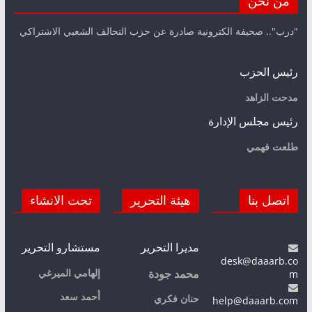
من نحن
"درب".. صحيفة الكترونية صادرة عن حزب التحالف الشعبي الاشتراكي
رئيس الحزب
مدحت الزاهد
رئيس مجلس الإدارة
طلعت فهمي
اتصل بنا
هيئة التحرير
تحت الانشاء
مديرا التحرير
مستشارو التحرير
desk@daaarb.co
m
إلهامي الميرغي
محمد جودة
أحمد سعد
حنان فكري
help@daaarb.com