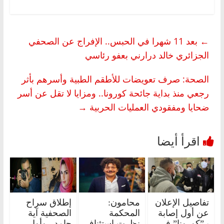
←
بعد 11 شهرا في الحبس.. الإفراج عن الصحفي
الجزائري خالد درارني بعفو رئاسي
الصحة: صرف تعويضات للأطقم الطبية وأسرهم بأثر
رجعي منذ بداية جائحة كورونا.. ومزايا لا تقل عن أسر
ضحايا ومفقودي العمليات الحربية
→
تفاصيل الإعلان
محامون:
إطلاق سراح
عن أول إصابة
المحكمة
الصحفية آية
بـ”كورونا” في
نظرت استئناف
حامد.. وأول