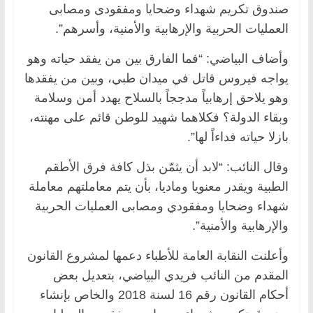
صندوق تكريم شهداء وضحايا ومفقودى ومصابى
العمليات الحربية والإرهابية والأمنية، وأسرهم”.
وأضاف البياضي: “فما الفارق بين من يفقد حياته وهو
يواجه فيروس قاتل في ميدان طبي، وبين من يفقدها
وهو يلاحق إرهابياً مدججاً بالسلاح يهدد أمن وسلامة
وبقاء الدولة؟ فكلاهما شهيد للوطن قائم على مهنته،
بازلا حياته فداءاً لها”.
وقال النائب: “لابد أن يثمّن بذل كافة فرق الأطقم
الطبية ويقدر معنويا وماديا، بأن يتم معاملتهم معاملة
شهداء وضحايا ومفقودي ومصابى العمليات الحربية
والإرهابية والأمنية”.
وأعلنت النقابة العامة للأطباء دعمها لمشروع القانون
المقدم من النائب فريدي البياضي، بتعديل بعض
أحكام القانون رقم 16 لسنة 2018 والخاص بإنشاء