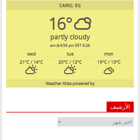
CAIRO, EG
16°
partly cloudy
4:56 pm EET
6:26 am
wed
tue
mon
21
°C
/ 14
°C
20
°C
/ 12
°C
19
°C
/ 13
°C
Weather Atlas
powered by
الأرشيف
الأرشيف