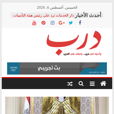
Skip
الخميس, أغسطس 6, 2026
to
دار الخدمات ترد على رئيس هيئة التأمينات
content
بعد مؤتمره الصحفي: إنكار الأزمة لا ينهي
معاناة أصحاب المعاشات.. ونطالب بكشف
الشركة المنفذة
فرحات سليمان يكتب: القطاع الصحي إلى
أين؟
حزب التحالف الشعبي يطلق لجنة “الحق
درب
في الصحة” بالإسكندرية لرصد الانتهاكات
ودعم المرضى
صور .. اعتماد الرسومات النهائية للقرار
وأتوه
الوزاري لمدينة الصحفيين.. وانتهاء أعمال
في
إنشاء المبنى الإداري
درب..
المجلس القومي لحقوق الإنسان يعلن
وتبقى
متابعة قضية الدكتور محمد زهران.. ويؤكد:
هي
قرينة البراءة وضمانات المحاكمة العادلة
حق أصيل
الدرب