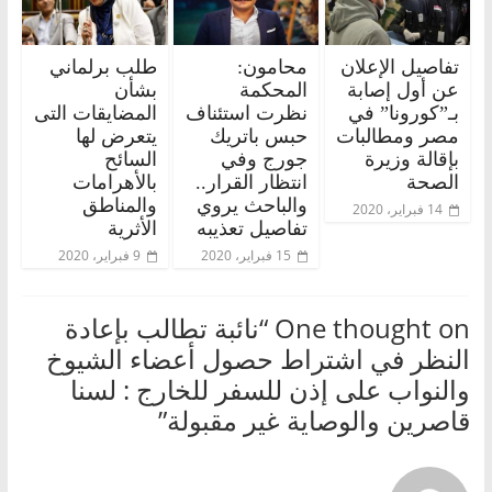
تفاصيل الإعلان
محامون:
طلب برلماني
عن أول إصابة
المحكمة
بشأن
بـ”كورونا” في
نظرت استئناف
المضايقات التى
مصر ومطالبات
حبس باتريك
يتعرض لها
بإقالة وزيرة
جورج وفي
السائح
الصحة
انتظار القرار..
بالأهرامات
والباحث يروي
والمناطق
14 فبراير، 2020
تفاصيل تعذيبه
الأثرية
15 فبراير، 2020
9 فبراير، 2020
One thought on “
نائبة تطالب بإعادة
النظر في اشتراط حصول أعضاء الشيوخ
والنواب على إذن للسفر للخارج : لسنا
قاصرين والوصاية غير مقبولة
”