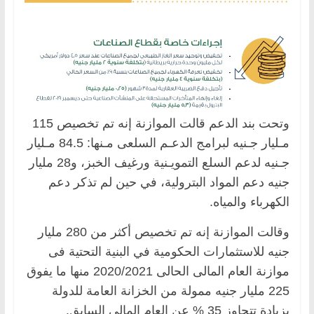
وتحت بند الدعم قالت الموازنة إنه تم تخصيص 115
مـليار جـنيه لبرامج الدعـم السلعى مـنها: 84.5 مـليار
جـنيه لدعم السلع التمويـنية ورغيف الخبز، و28 مليار
جنيه دعم المواد البترولية، في حين لم تذكر دعم
الكهرباء والمياه.
وقالت الموازنة إنه تم تخصيص أكثر من 280 مليار
جنيه للاستثمارات الحكومية في البنية التحتية فى
موازنة العام المالى الحالى 2020/2021 منها ما يفوق
225 مليار جنيه ممولة من الخزانة العامة للدولة
بزيادة تتجاوز 35 % عن العام المالى السابق.