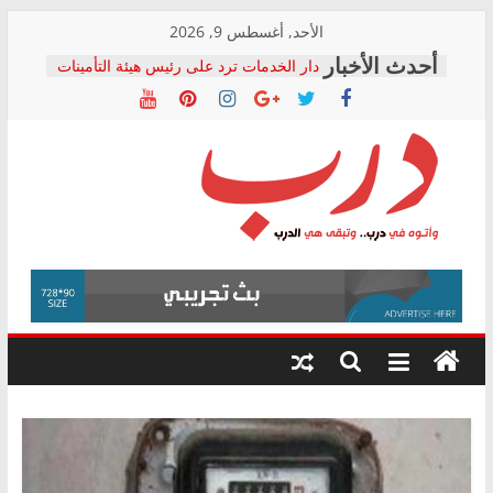
Skip
الأحد, أغسطس 9, 2026
to
دار الخدمات ترد على رئيس هيئة التأمينات
content
بعد مؤتمره الصحفي: إنكار الأزمة لا ينهي
معاناة أصحاب المعاشات.. ونطالب بكشف
الشركة المنفذة
فرحات سليمان يكتب: القطاع الصحي إلى
أين؟
حزب التحالف الشعبي يطلق لجنة “الحق
درب
في الصحة” بالإسكندرية لرصد الانتهاكات
ودعم المرضى
صور .. اعتماد الرسومات النهائية للقرار
وأتوه
الوزاري لمدينة الصحفيين.. وانتهاء أعمال
في
إنشاء المبنى الإداري
درب..
المجلس القومي لحقوق الإنسان يعلن
وتبقى
متابعة قضية الدكتور محمد زهران.. ويؤكد:
هي
قرينة البراءة وضمانات المحاكمة العادلة
حق أصيل
الدرب