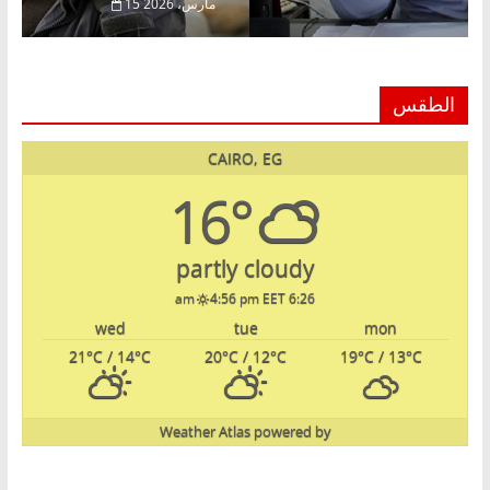
22 فبراير، 2026
15 
الطقس
CAIRO, EG
16°
partly cloudy
4:56 pm EET
6:26 am
wed
tue
mon
21
°C
/ 14
°C
20
°C
/ 12
°C
19
°C
/ 13
°C
Weather Atlas
powered by