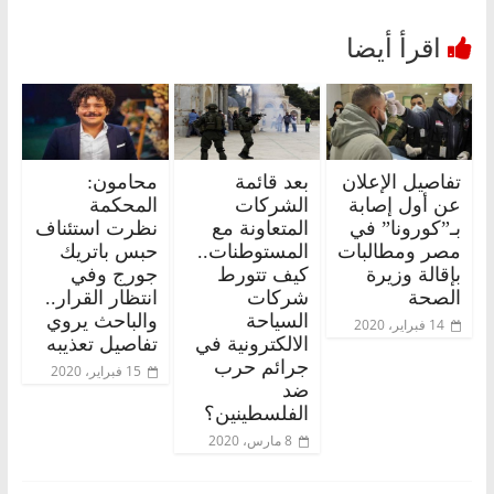
تفاصيل الإعلان
بعد قائمة
محامون:
عن أول إصابة
الشركات
المحكمة
بـ”كورونا” في
المتعاونة مع
نظرت استئناف
مصر ومطالبات
المستوطنات..
حبس باتريك
بإقالة وزيرة
كيف تتورط
جورج وفي
الصحة
شركات
انتظار القرار..
السياحة
والباحث يروي
14 فبراير، 2020
الالكترونية في
تفاصيل تعذيبه
جرائم حرب
15 فبراير، 2020
ضد
الفلسطينين؟
8 مارس، 2020