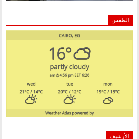
الطقس
CAIRO, EG
16°
partly cloudy
4:56 pm EET
6:26 am
wed
tue
mon
21
°C
/ 14
°C
20
°C
/ 12
°C
19
°C
/ 13
°C
Weather Atlas
powered by
الأرشيف