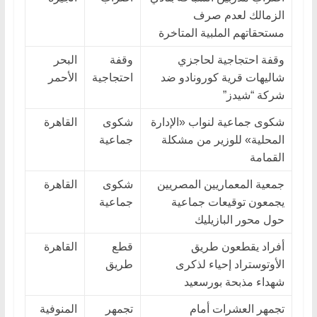
الزمالك لعدم صرف
مستحقاتهم الملبية المتاخرة
وقفة احتجاجية لحاجزي
وقفة
البحر
شاليهات قرية كورونادو ضد
احتجاجية
الأحمر
شركة “شيدز”
شكوى جماعية لنواب «الإدارة
شكوى
القاهرة
المحلية» للوزير من مشكلة
جماعية
القمامة
جمعية المعماريين المصريين
شكوى
القاهرة
يجمعون توقيعات جماعية
جماعية
حول محور البازيليك
أفراد يقطعون طريق
قطع
القاهرة
الأوتوستراد إحياء لذكرى
طريق
شهداء مذبحة بورسعيد
تجمهر العشرات أمام
تجمهر
المنوفية