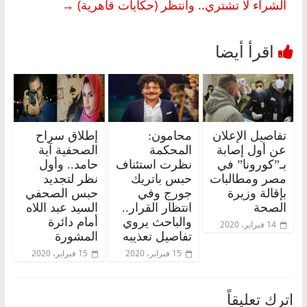
الشراء لا تشتري.. وانتظر (حكايات قاهرية)
→
تفاصيل الإعلان
محامون:
إطلاق سراح
عن أول إصابة
المحكمة
الصحفية آية
بـ”كورونا” في
نظرت استئناف
حامد.. وأول
مصر ومطالبات
حبس باتريك
نظر لتجديد
بإقالة وزيرة
جورج وفي
حبس الصحفي
الصحة
انتظار القرار..
السيد عبد اللاه
والباحث يروي
أمام دائرة
14 فبراير، 2020
تفاصيل تعذيبه
المشورة
15 فبراير، 2020
15 فبراير، 2020
اترك تعليقاً