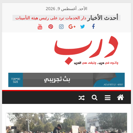
Skip
الأحد, أغسطس 9, 2026
to
دار الخدمات ترد على رئيس هيئة التأمينات
content
بعد مؤتمره الصحفي: إنكار الأزمة لا ينهي
معاناة أصحاب المعاشات.. ونطالب بكشف
الشركة المنفذة
فرحات سليمان يكتب: القطاع الصحي إلى
أين؟
حزب التحالف الشعبي يطلق لجنة “الحق
درب
في الصحة” بالإسكندرية لرصد الانتهاكات
ودعم المرضى
صور .. اعتماد الرسومات النهائية للقرار
وأتوه
الوزاري لمدينة الصحفيين.. وانتهاء أعمال
في
إنشاء المبنى الإداري
درب..
المجلس القومي لحقوق الإنسان يعلن
وتبقى
متابعة قضية الدكتور محمد زهران.. ويؤكد:
هي
قرينة البراءة وضمانات المحاكمة العادلة
حق أصيل
الدرب