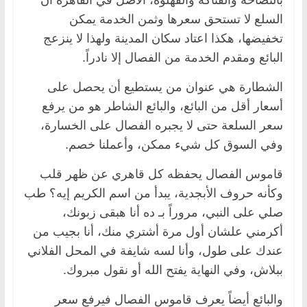
السلع لا تستحق سعرها وثمن الخدمة يمكن
تخفيضها، هكذا اعتاد سكان المدينة ولهذا لا ينزعج
البائع ومقدم الخدمة من الفصال إلا نادراً.
الشطارة هي عنوان من يستطيع أن يحصل على
أسعار أقل من البائع، والبائع الشاطر هو من يرفع
سعر السلعة حتى لا يجبره الفصال على الخسارة،
وفي السوق كل شيء ممكن، وأعملنا خصم.
قاموس الفصال يحفظه كل قاهري عن ظهر قلب
وكأنه حروف الأبجدية، يبدأ من اسم الكريم إيه؟ طب
صلي على النبي، مروراً بـ ده أنا هبقى زبونك،
أكرمني علشان أول مرة أشتري منك، أنا بجيب من
عندك على طول، وأنا لسه شايفة في المحل الفلاني
ببلاش، وفي النهاية يفتح الله أو نقول مبروك.
والبائع أيضاً يعرف قاموس الفصال فيرفع سعر