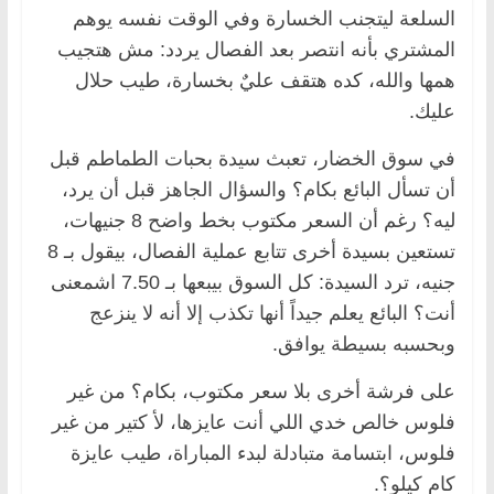
السلعة ليتجنب الخسارة وفي الوقت نفسه يوهم
المشتري بأنه انتصر بعد الفصال يردد: مش هتجيب
همها والله، كده هتقف عليٌ بخسارة، طيب حلال
عليك.
في سوق الخضار، تعبث سيدة بحبات الطماطم قبل
أن تسأل البائع بكام؟ والسؤال الجاهز قبل أن يرد،
ليه؟ رغم أن السعر مكتوب بخط واضح 8 جنيهات،
تستعين بسيدة أخرى تتابع عملية الفصال، بيقول بـ 8
جنيه، ترد السيدة: كل السوق بيبعها بـ 7.50 اشمعنى
أنت؟ البائع يعلم جيداً أنها تكذب إلا أنه لا ينزعج
وبحسبه بسيطة يوافق.
على فرشة أخرى بلا سعر مكتوب، بكام؟ من غير
فلوس خالص خدي اللي أنت عايزها، لأ كتير من غير
فلوس، ابتسامة متبادلة لبدء المباراة، طيب عايزة
كام كيلو؟.