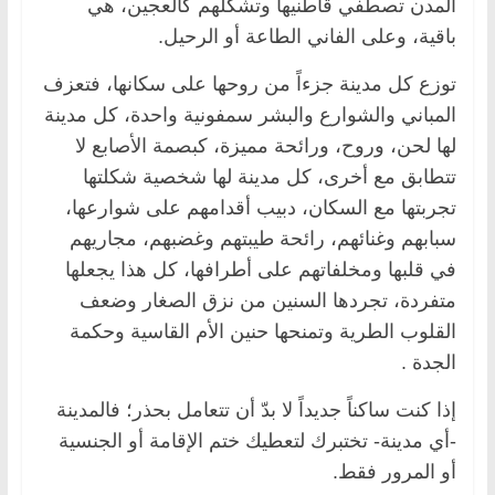
المدن تصطفي قاطنيها وتشكلهم كالعجين، هي
باقية، وعلى الفاني الطاعة أو الرحيل.
توزع كل مدينة جزءاً من روحها على سكانها، فتعزف
المباني والشوارع والبشر سمفونية واحدة، كل مدينة
لها لحن، وروح، ورائحة مميزة، كبصمة الأصابع لا
تتطابق مع أخرى، كل مدينة لها شخصية شكلتها
تجربتها مع السكان، دبيب أقدامهم على شوارعها،
سبابهم وغنائهم، رائحة طيبتهم وغضبهم، مجاريهم
في قلبها ومخلفاتهم على أطرافها، كل هذا يجعلها
متفردة، تجردها السنين من نزق الصغار وضعف
القلوب الطرية وتمنحها حنين الأم القاسية وحكمة
الجدة .
إذا كنت ساكناً جديداً لا بدّ أن تتعامل بحذر؛ فالمدينة
-أي مدينة- تختبرك لتعطيك ختم الإقامة أو الجنسية
أو المرور فقط.