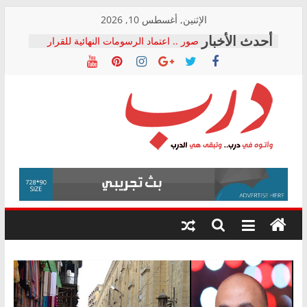
Skip
الإثنين, أغسطس 10, 2026
to
صور .. اعتماد الرسومات النهائية للقرار
content
الوزاري لمدينة الصحفيين.. وانتهاء أعمال
إنشاء المبنى الإداري
النائبة مها عبد الناصر تعلن تقدمها بقانون
حرية تداول المعلومات للبرلمان خلال
الأسبوع الأخير لدور الانعقاد
نقيب الصحفيين يخاطب الوزراء
درب
والمحافظين ويتقدم بـ 10 بلاغات للنائب
العام ضد مؤسسات تستغل المتدربين
فرحات سليمان يكتب: القطاع الصحي إلى
وأتوه
أين؟
في
حزب التحالف الشعبي يطلق لجنة “الحق
درب..
في الصحة” بالإسكندرية لرصد الانتهاكات
وتبقى
ودعم المرضى
هي
الدرب