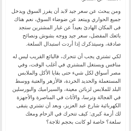
ومن يبحث عن سعر جيد لابد أن يفرز السوق ويدخل
جميع الحواري ويبتعد عن ضوضاء السوق، نعم هناك
فى المكان الهادئ بعيداً عن غبار المشترين ستجد
بائعك المفضل، سعر جيد ووجه بشوش ونصائح
صادقة، وسيتذكرك إذا أردت استبدال السلعة.
لكي تشتري يجب أن تتحرك، فالبائع القريب ليس له
منافس ويستغل المشتري في أغلب الوقت، وفي
مصر أسواق لكل شيء حتى بقايا الأكل والملابس
المستعملة والحديد الخردة، فالأزهر والعتبة ووسط
البلد للملابس لزبائن معينة، والسيراميك والبورسلين
في الفجالة وترسا، والأثاث في المناصرة والأجهزة
الكهربائية شارع عبد العزيز، وبعد أن تشتري يتبقى
لك أزمة كبرى: كيف تتحرك في الزحام ومعك
سلعة؟ خاصة لو كانت بحجم ثلاجة؟