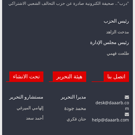
"درب".. صحيفة الكترونية صادرة عن حزب التحالف الشعبي الاشتراكي
رئيس الحزب
مدحت الزاهد
رئيس مجلس الإدارة
طلعت فهمي
اتصل بنا
هيئة التحرير
تحت الانشاء
مديرا التحرير
مستشارو التحرير
desk@daaarb.co
m
إلهامي الميرغي
محمد جودة
أحمد سعد
حنان فكري
help@daaarb.com