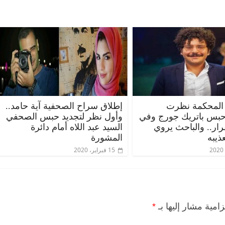
المحكمة نظرت
إطلاق سراح الصحفية آية حامد..
حبس باتريك جورج وفي
وأول نظر لتجديد حبس الصحفي
قرار.. والباحث يروي
السيد عبد اللاه أمام دائرة
ذيبه
المشورة
15 فبراير، 2020
زامية مشار إليها بـ
*