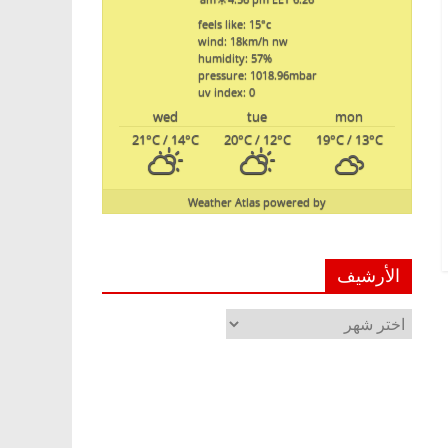
feels like: 15
°c
wind: 18
km/h
nw
humidity: 57
%
pressure: 1018.96
mbar
uv index: 0
wed
tue
mon
21
°C
/ 14
°C
20
°C
/ 12
°C
19
°C
/ 13
°C
Weather Atlas
powered by
الأرشيف
الأرشيف