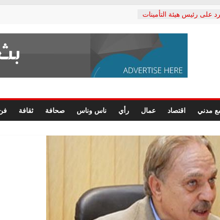
د على رئيس هيئة التأمينات
حفي: إنكار الأزمة لا ينهي
 المعاشات.. ونطالب بكشف
ة
 يكتب: القطاع الصحي إلى
الشعبي يطلق لجنة “الحق
إسكندرية لرصد الانتهاكات
الرسومات النهائية للقرار
ع مدني
اقتصاد
عمال
رأي
ناس وناس
صحافة
ثقافة
فن
 الصحفيين.. وانتهاء أعمال
لإداري
 لحقوق الإنسان يعلن
دكتور محمد زهران.. ويؤكد:
وضمانات المحاكمة العادلة