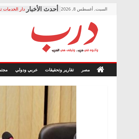
Skip
السبت, أغسطس 8, 2026
دار الخدمات تر
to
بعد مؤتمره الص
معاناة أصحاب
content
الشركة المنفذ
فرحات سليمان
درب
أين؟
حزب التحالف 
في الصحة” بال
وأتوه
ودعم المرضى
صور .. اعتماد 
في
مصر
تقارير وتحقيقات
عربي ودولي
مجتم
الوزاري لمدينة
درب..
إنشاء المبنى ا
وتبقى
المجلس القومي
هي
متابعة قضية ال
الدرب
قرينة البراءة 
حق أصيل