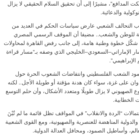
سكت المدافع”، مشيرًا إلى أن تحقيق السلام الحقيقي لا يزال
وكولية والدعائية.
الرئيسية
مصر
ناس وناس
حزب التحالف الشعبي عارض سياسات الحكم في العديد من
ناس وناس
مقعد شاغر على مائدة الإفطار.. يحي
صلحة للوطن والشعب.. مضيفا أن الموقف الرسمي المصري
 د. نور فرحات فقيه
حسين عبدالهادي فارس مقاومة
 شكّل خطوة وطنية هامة، إلى جانب رفض القاهرة لمحاولات
ضايا الوطن وانحاز
الخصخصة الذي دافع عن المال العام
سار الإماراتي–السعودي–الخليجي الذي وصفه بـ“مسار قراءة
(بروفايل)
21 فبراير، 2026
الإبراهيمي”.
مود الشعب الفلسطيني وانتفاضات الشعوب الحرة حول
ان على غزة، سواء كان هدنة مؤقتة أو طويلة الأجل.. لكنه
الصهيوني لا يزال طويلًا ومتعدد الأشكال، وأن حلم التوسع
ت الخطابية.
ت “الردة والانقلاب” في المواقف تظل قائمة ما لم تُبْنَ
الدولية المناهضة للعنصرية والصهيونية، ومع القوى الشعبية
لم، وأساطيل الصمود، ومحافل العدالة الدولية.