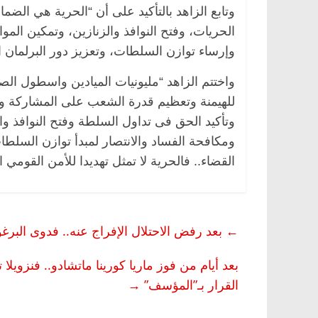
وتابع الزاهد بالتأكيد على أن “الحرية هي الضما
الحريات، وفتح النوافذ والزنازين، وتمكين الم
وإرساء توازن السلطات، وتعزيز دور البرلمان ال
واختتم الزاهد “مليونيات الميادين واسطول الص
للهيمنة وتعظيم قدرة الشعب على المشاركة وال
وتأكيد الحق فى تداول السلطة وفتح النوافذ وا
ومكافحة الفساد والانتصار لمبدأ توازن السلطات
القضاء.. فالحرية لا تمثل تهديدا للأمن القومي
←
بعد رفض الاحتلال الإفراج عنه.. فدوى البرغ
بعد أيام من فوز ماريا كورينا ماتشادو.. فنزويل
القرار بـ”المؤسف”
→