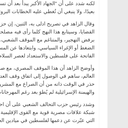
لكنه شدد على أن “الجهاد الأكبر يبدأ بعد أن ت
بعيدًا، ولا ينبغي أن تُغطي عليه الخطابات البروت
وقال الزاهد في تصريح ادلى به، الثنين، إن 
الرئيسية
مصر
ناس وناس
الرئيسية
مصر
القضايا، وسيتابع هذا النهج كلما رأى فيه م
د. عبدالخالق فاروق.. خبير اقتصادي
في ذكرى رحيله..
برفض التهجير، والمتناغم مع الموقف الشعبي،
يحتفل بذكرى ميلاده وحيداً على أبواب
قانوني دافع عن ق
الضغط أو الإغراء السياسي، وابتعادها عن الم
السبعين (بروفايل)
للحرية (بروفايل)
26 يناير، 2026
26 يناير، 2026
الفاتحة على فلسطين والاستعداد لعصر السلام 
وأوضح الزاهد أن هذا الموقف المصري، مع ص
العالم، ساهم في الوصول إلى اتفاق وقف العدو
حذر في الوقت ذاته من أن الصراع مع المشروع 
والهيمنة الإسرائيلية لم يُطوَ بعد رغم المهرجانا
وشدد رئيس حزب التحالف الشعبي على أن احتمالا
شبكة علاقات مصرية قوية مع القوى الإقليمية و
التي عبّرت عن دعمها لفلسطين في ميادين العا