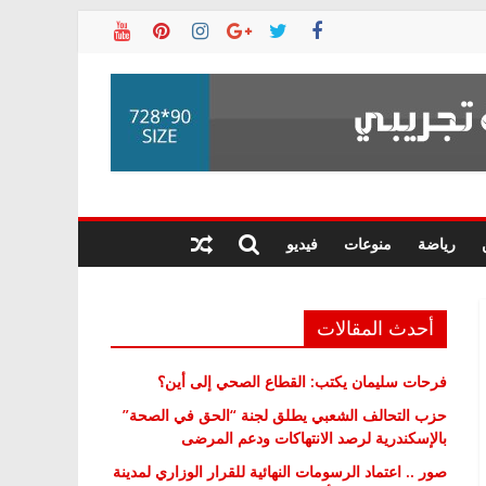
رياضة
منوعات
فيديو
أحدث المقالات
فرحات سليمان يكتب: القطاع الصحي إلى أين؟
حزب التحالف الشعبي يطلق لجنة “الحق في الصحة”
بالإسكندرية لرصد الانتهاكات ودعم المرضى
صور .. اعتماد الرسومات النهائية للقرار الوزاري لمدينة