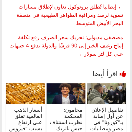
←
إيطاليا تُطلق بروتوكول تعاون لإطلاق مسارات
تنموية لرصد ومراقبة الظواهر الطبيعية في منطقة
البحر الأبيض المتوسط
مصطفى مدبولي: تحريك سعر الصرف رفع تكلفة
إنتاج رغيف الخبز إلى 90 قرشًا والدولة تدفع 4 جنيهات
على كل لتر سولار
→
تفاصيل الإعلان
محامون:
أسعار الذهب
عن أول إصابة
المحكمة
العالمية تغلق
بـ”كورونا” في
نظرت استئناف
على ارتفاع
مصر ومطالبات
حبس باتريك
بسبب “فيروس