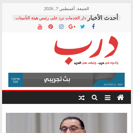
Skip
الجمعة, أغسطس 7, 2026
to
دار الخدمات ترد على رئيس هيئة التأمينات
content
بعد مؤتمره الصحفي: إنكار الأزمة لا ينهي
معاناة أصحاب المعاشات.. ونطالب بكشف
الشركة المنفذة
فرحات سليمان يكتب: القطاع الصحي إلى
أين؟
حزب التحالف الشعبي يطلق لجنة “الحق
درب
في الصحة” بالإسكندرية لرصد الانتهاكات
ودعم المرضى
صور .. اعتماد الرسومات النهائية للقرار
وأتوه
الوزاري لمدينة الصحفيين.. وانتهاء أعمال
في
إنشاء المبنى الإداري
درب..
المجلس القومي لحقوق الإنسان يعلن
وتبقى
متابعة قضية الدكتور محمد زهران.. ويؤكد:
هي
قرينة البراءة وضمانات المحاكمة العادلة
حق أصيل
الدرب