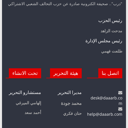
"درب".. صحيفة الكترونية صادرة عن حزب التحالف الشعبي الاشتراكي
رئيس الحزب
مدحت الزاهد
رئيس مجلس الإدارة
طلعت فهمي
اتصل بنا
هيئة التحرير
تحت الانشاء
مديرا التحرير
مستشارو التحرير
desk@daaarb.co
m
إلهامي الميرغي
محمد جودة
أحمد سعد
حنان فكري
help@daaarb.com