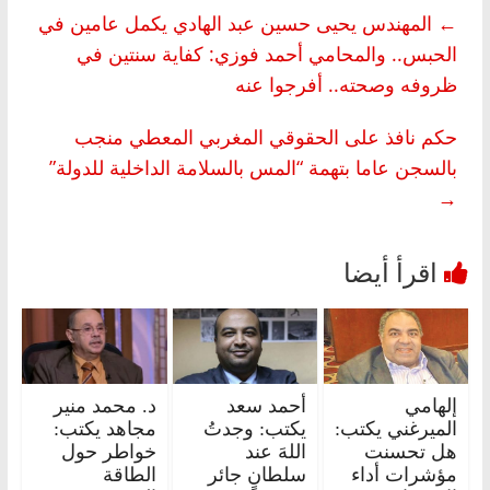
←
المهندس يحيى حسين عبد الهادي يكمل عامين في
الحبس.. والمحامي أحمد فوزي: كفاية سنتين في
ظروفه وصحته.. أفرجوا عنه
حكم نافذ على الحقوقي المغربي المعطي منجب
بالسجن عاما بتهمة “المس بالسلامة الداخلية للدولة”
→
إلهامي
أحمد سعد
د. محمد منير
الميرغني يكتب:
يكتب: وجدتُ
مجاهد يكتب:
هل تحسنت
اللهَ عند
خواطر حول
مؤشرات أداء
سلطانٍ جائر
الطاقة