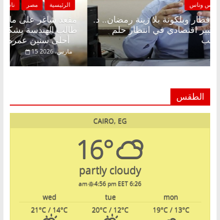
الرئيسية
مصر
ناس وناس
ا
مقعد شاغر على الإفطار وبلكونة بلا زينة رمضان.. د.
مق
عبدالخالق فاروق خبير اقتصادي في انتظار حلم
طال
الحرية ولمة الحبايب
أحلى سنين عمره بتضيع في السجن
22 فبراير، 2026
15 
الطقس
CAIRO, EG
16°
partly cloudy
4:56 pm EET
6:26 am
wed
tue
mon
21
°C
/ 14
°C
20
°C
/ 12
°C
19
°C
/ 13
°C