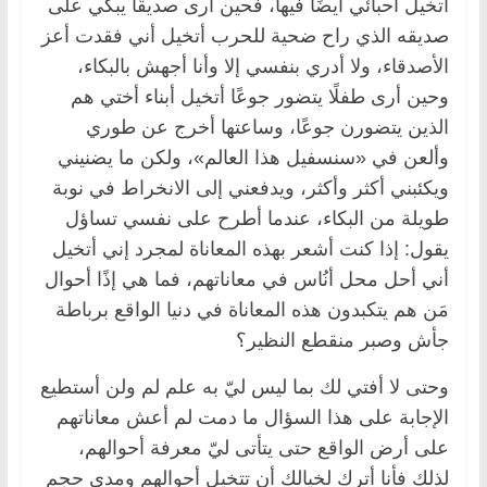
أتخيل أحبائي أيضًا فيها، فحين أرى صديقًا يبكي على
صديقه الذي راح ضحية للحرب أتخيل أني فقدت أعز
الأصدقاء، ولا أدري بنفسي إلا وأنا أجهش بالبكاء،
وحين أرى طفلًا يتضور جوعًا أتخيل أبناء أختي هم
الذين يتضورن جوعًا، وساعتها أخرج عن طوري
وألعن في «سنسفيل هذا العالم»، ولكن ما يضنيني
ويكئبني أكثر وأكثر، ويدفعني إلى الانخراط في نوبة
طويلة من البكاء، عندما أطرح على نفسي تساؤل
يقول: إذا كنت أشعر بهذه المعاناة لمجرد إني أتخيل
أني أحل محل أنُاس في معاناتهم، فما هي إذًا أحوال
مَن هم يتكبدون هذه المعاناة في دنيا الواقع برباطة
جأش وصبر منقطع النظير؟
وحتى لا أفتي لك بما ليس ليّ به علم لم ولن أستطيع
الإجابة على هذا السؤال ما دمت لم أعش معاناتهم
على أرض الواقع حتى يتأتى ليّ معرفة أحوالهم،
لذلك فأنا أترك لخيالك أن تتخيل أحوالهم ومدى حجم