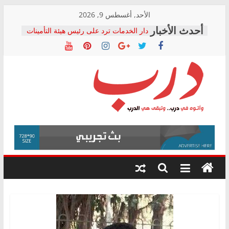
Skip
الأحد, أغسطس 9, 2026
to
دار الخدمات ترد على رئيس هيئة التأمينات
content
بعد مؤتمره الصحفي: إنكار الأزمة لا ينهي
معاناة أصحاب المعاشات.. ونطالب بكشف
الشركة المنفذة
فرحات سليمان يكتب: القطاع الصحي إلى
أين؟
حزب التحالف الشعبي يطلق لجنة “الحق
درب
في الصحة” بالإسكندرية لرصد الانتهاكات
ودعم المرضى
صور .. اعتماد الرسومات النهائية للقرار
وأتوه
الوزاري لمدينة الصحفيين.. وانتهاء أعمال
في
إنشاء المبنى الإداري
درب..
المجلس القومي لحقوق الإنسان يعلن
وتبقى
متابعة قضية الدكتور محمد زهران.. ويؤكد:
هي
قرينة البراءة وضمانات المحاكمة العادلة
حق أصيل
الدرب