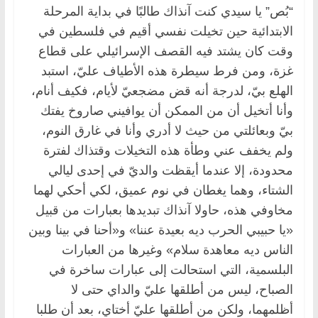
“بُص” يا سيدي كنت آنذاك طالبًا في بداية المرحلة
الابتدائية حين تخيلت نفسي أقيم في فلسطين في
وقت كان يشتد فيه القصف الإسرائيلي على قطاع
غزة، ومن فرط سيطرة هذه الأطياف عليّ، استبد
الهلع بيّ، لدرجة أنه قض مضجعيّ لأيام، فكيف أنام،
وأنا أتخيل أن من الممكن أن يوافيني صاروخ يفتك
بيّ وبعائلتي من حيث لا أدري وأنا في غارق النوم،
ولم يخفف عني وطأة هذه التخيلات وقتذاك لفترة
محدودة، إلا عندما أيقظت والديّ في إحدى ليالي
الشتاء، وهما يغطان في نوم عميق، لكي أحكي لهما
مخاوفي هذه، حاولا آنذاك تبديدها بعبارات من قبيل
«يا حبيبي الحرب ديه بعيدة عننا» و«أحنا في بينا وبين
الناس ديه معاهدة سلام» وغيرها من العبارات
البلسمية، التي استحالت إلى عبارات ساخرة في
الصباح، ليس من أطلقها عليّ والداي حتى لا
أظلمهما، ولكن من أطلقها عليّ أختاي، بعد أن طلبا