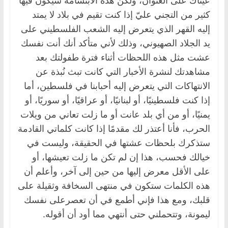
عيناك على العنوان، ولكن هذه الابتسامة سيكون فيها
كثير من التجني عليّ إذا كنت تقيم في بلاد لا يمتد
إليه القهر الذي يتعرض إليه الشعب الفلسطيني على
يد الجلاد الصهيوني، وذلك لأني متأكد أنك أنت نفسك
عشت مثل هذه اللحظات أثناء فترة طفولتك بعد
مشاهدتك لنشرة الأخبار التي كانت تبث نُبذة عن
الانتهاكات التي يتعرض إليه أحبابنا في فلسطين، أما
إذا كنت فلسطينيًا، أو لبنانيًا، أو عراقيًا، أو سوريًا، أو
يمنيًا، أو من أي بلد عانت أو ما زلت تعاني من ويلات
الحرب، فأنا أعتذر لك مقدمًا إذا كانت كلماتي القادمة
ستذكرك بلحظات عشتها في الحقيقة، وليست في
خيالك فحسب، هذا إن لم تكن ما زلت تعيشها، أو
على الأقل معرض إليها من حين إلى آخر، وأعلم أن
هذه الكلمات ستكون في منتهى السخافة وثقيلة على
قلبك، ومع هذا فإني أطمع في أن تعصرعلى نفسك
ليمونة، وتتحملني حتى أنتهي مما أود أن أقوله.