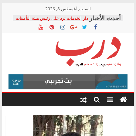
Skip
السبت, أغسطس 8, 2026
to
دار الخدمات ترد على رئيس هيئة التأمينات
content
بعد مؤتمره الصحفي: إنكار الأزمة لا ينهي
معاناة أصحاب المعاشات.. ونطالب بكشف
الشركة المنفذة
فرحات سليمان يكتب: القطاع الصحي إلى
أين؟
حزب التحالف الشعبي يطلق لجنة “الحق
درب
في الصحة” بالإسكندرية لرصد الانتهاكات
ودعم المرضى
صور .. اعتماد الرسومات النهائية للقرار
وأتوه
الوزاري لمدينة الصحفيين.. وانتهاء أعمال
في
إنشاء المبنى الإداري
درب..
المجلس القومي لحقوق الإنسان يعلن
وتبقى
متابعة قضية الدكتور محمد زهران.. ويؤكد:
هي
قرينة البراءة وضمانات المحاكمة العادلة
حق أصيل
الدرب