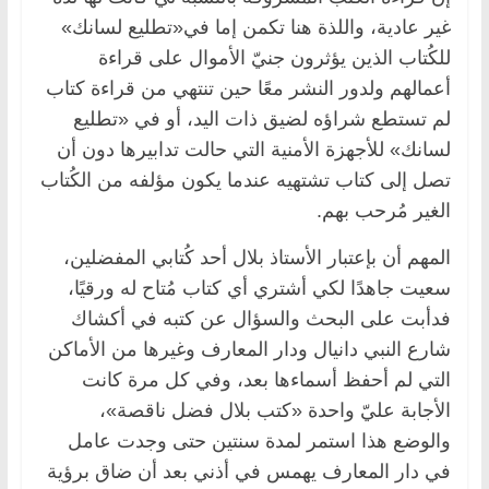
غير عادية، واللذة هنا تكمن إما في«تطليع لسانك»
للكُتاب الذين يؤثرون جنيّ الأموال على قراءة
أعمالهم ولدور النشر معًا حين تنتهي من قراءة كتاب
لم تستطع شراؤه لضيق ذات اليد، أو في «تطليع
لسانك» للأجهزة الأمنية التي حالت تدابيرها دون أن
تصل إلى كتاب تشتهيه عندما يكون مؤلفه من الكُتاب
الغير مُرحب بهم.
المهم أن بإعتبار الأستاذ بلال أحد كُتابي المفضلين،
سعيت جاهدًا لكي أشتري أي كتاب مُتاح له ورقيًا،
فدأبت على البحث والسؤال عن كتبه في أكشاك
شارع النبي دانيال ودار المعارف وغيرها من الأماكن
التي لم أحفظ أسماءها بعد، وفي كل مرة كانت
الأجابة عليّ واحدة «كتب بلال فضل ناقصة»،
والوضع هذا استمر لمدة سنتين حتى وجدت عامل
في دار المعارف يهمس في أذني بعد أن ضاق برؤية