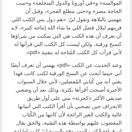
الموالسة» و«في أوروبا والدول المتخلفة» و«ست
الحاجة مصر» و«حتى مطلع الفجر»، وقبل أن
تتهمني بالبلاهة وتقول ليّ: «هم دول بس الكتب اللي
قريتهم لبلال فضل اللي ما شاء الله إنتاجه كتير»، لابد
أن تعرف أن هذه الكتب هي التي تمكنت من شراؤها
كنسخ ورقية، ولكن ليست كل الكتب التي قرأتها له
لأني قرأت كل الكتب المُتاحة له بتقنية «pdf».
وعند الحديث عن الكتب «pdf» يهمني أن تعرف أيضًا
أني حينما أبحث عن النسخ الورقية لكتب كاتب فهذا
يعني أنه من كُتابي المُفضلين، لأني خلال السنوات
الأخيرة أصبحت أقرأها بكثرة، وذلك بعد أن وضعني
صديقي الأكثر «كحرتة» مني على أول طريق
الانحراف حين نصحني بأن أقرأ الكتب التي أثمانها
غالية والكتب الغير الرائجة لأن كاتبها من الكُتاب
المغضوب عليهم بواسطة هذه التقنية، والحق يقال
إن قراءة الكتب المسروقة بالنسبة ليّ كانت لها لذة