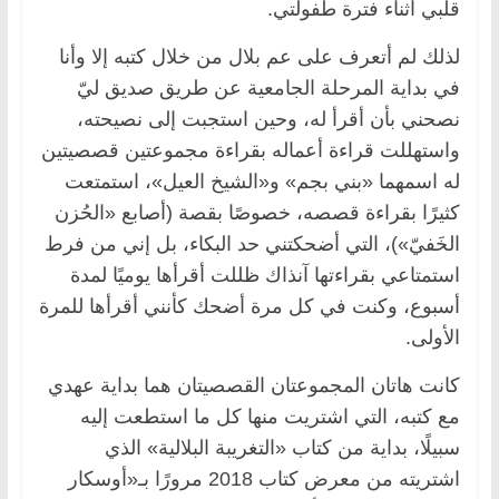
قلبي أثناء فترة طفولتي.
لذلك لم أتعرف على عم بلال من خلال كتبه إلا وأنا
في بداية المرحلة الجامعية عن طريق صديق ليّ
نصحني بأن أقرأ له، وحين استجبت إلى نصيحته،
واستهللت قراءة أعماله بقراءة مجموعتين قصصيتين
له اسمهما «بني بجم» و«الشيخ العيل»، استمتعت
كثيرًا بقراءة قصصه، خصوصًا بقصة (أصابع «الحُزن
الخَفيّ»)، التي أضحكتني حد البكاء، بل إني من فرط
استمتاعي بقراءتها آنذاك ظللت أقرأها يوميًا لمدة
أسبوع، وكنت في كل مرة أضحك كأنني أقرأها للمرة
الأولى.
كانت هاتان المجموعتان القصصيتان هما بداية عهدي
مع كتبه، التي اشتريت منها كل ما استطعت إليه
سبيلًا، بداية من كتاب «التغريبة البلالية» الذي
اشتريته من معرض كتاب 2018 مرورًا بـ«أوسكار