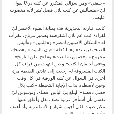
«خلقتي» ومن سؤالي المتكرر عن كتبه ذرعًا يقول
ليّ «متسألش عن كتب بلال فضل كتير لأنه مغضوب
عليه».
كانت عبارته التحذيرية هذه بمثابة الضوء الأخضر ليّ
لقراءة كتب عم بلال المُقرصنة بضمير مرتاح، فقرأت
له «السكان الأصليين لمصر» و«قلمين» و«أليس
الصبح بقريب؟» و«ما فعله العيان بالميت» و«ضحك
مجروج» و«جمهورية العبث» و«فتح بطن التاريخ»
و«في أحضان الكتب» وحين انتهيت من قراءة كل
الكتب المسروقة له رجعت إلى عادتي القديمة مرة
أخرى في السؤال عن كتبه الورقية في كل وقت
وحين لأصطدم بذات الإجابة المُحبطة «كتب بلال
فضل ناقصة»، ليبلغ بيّ اليأس أقصاه، وتوسوس ليّ
نفسي بأن أستأجر عربية نصف نقل وأعلق عليها
مكبر صوت لكي أجوب شوارع الأسكندرية وأنا أهتف
«أنت فين يا عم بلال».