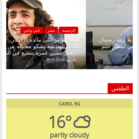
لرئيسية
مصر
ناس وناس
الرئيسية
د شاغر على الإفطار وبلكونة بلا زينة رمضان.. د.
مقعد شا
الخالق فاروق خبير اقتصادي في انتظار حلم
طالب اله
أحلى سنين عمره بتضيع في السجن
فبراير، 2026
15 مارس، 2026
الطقس
CAIRO, EG
16°
partly cloudy