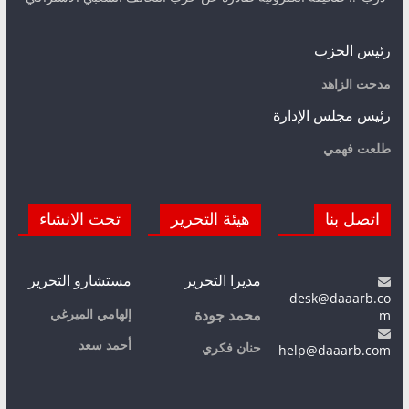
رئيس الحزب
مدحت الزاهد
رئيس مجلس الإدارة
طلعت فهمي
اتصل بنا
هيئة التحرير
تحت الانشاء
مديرا التحرير
مستشارو التحرير
desk@daaarb.co
m
إلهامي الميرغي
محمد جودة
أحمد سعد
حنان فكري
help@daaarb.com