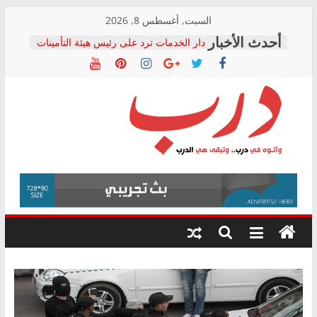
Skip
السبت, أغسطس 8, 2026
to
دار الخدمات ترد على رئيس هيئة التأمينات
content
بعد مؤتمره الصحفي: إنكار الأزمة لا ينهي
معاناة أصحاب المعاشات.. ونطالب بكشف
الشركة المنفذة
فرحات سليمان يكتب: القطاع الصحي إلى
أين؟
حزب التحالف الشعبي يطلق لجنة “الحق
درب
في الصحة” بالإسكندرية لرصد الانتهاكات
ودعم المرضى
صور .. اعتماد الرسومات النهائية للقرار
وأتوه
الوزاري لمدينة الصحفيين.. وانتهاء أعمال
في
إنشاء المبنى الإداري
درب..
المجلس القومي لحقوق الإنسان يعلن
وتبقى
متابعة قضية الدكتور محمد زهران.. ويؤكد:
هي
قرينة البراءة وضمانات المحاكمة العادلة
حق أصيل
الدرب