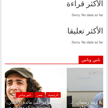
الأكثر قراءة
Sorry. No data so far.
الأكثر تعليقا
Sorry. No data so far.
ناس وناس
الرئيسية
مصر
ناس وناس
الرئيسي
عد شاغر على الإفطار وبلكونة بلا زينة رمضان.. د.
مقعد ش
دالخالق فاروق خبير اقتصادي في انتظار حلم
طالب ال