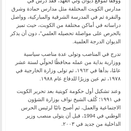
ووفقًا لموقع ديوان ولي العهد، فقد درس في
مدارس الكويت المختلفة مثل مدارس حمادة وشرق
والنقرة ثم في المدرسة الشرقية والمباركية، وواصل
دراساته في أماكن مختلفة من الكويت، حيث تميز
بالحرص على مواصلة تحصيله العلمي”، دون أن يذكر
الديوان الدرجة العلمية.
تدرج في المناصب وتولى عدة مناصب سياسية
ووزارية بداية من عمله محافظًا لحولّي لستة عشر
عامًا، بدأها في ١٩٦٢، ثم تولى وزارة الخارجية في
١٩٧٨، ثم عين وزيرًا للدفاع عام ١٩٨٨.
وعند تشكيل أول حكومة كويتية بعد تحرير الكويت
في ١٩٩١؛ كُلف الشيخ نواف بوزارة الشؤون
الاجتماعية والعمل، ثم أصبح نائبًا لرئيس الحرس
الوطني في 1994، قبل أن يتولى منصب وزير
الداخلية من جديد في ٢٠٠٣.