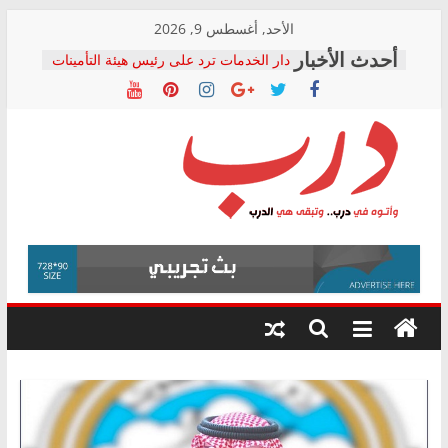
Skip
الأحد, أغسطس 9, 2026
to
دار الخدمات ترد على رئيس هيئة التأمينات
content
بعد مؤتمره الصحفي: إنكار الأزمة لا ينهي
معاناة أصحاب المعاشات.. ونطالب بكشف
الشركة المنفذة
فرحات سليمان يكتب: القطاع الصحي إلى
أين؟
حزب التحالف الشعبي يطلق لجنة “الحق
درب
في الصحة” بالإسكندرية لرصد الانتهاكات
ودعم المرضى
صور .. اعتماد الرسومات النهائية للقرار
وأتوه
الوزاري لمدينة الصحفيين.. وانتهاء أعمال
في
إنشاء المبنى الإداري
درب..
المجلس القومي لحقوق الإنسان يعلن
وتبقى
متابعة قضية الدكتور محمد زهران.. ويؤكد:
هي
قرينة البراءة وضمانات المحاكمة العادلة
حق أصيل
الدرب