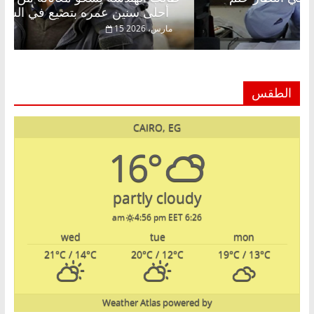
أحلى سنين عمره بتضيع في السجن
22 فبراير، 2026
15 مارس، 2026
الطقس
CAIRO, EG
16°
partly cloudy
4:56 pm EET
6:26 am
wed
tue
mon
21
°C
/ 14
°C
20
°C
/ 12
°C
19
°C
/ 13
°C
Weather Atlas
powered by