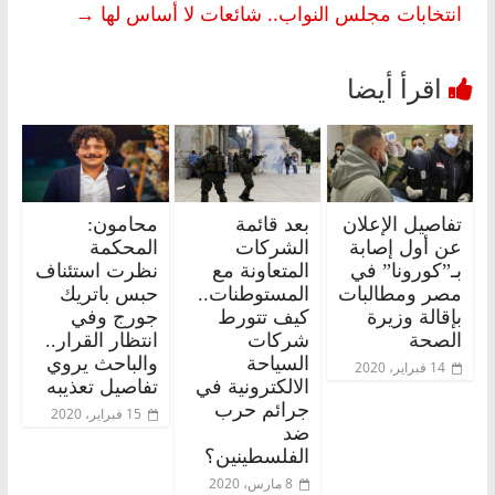
انتخابات مجلس النواب.. شائعات لا أساس لها
→
تفاصيل الإعلان
بعد قائمة
محامون:
عن أول إصابة
الشركات
المحكمة
بـ”كورونا” في
المتعاونة مع
نظرت استئناف
مصر ومطالبات
المستوطنات..
حبس باتريك
بإقالة وزيرة
كيف تتورط
جورج وفي
الصحة
شركات
انتظار القرار..
السياحة
والباحث يروي
14 فبراير، 2020
الالكترونية في
تفاصيل تعذيبه
جرائم حرب
15 فبراير، 2020
ضد
الفلسطينين؟
8 مارس، 2020