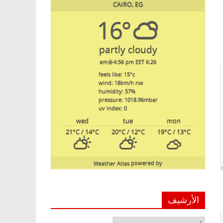
CAIRO, EG
16°
partly cloudy
4:56 pm EET
6:26 am
feels like: 15
°c
wind: 18
km/h
nw
humidity: 57
%
pressure: 1018.96
mbar
uv index: 0
wed
tue
mon
21
°C
/ 14
°C
20
°C
/ 12
°C
19
°C
/ 13
°C
Weather Atlas
powered by
الأرشيف
الأرشيف