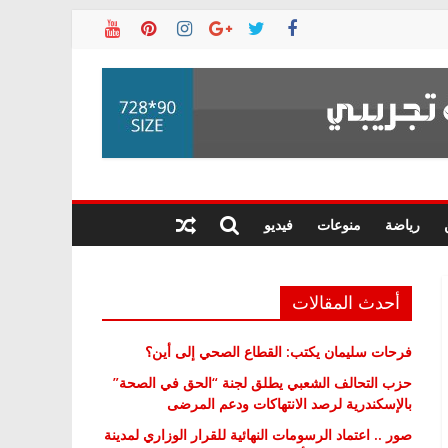
رياضة
منوعات
فيديو
أحدث المقالات
فرحات سليمان يكتب: القطاع الصحي إلى أين؟
حزب التحالف الشعبي يطلق لجنة “الحق في الصحة”
بالإسكندرية لرصد الانتهاكات ودعم المرضى
صور .. اعتماد الرسومات النهائية للقرار الوزاري لمدينة