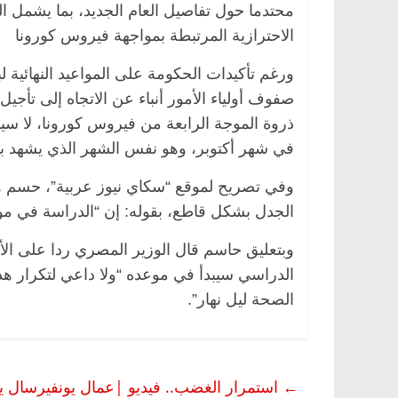
محتدما حول تفاصيل العام الجديد، بما يشمل ا
الاحترازية المرتبطة بمواجهة فيروس كورونا
ورغم تأكيدات الحكومة على المواعيد النهائية 
صفوف أولياء الأمور أنباء عن الاتجاه إلى تأجي
ذروة الموجة الرابعة من فيروس كورونا، لا سيم
في شهر أكتوبر، وهو نفس الشهر الذي يشهد بدء العام
وفي تصريح لموقع “سكاي نيوز عربية”، حسم وز
الجدل بشكل قاطع، بقوله: إن “الدراسة في موع
وبتعليق حاسم قال الوزير المصري ردا على الأنبا
الدراسي سيبدأ في موعده “ولا داعي لتكرار هذا
الصحة ليل نهار”.
←
استمرار الغضب.. فيديو |عمال يونفيرسال يع