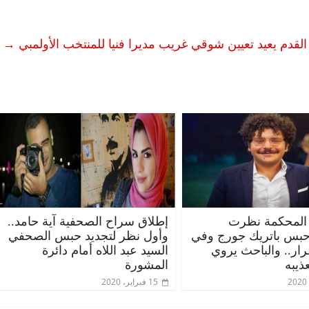
→
الرئيسية
مصر
ناس وناس
الرئي
مقعد شاغر على مائدة الإفطار.. يحيى
مقعد 
ات فقيه
حسين عبدالهادي فارس مقاومة
رمضان
وانحاز
الخصخصة الذي دافع عن المال العام
اقتصا
(بروفايل)
الحبايب
21 فبراير، 2026
22 فبراير، 6
المحكمة نظرت
إطلاق سراح الصحفية آية حامد..
حبس باتريك جورج وفي
وأول نظر لتجديد حبس الصحفي
قرار.. والباحث يروي
السيد عبد اللاه أمام دائرة
ذيبه
المشورة
15 فبراير، 2020