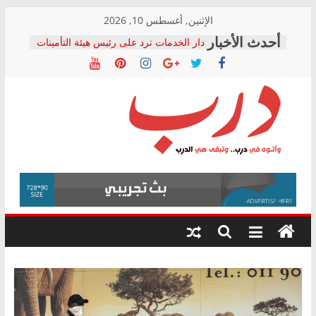
Skip
الإثنين, أغسطس 10, 2026
to
دار الخدمات ترد على رئيس هيئة التأمينات
content
بعد مؤتمره الصحفي: إنكار الأزمة لا ينهي
معاناة أصحاب المعاشات.. ونطالب بكشف
الشركة المنفذة
فرحات سليمان يكتب: القطاع الصحي إلى
أين؟
حزب التحالف الشعبي يطلق لجنة “الحق
درب
في الصحة” بالإسكندرية لرصد الانتهاكات
ودعم المرضى
صور .. اعتماد الرسومات النهائية للقرار
وأتوه
الوزاري لمدينة الصحفيين.. وانتهاء أعمال
في
إنشاء المبنى الإداري
درب..
المجلس القومي لحقوق الإنسان يعلن
وتبقى
متابعة قضية الدكتور محمد زهران.. ويؤكد:
هي
قرينة البراءة وضمانات المحاكمة العادلة
حق أصيل
الدرب