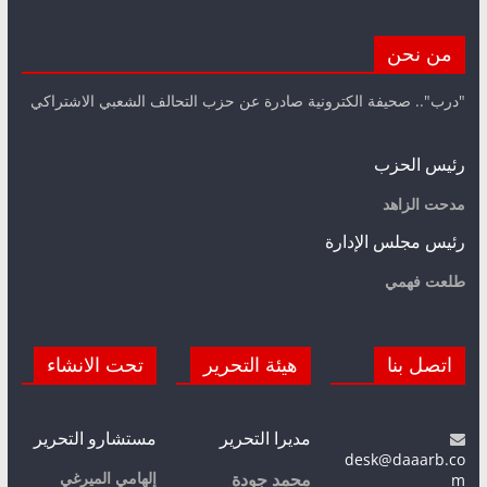
من نحن
"درب".. صحيفة الكترونية صادرة عن حزب التحالف الشعبي الاشتراكي
رئيس الحزب
مدحت الزاهد
رئيس مجلس الإدارة
طلعت فهمي
اتصل بنا
هيئة التحرير
تحت الانشاء
مديرا التحرير
مستشارو التحرير
desk@daaarb.co
m
إلهامي الميرغي
محمد جودة