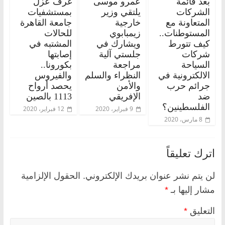
بعد قائمة
عمرو موسى
غرف عزل
الشركات
يلتقي وزير
بمستشفيات
المتعاونة مع
خارجية
جامعة القاهرة
المستوطنات..
زيمبابوي
للحالات
كيف تتورط
ويشارك في
المشتبه في
شركات
جلستي آلية
إصابتها
السياحة
مراجعة
بكورونا..
الالكترونية في
النظراء والسلم
والفيروس
جرائم حرب
والأمن
يحصد أرواح
ضد
الإفريقي
1113 بالصين
الفلسطينين؟
9 فبراير، 2020
12 فبراير، 2020
8 مارس، 2020
اترك تعليقاً
لن يتم نشر عنوان بريدك الإلكتروني.
الحقول الإلزامية
مشار إليها بـ
*
التعليق
*