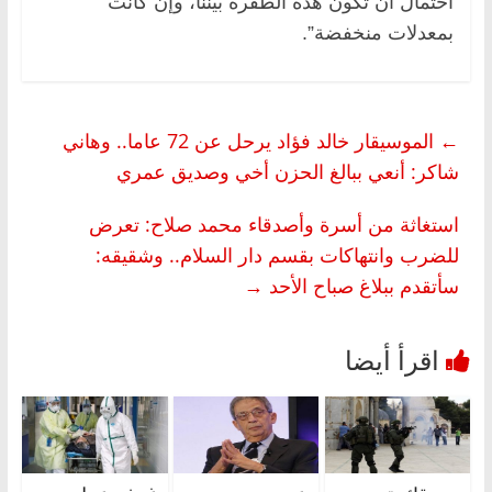
احتمال أن تكون هذه الطفرة بيننا، وإن كانت
بمعدلات منخفضة”.
←
الموسيقار خالد فؤاد يرحل عن 72 عاما.. وهاني
شاكر: أنعي ببالغ الحزن أخي وصديق عمري
استغاثة من أسرة وأصدقاء محمد صلاح: تعرض
للضرب وانتهاكات بقسم دار السلام.. وشقيقه:
سأتقدم ببلاغ صباح الأحد
→