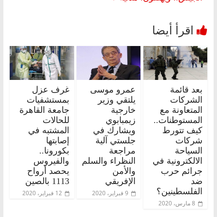
بعد قائمة
عمرو موسى
غرف عزل
الشركات
يلتقي وزير
بمستشفيات
المتعاونة مع
خارجية
جامعة القاهرة
المستوطنات..
زيمبابوي
للحالات
كيف تتورط
ويشارك في
المشتبه في
شركات
جلستي آلية
إصابتها
السياحة
مراجعة
بكورونا..
الالكترونية في
النظراء والسلم
والفيروس
جرائم حرب
والأمن
يحصد أرواح
ضد
الإفريقي
1113 بالصين
الفلسطينين؟
9 فبراير، 2020
12 فبراير، 2020
8 مارس، 2020