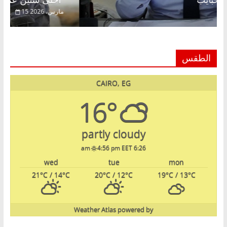
الحرية ولمة الحبايب
أحلى سنين عمره بتضيع في
22 فبراير، 2026
5
الطقس
CAIRO, EG
16°
partly cloudy
4:56 pm EET
6:26 am
wed
tue
mon
21
°C
/ 14
°C
20
°C
/ 12
°C
19
°C
/ 13
°C
Weather Atlas
powered by