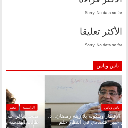
Sorry. No data so far.
الأكثر تعليقا
Sorry. No data so far.
ناس وناس
الرئيسية
مصر
ناس وناس
مقعد شاغر على الإفطار وبلكونة بلا زينة رمضان.. د.
مق
عبدالخالق فاروق خبير اقتصادي في انتظار حلم
طا