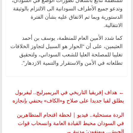
للمنظمة تتابع بانشغال تطورات الوضع في السودان،
وتدعو جميع الأطراف السودانية الى الالتزام بالوثيقة
الدستورية وبما تم الاتفاق عليه بشأن الفترة
الانتقالية.
كما شدد الأمين العام للمنظمة، يوسف بن أحمد
العثيمين، على أن “الحوار هو السبيل لتجاوز الخلافات
تغليبا للمصلحة العليا للشعب السوداني، ولتحقيق
تطلعاته في الأمن والاستقرار والتنمية الازدهار”.
←
هداف إفريقيا التاريخي في البريميرليج.. ليفربول
يطلق لقبا جديدا على صلاح و«الكاف» يحتفي بإنجازه
الردة مستحلية.. فيديو | لحظة اقتحام المتظاهرين
في السودان محيط القيادة العامة وانسحاب قوات
الجيش.. ويهتفون: مدنية
→