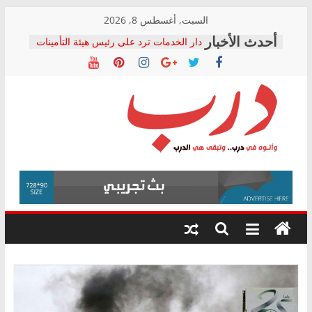
Skip
السبت, أغسطس 8, 2026
to
دار الخدمات ترد على رئيس هيئة التأمينات
content
بعد مؤتمره الصحفي: إنكار الأزمة لا ينهي
معاناة أصحاب المعاشات.. ونطالب بكشف
الشركة المنفذة
فرحات سليمان يكتب: القطاع الصحي إلى
أين؟
حزب التحالف الشعبي يطلق لجنة “الحق
درب
في الصحة” بالإسكندرية لرصد الانتهاكات
ودعم المرضى
صور .. اعتماد الرسومات النهائية للقرار
وأتوه
الوزاري لمدينة الصحفيين.. وانتهاء أعمال
في
إنشاء المبنى الإداري
درب..
المجلس القومي لحقوق الإنسان يعلن
وتبقى
متابعة قضية الدكتور محمد زهران.. ويؤكد:
هي
قرينة البراءة وضمانات المحاكمة العادلة
حق أصيل
الدرب