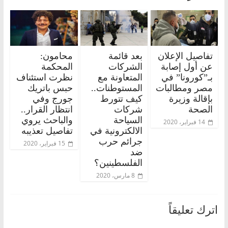
تفاصيل الإعلان
بعد قائمة
محامون:
عن أول إصابة
الشركات
المحكمة
بـ”كورونا” في
المتعاونة مع
نظرت استئناف
مصر ومطالبات
المستوطنات..
حبس باتريك
بإقالة وزيرة
كيف تتورط
جورج وفي
الصحة
شركات
انتظار القرار..
السياحة
والباحث يروي
14 فبراير، 2020
الالكترونية في
تفاصيل تعذيبه
جرائم حرب
15 فبراير، 2020
ضد
الفلسطينين؟
8 مارس، 2020
اترك تعليقاً