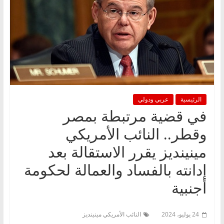
الرئيسية
عربي ودولي
في قضية مرتبطة بمصر
وقطر.. النائب الأمريكي
مينينديز يقرر الاستقالة بعد
إدانته بالفساد والعمالة لحكومة
أجنبية
24 يوليو، 2024
النائب الأمريكي مينينديز