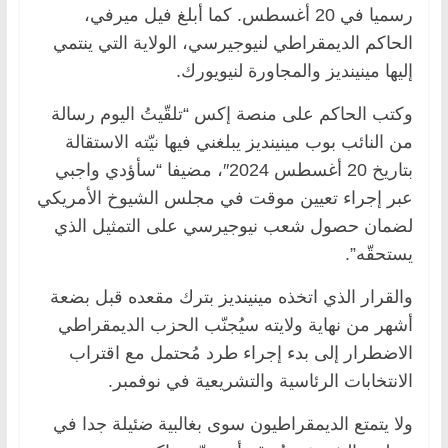
رسميا في 20 أغسطس. كما أبلغ فيل ميرفي،
الحاكم الديمقراطي لنيوجيرسي، الولاية التي ينتمي
إليها مينينديز والمجاورة لنيويورك.
وكتب الحاكم على منصة إكس “تلقّيتُ اليوم رسالة
من النائب بوب مينينديز يبلغني فيها نيّته الاستقالة
بتاريخ 20 أغسطس 2024″، مضيفا “سأؤدي واجبي
عبر إجراء تعيين موقت في مجلس الشيوخ الأمريكي
لضمان حصول شعب نيوجيرسي على التمثيل الذي
يستحقّه”.
والقرار الذي اتخذه مينينديز بترك مقعده قبل بضعة
أشهر من نهاية ولايته سيُجنّب الحزب الديمقراطي
الاضطرار إلى بدء إجراء طرد مُحتمل مع اقتراب
الانتخابات الرئاسية والتشريعية في نوفمبر.
ولا يتمتع الديمقراطيون سوى بغالبية ضئيلة جدا في