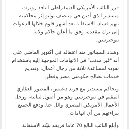
قرر النائب الأمريكي الديمقراطي النافذ روبرت
مينينديز الذي أدين في منتصف يوليو إثر محاكمته
بتهم فساد، الاستقالة بعد أشهر قاوم خلالها الدعوات
إلى ترك مقعده، وفق ما أعلن حاكم ولاية
نيوجيرسي.
وشدد السيناتور منذ اعتقاله في أكتوبر الماضي على
أنه “غير مذنب” في الاتهامات الموجهة إليه باستخدام
نفوذه لمساعدة ثلاثة من رجال أعمال، وتقديم
خدمات لصالح حكومتي مصر وقطر.
ويحاكم مينينديز مع فريد دعيبس، المطور العقاري
المقيم في نيوجيرسي وهو من أصول لبنانية، ورجل
الأعمال الأمريكي المصري وائل حنا. ودفع الجميع
ببراءتهم من أي اتهامات.
وأبلغ النائب البالغ 70 عاما فريقه بنيّته الاستقالة