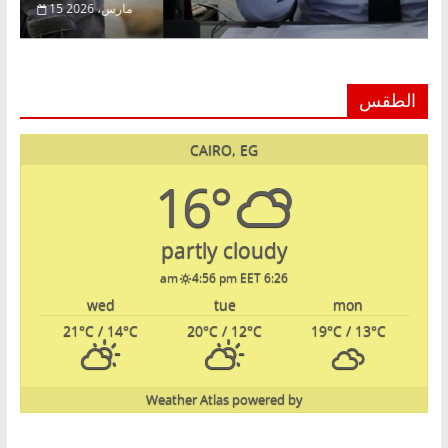
22 فبراير، 2026
الطقس
CAIRO, EG
16°
partly cloudy
4:56 pm EET
6:26 am
wed
tue
mon
21
°C
/ 14
°C
20
°C
/ 12
°C
19
°C
/ 13
°C
Weather Atlas
powered by