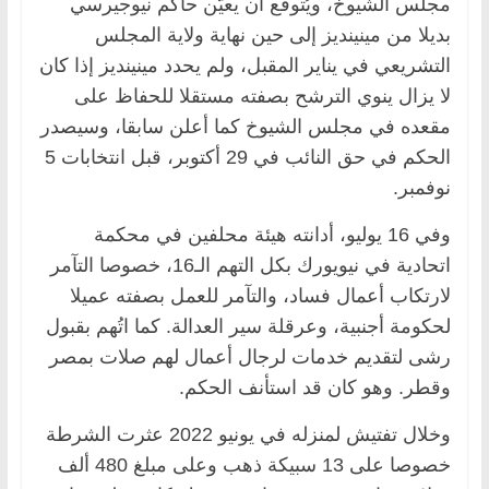
مجلس الشيوخ، ويُتوقع أن يعيّن حاكم نيوجيرسي
بديلا من مينينديز إلى حين نهاية ولاية المجلس
التشريعي في يناير المقبل، ولم يحدد مينينديز إذا كان
لا يزال ينوي الترشح بصفته مستقلا للحفاظ على
مقعده في مجلس الشيوخ كما أعلن سابقا، وسيصدر
الحكم في حق النائب في 29 أكتوبر، قبل انتخابات 5
نوفمبر.
وفي 16 يوليو، أدانته هيئة محلفين في محكمة
اتحادية في نيويورك بكل التهم الـ16، خصوصا التآمر
لارتكاب أعمال فساد، والتآمر للعمل بصفته عميلا
لحكومة أجنبية، وعرقلة سير العدالة. كما اتُهم بقبول
رشى لتقديم خدمات لرجال أعمال لهم صلات بمصر
وقطر. وهو كان قد استأنف الحكم.
وخلال تفتيش لمنزله في يونيو 2022 عثرت الشرطة
خصوصا على 13 سبيكة ذهب وعلى مبلغ 480 ألف