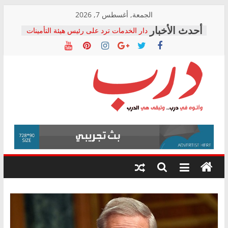
Skip
الجمعة, أغسطس 7, 2026
to
دار الخدمات ترد على رئيس هيئة التأمينات
content
بعد مؤتمره الصحفي: إنكار الأزمة لا ينهي
معاناة أصحاب المعاشات.. ونطالب بكشف
الشركة المنفذة
فرحات سليمان يكتب: القطاع الصحي إلى
أين؟
حزب التحالف الشعبي يطلق لجنة “الحق
درب
في الصحة” بالإسكندرية لرصد الانتهاكات
ودعم المرضى
صور .. اعتماد الرسومات النهائية للقرار
وأتوه
الوزاري لمدينة الصحفيين.. وانتهاء أعمال
في
إنشاء المبنى الإداري
درب..
المجلس القومي لحقوق الإنسان يعلن
وتبقى
متابعة قضية الدكتور محمد زهران.. ويؤكد:
هي
قرينة البراءة وضمانات المحاكمة العادلة
حق أصيل
الدرب