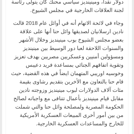
دولار نقدا، ومينينديز سياسي محنك كان يتولى رئاسة
لجنة العلاقات الخارجية في مجلس الشيوخ.
وجاء في لائحة الاتهام أنه في أوائل عام 2018 قالت
نادين ارسلانيان لصديقها وائل حنا أنها على علاقة
بعضو مجلس الشيوخ بوب مينينديز وخلال الأشهر
والسنوات اللاحقة لعبا دور الوسيط بين مينينديز
ومسؤولين أمنيين وعسكريين مصريين بهدف تعزيز
وتقوية اتفاقهم الجنائي بمساعدة فريد دعيبس
وخوسيه اوريبي المتهمان ايضاً في هذه القضية، حيث
قام حنا بالتعاون مع الأخرين بتقديم رشاوى بقيمة
مئات آلاف الدولارات لبوب مينينديز وزوجته نادين
مقابل قيام مينينديز بأعمال تتنافى مع واجباته لصالح
الحكومة المصرية ولمصلحة وائل حنا والتي شملت
من بين أمور أخرى المبيعات العسكرية الأمريكية
للخارج والمساعدات العسكرية الخارجية.