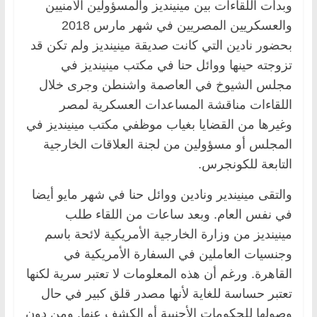
وبدأت اللقاءات بين مينينديز والمسؤولين الأمنيين
والعسكريين المصريين في شهر مارس 2018
بحضور نادين التي كانت صديقة مينينديز ولم تكن قد
تزوجته حينها ووائل حنا في مكتب مينينديز في
مجلس الشيوخ في العاصمة واشنطن وجرى خلال
اللقاءات مناقشة المساعدات العسكرية لمصر
وغيرها من القضايا بغياب موظفي مكتب مينينديز في
المجلس أو مسؤولين من لجنة العلاقات الخارجية
التابعة للكونجرس.
والتقى مينيندير ونادين ووائل حنا في شهر مايو أيضا
في نفس العام. وبعد ساعات من اللقاء طلب
مينينديز من وزارة الخارجية الأمريكية لائحة باسم
وجنسيات العاملين في السفارة الأمريكية في
القاهرة. ورغم أن هذه المعلومات لا تعتبر سرية لكنها
تعتبر حساسة للغاية لأنها مصدر قلق كبير في حال
وصولها للحكومات الأجنبية أو الكشف عنها. ومن دون