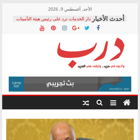
Skip
الأحد, أغسطس 9, 2026
to
دار الخدمات ترد على رئيس هيئة التأمينات
content
بعد مؤتمره الصحفي: إنكار الأزمة لا ينهي
معاناة أصحاب المعاشات.. ونطالب بكشف
الشركة المنفذة
فرحات سليمان يكتب: القطاع الصحي إلى
أين؟
حزب التحالف الشعبي يطلق لجنة “الحق
درب
في الصحة” بالإسكندرية لرصد الانتهاكات
ودعم المرضى
صور .. اعتماد الرسومات النهائية للقرار
وأتوه
الوزاري لمدينة الصحفيين.. وانتهاء أعمال
في
إنشاء المبنى الإداري
درب..
المجلس القومي لحقوق الإنسان يعلن
وتبقى
متابعة قضية الدكتور محمد زهران.. ويؤكد:
هي
قرينة البراءة وضمانات المحاكمة العادلة
حق أصيل
الدرب