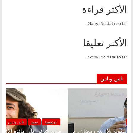
الأكثر قراءة
Sorry. No data so far.
الأكثر تعليقا
Sorry. No data so far.
ناس وناس
الرئيسية
مصر
ناس وناس
الر
مقعد شاغر على الإفطار وبلكونة بلا زينة رمضان.. د.
مقعد