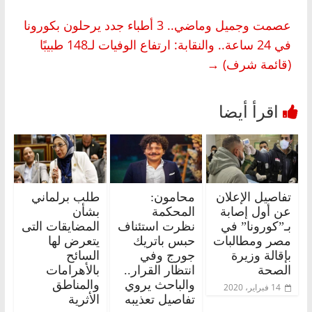
عصمت وجميل وماضي.. 3 أطباء جدد يرحلون بكورونا
في 24 ساعة.. والنقابة: ارتفاع الوفيات لـ148 طبيبًا
(قائمة شرف)
→
تفاصيل الإعلان
محامون:
طلب برلماني
عن أول إصابة
المحكمة
بشأن
بـ”كورونا” في
نظرت استئناف
المضايقات التى
مصر ومطالبات
حبس باتريك
يتعرض لها
بإقالة وزيرة
جورج وفي
السائح
الصحة
انتظار القرار..
بالأهرامات
والباحث يروي
والمناطق
14 فبراير، 2020
تفاصيل تعذيبه
الأثرية