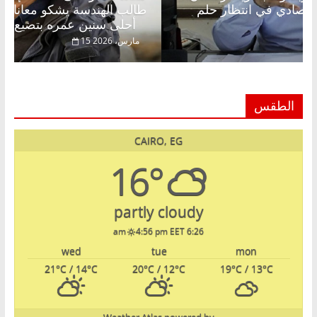
عبدالخالق فاروق خبير اقتصادي في انتظار حلم
طالب
الحرية ولمة الحبايب
أحلى سنين عمره بتضيع في السجن
22 فبراير، 2026
15 مارس
الطقس
CAIRO, EG
16°
partly cloudy
4:56 pm EET
6:26 am
wed
tue
mon
21
°C
/ 14
°C
20
°C
/ 12
°C
19
°C
/ 13
°C