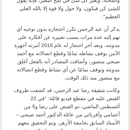
والمحنة، ويغير كل شئ في لمح البصر، فإنه يقول
للشئ كن فيكون، ولا حول ولا قوة إلا بالله العلي
العظيم”.
يذكر أن عبد الرحمن تكرر احتجازه بدون توجيه أي
تهم إليه عدة مرات بسبب تعبيره عن أفكاره على
مدونته، وبعد آخر احتجاز له عام 2016 أمرته أجهزة
الأمن بوقف نشاطه تمامًا وقطع اتصالاته مع أحمد
صبحي منصور، وأضافت المصادر أنه بالفعل أغلق
مدونته وتوقف تمامًا عن أي نشاط وقطع اتصالاته
مع منصور منذ ذلك الوقت.
وكانت شقيقة رضا عبد الرحمن، قد كشفت ظروف
القبض عليه في مقطع فيديو قائلة: “في 22
أغسطس الماضي، تم القبض على رضا و5 من
أعمامي وأقربائي من عائلة الدكتور أحمد صبحي –
الأستاذ السابق بجامعة الأزهر، وتم التحقيق معهم