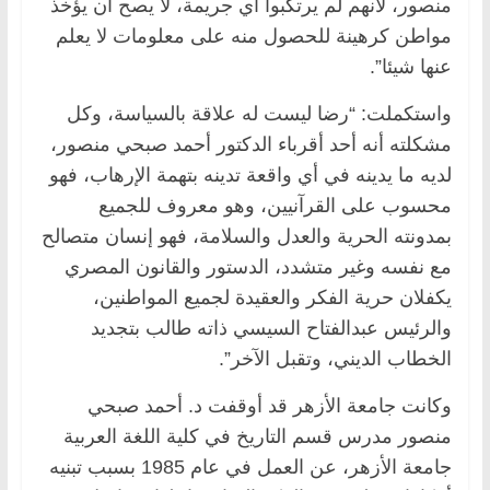
منصور، لأنهم لم يرتكبوا أي جريمة، لا يصح أن يؤخذ
مواطن كرهينة للحصول منه على معلومات لا يعلم
عنها شيئا”.
واستكملت: “رضا ليست له علاقة بالسياسة، وكل
مشكلته أنه أحد أقرباء الدكتور أحمد صبحي منصور،
لديه ما يدينه في أي واقعة تدينه بتهمة الإرهاب، فهو
محسوب على القرآنيين، وهو معروف للجميع
بمدونته الحرية والعدل والسلامة، فهو إنسان متصالح
مع نفسه وغير متشدد، الدستور والقانون المصري
يكفلان حرية الفكر والعقيدة لجميع المواطنين،
والرئيس عبدالفتاح السيسي ذاته طالب بتجديد
الخطاب الديني، وتقبل الآخر”.
وكانت جامعة الأزهر قد أوقفت د. أحمد صبحي
منصور مدرس قسم التاريخ في كلية اللغة العربية
جامعة الأزهر، عن العمل في عام 1985 بسبب تبنيه