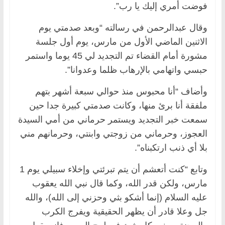
فوضت أمري إليك يا رب”.
وقال عبدالرحمن في رسالته “وبعد صدمتي يوم
الاثنين الماضي الأول من مارس، يوم أول جلسة
مشورة أمام القضاء تم التجديد لي 45 يوما واستمر
حبسي واتهامي بالإرهاب ظلما وعدوانا”.
وأضاف “أنا محبوس منذ حوالي سبعة أشهر بتهم
ملفقة أنا برئ منها، وكانت صدمتي كبيرة جدا حين
سمعت خبر التجديد ويستمر حرماني من أمي السيدة
العجوز، وحرماني من زوجتي وابنتي، وحرمانهم مني
بلا أي ذنب ارتكبناه”.
وتابع “كنت أتعشم أن يتم تبرئتي وإخلاء سبيلي يوم 1
مارس، ولكن قدر الله، وكما قال نبي الله يعقوب
عليه السلام (إنما أشكو بثي وحزني إلى الله)، والله
جل وعلا قادر أن يظهر الحقيقية ويفرج الكرب