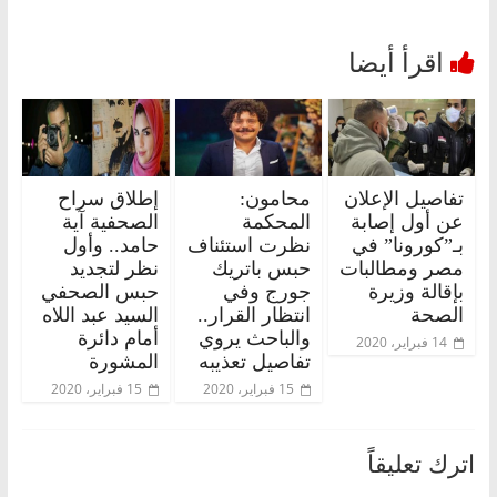
تفاصيل الإعلان
محامون:
إطلاق سراح
عن أول إصابة
المحكمة
الصحفية آية
بـ”كورونا” في
نظرت استئناف
حامد.. وأول
مصر ومطالبات
حبس باتريك
نظر لتجديد
بإقالة وزيرة
جورج وفي
حبس الصحفي
الصحة
انتظار القرار..
السيد عبد اللاه
والباحث يروي
أمام دائرة
14 فبراير، 2020
تفاصيل تعذيبه
المشورة
15 فبراير، 2020
15 فبراير، 2020
اترك تعليقاً