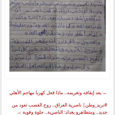
←
بعد إيقافه وتغريمه.. ماذا فعل كهربا مهاجم الأهلي
#نريد_وطن| ناصرية العراق.. روح الغضب تعود من
جديد.. ومتظاهرو بغداد: الناصرية.. حلوة وقوية
→