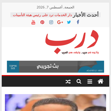
Skip
الجمعة, أغسطس 7, 2026
to
دار الخدمات ترد على رئيس هيئة التأمينات
content
بعد مؤتمره الصحفي: إنكار الأزمة لا ينهي
معاناة أصحاب المعاشات.. ونطالب بكشف
الشركة المنفذة
فرحات سليمان يكتب: القطاع الصحي إلى
أين؟
حزب التحالف الشعبي يطلق لجنة “الحق
درب
في الصحة” بالإسكندرية لرصد الانتهاكات
ودعم المرضى
صور .. اعتماد الرسومات النهائية للقرار
وأتوه
الوزاري لمدينة الصحفيين.. وانتهاء أعمال
في
إنشاء المبنى الإداري
درب..
المجلس القومي لحقوق الإنسان يعلن
وتبقى
متابعة قضية الدكتور محمد زهران.. ويؤكد:
هي
قرينة البراءة وضمانات المحاكمة العادلة
حق أصيل
الدرب