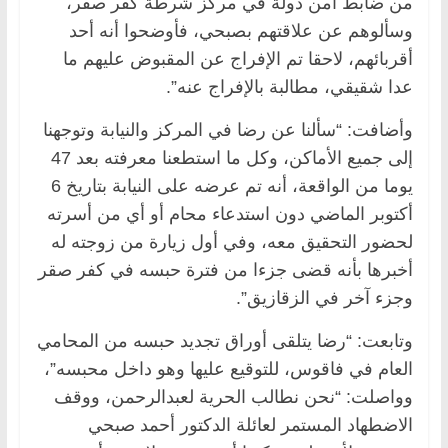
من ضابط أمن دولة في مركز شرطة كفر صقر،
وسألوهم عن علاقتهم بصبحي، فأوضحوا أنه أحد
أقربائهم، لاحقا تم الإفراج عن المقبوض عليهم ما
عدا شقيقي، مطالبة بالإفراج عنه”.
وأضافت: “سألنا عن رضا في المركز والنيابة وتوجهنا
إلى جميع الأماكن، وكل ما استطعنا معرفته بعد 47
يوما من الواقعة، أنه تم عرضه على النيابة بتاريخ 6
أكتوبر الماضي دون استدعاء محام أو أي من أسرته
لحضور التحقيق معه، وفي أول زيارة من زوجته له
أخبرها بأنه قضى جزءا من فترة حبسه في كفر صقر
وجزء آخر في الزقازيق”.
وتابعت: “رضا يتلقى أوراق تجديد حبسه من المحامي
العام في فاقوس، للتوقيع عليها وهو داخل محبسه”،
وواصلت: “نحن نطالب الحرية لعبدالرحمن، ووقف
الاضطهاد المستمر لعائلة الدكتور أحمد صبحي