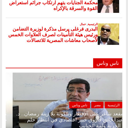
ناس وناس
الرئيسية
مصر
ناس وناس
مقعد شاغر على الإفطار وبلكونة بلا زينة رمضان.. د.
عبدالخالق فاروق خبير اقتصادي في انتظار حلم
الحرية ولمة الحبايب