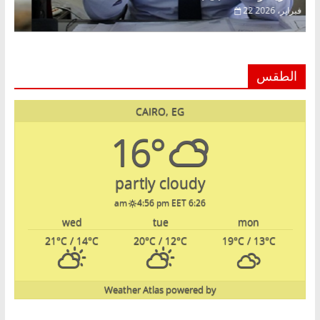
22 فبراير، 2026
الطقس
CAIRO, EG
16°
partly cloudy
4:56 pm EET
6:26 am
wed
tue
mon
21
°C
/ 14
°C
20
°C
/ 12
°C
19
°C
/ 13
°C
Weather Atlas
powered by