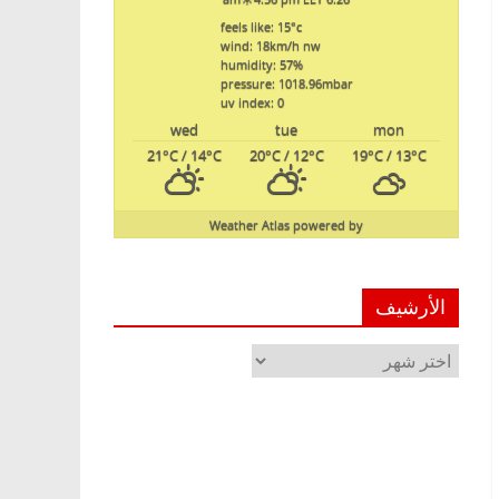
feels like: 15
°c
wind: 18
km/h
nw
humidity: 57
%
pressure: 1018.96
mbar
uv index: 0
wed
tue
mon
21
°C
/ 14
°C
20
°C
/ 12
°C
19
°C
/ 13
°C
Weather Atlas
powered by
الأرشيف
الأرشيف