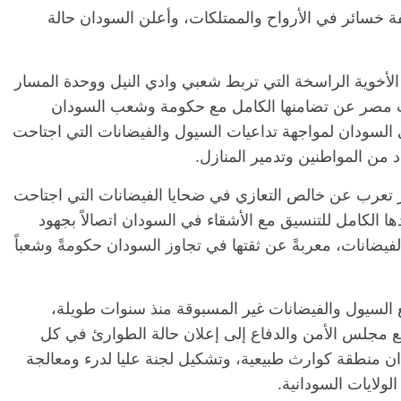
 خسائر في الأرواح والممتلكات، وأعلن السودان حالة
الرئيسية
مصر
ناس وناس
ط الأخوية الراسخة التي تربط شعبي وادي النيل ووحدة المسار
ناس وناس
مقعد شاغر على مائدة الإفطار.. يحي
ت مصر عن تضامنها الكامل مع حكومة وشعب السودان
 د. نور فرحات فقيه
حسين عبدالهادي فارس مقاومة
ي السودان لمواجهة تداعيات السيول والفيضانات التي اجتاحت
ضايا الوطن وانحاز
الخصخصة الذي دافع عن المال العام
(بروفايل)
د من المواطنين وتدمير المنازل.
21 فبراير، 2026
 تعرب عن خالص التعازي في ضحايا الفيضانات التي اجتاحت
 الكامل للتنسيق مع الأشقاء في السودان اتصالاً بجهود
 الفيضانات، معربةً عن ثقتها في تجاوز السودان حكومةً وشعباً
 السيول والفيضانات غير المسبوقة منذ سنوات طويلة،
 مجلس الأمن والدفاع إلى إعلان حالة الطوارئ في كل
 اعتبار السودان منطقة كوارث طبيعية، وتشكيل لجنة عليا لدرء ومعالجة
لولايات السودانية.