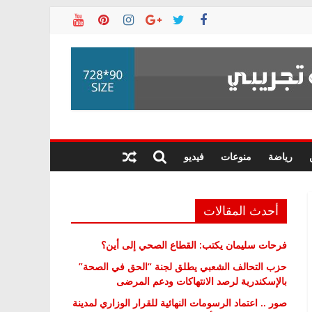
رياضة
منوعات
فيديو
أحدث المقالات
فرحات سليمان يكتب: القطاع الصحي إلى أين؟
حزب التحالف الشعبي يطلق لجنة “الحق في الصحة”
بالإسكندرية لرصد الانتهاكات ودعم المرضى
صور .. اعتماد الرسومات النهائية للقرار الوزاري لمدينة