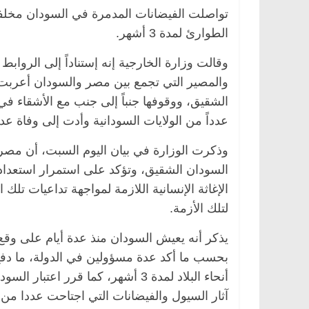
تواصلت الفيضانات المدمرة في السودان مخلفة
الطوارئ لمدة 3 أشهر.
وقالت وزارة الخارجية إنه إستناداً إلى الرواب
الرئيسية
مصر
ناس وناس
الرئيسية
مصر
والمصير التي تجمع بين مصر والسودان أعرب
د. عبدالخالق فاروق.. خبير اقتصادي
في ذكرى رحيله..
الشقيق، ووقوفها جنباً إلى جنب مع الأشقاء ف
يحتفل بذكرى ميلاده وحيداً على أبواب
قانوني دافع عن ق
السبعين (بروفايل)
للحرية (بروفايل)
عدداً من الولايات السودانية وأدت إلى وفاة عد
26 يناير، 2026
26 يناير، 2026
وذكرت الوزارة في بيان اليوم السبت، أن مصر
السودان الشقيق، وتؤكد على استمرار استعدادها
الإغاثة الإنسانية اللازمة لمواجهة تداعيات تلك
لتلك الأزمة.
يذكر أنه يعيش السودان منذ عدة أيام على وقع
بحسب ما أكد عدة مسؤولين في الدولة، ما دفع
أنحاء البلاد لمدة 3 أشهر، كما قرر
آثار السيول والفيضانات التي اجتاحت عددا من ا