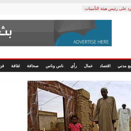
د على رئيس هيئة التأمينات
حفي: إنكار الأزمة لا ينهي
 المعاشات.. ونطالب بكشف
ة
 يكتب: القطاع الصحي إلى
الشعبي يطلق لجنة “الحق
إسكندرية لرصد الانتهاكات
الرسومات النهائية للقرار
ع مدني
اقتصاد
عمال
رأي
ناس وناس
صحافة
ثقافة
فن
 الصحفيين.. وانتهاء أعمال
لإداري
 لحقوق الإنسان يعلن
دكتور محمد زهران.. ويؤكد:
وضمانات المحاكمة العادلة