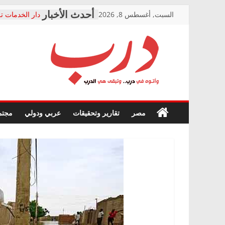
Skip
السبت, أغسطس 8, 2026
دار الخدمات تر
to
بعد مؤتمره الص
معاناة أصحاب
content
الشركة المنفذ
فرحات سليمان
درب
أين؟
حزب التحالف 
في الصحة” بال
وأتوه
ودعم المرضى
صور .. اعتماد 
في
مصر
تقارير وتحقيقات
عربي ودولي
مجتم
الوزاري لمدينة
درب..
إنشاء المبنى ا
وتبقى
المجلس القومي
هي
متابعة قضية ال
الدرب
قرينة البراءة 
حق أصيل