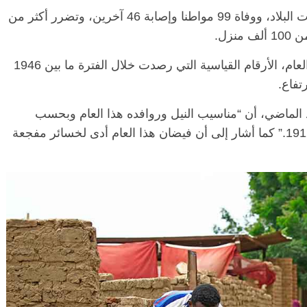
وأسفرت الفيضانات عن تأثر 16 ولاية من ولايات البلاد، ووفاة 99 مواطنا وإصابة 46 آخرين، وتضرر أكثر من
زل.
كما تجاوزت معدلات الفيضانات والأمطار لهذا العام، الأرقام القياسية التي رصدت خلال الفترة ما بين 1946
د الماضي، أن “مناسيب النيل وروافده هذا العام وبحسب
وزارة الري والموارد المائية غير مسبوقة منذ 1912.” كما أشار إلى أن فيضان هذا العام أدى لخسائر مفجعة