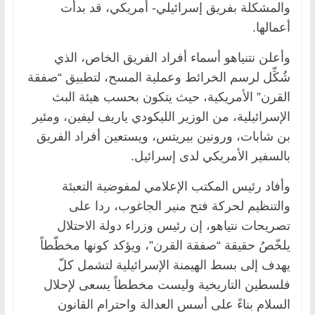
والمشكلة بفريق إسرائيلي- أمريكي، قد بدأت
أعمالها.
وأعلن نتنياهو أسماء أفراد الفريق الخاص، الذي
شُكِّل لرسم الخرائط وعملية المسح، لتطبيق “صفقة
القرن” الأمريكية، حيث يتكون بحسب هيئة البث
الإسرائيلية، من الوزير الليكودي ياريف ليفين، ومئير
بن شابات، ورونين بيريتس، ويستعين أفراد الفريق
بالسفير الأمريكي لدى إسرائيل.
وأفاد رئيس المكتب الإعلامي لمفوضية التعبئة
والتنظيم لحركة فتح منير الجاغوب، ردا على
تصريحات نتياهو، إن رئيس وزراء دولة الاحتلال
يلخّصُ حقيقة “صفقة القرن”، ويؤكد كونها مخطّطاً
يهدف إلى بسط الهيمنة الإسرائيلية لتشمل كلّ
فلسطين التاريخية وليست مخططاً يسعى لإحلال
السلام بناءً على أسس العدالة واحترام القانون