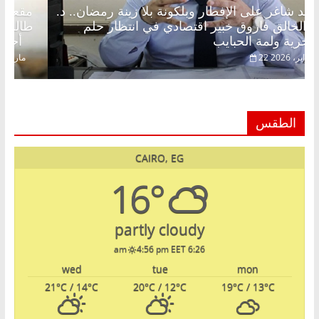
مقعد شاغر على الإفطار وبلكونة بلا زينة رمضان.. د.
عبدالخالق فاروق خبير اقتصادي في انتظار حلم
الحرية ولمة الحبايب
22 فبراير، 2026
الطقس
CAIRO, EG
16°
partly cloudy
4:56 pm EET
6:26 am
wed
tue
mon
21
°C
/ 14
°C
20
°C
/ 12
°C
19
°C
/ 13
°C