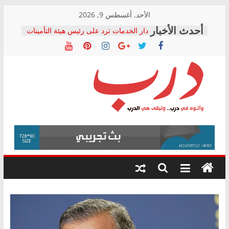
Skip
الأحد, أغسطس 9, 2026
to
دار الخدمات ترد على رئيس هيئة التأمينات
content
بعد مؤتمره الصحفي: إنكار الأزمة لا ينهي
معاناة أصحاب المعاشات.. ونطالب بكشف
الشركة المنفذة
فرحات سليمان يكتب: القطاع الصحي إلى
أين؟
حزب التحالف الشعبي يطلق لجنة “الحق
درب
في الصحة” بالإسكندرية لرصد الانتهاكات
ودعم المرضى
صور .. اعتماد الرسومات النهائية للقرار
وأتوه
الوزاري لمدينة الصحفيين.. وانتهاء أعمال
في
إنشاء المبنى الإداري
درب..
المجلس القومي لحقوق الإنسان يعلن
وتبقى
متابعة قضية الدكتور محمد زهران.. ويؤكد:
هي
قرينة البراءة وضمانات المحاكمة العادلة
حق أصيل
الدرب