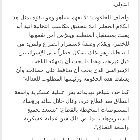
الدولي.
وأضاف الجاغوب: “لا يفهم نتنياهو وهو يتفوّه بمثل هذا
الكلام الخطير آملا بتحقيق مكاسب انتخابية آنية أنه
يعبث بمستقبل المنطقة ويعرّض أمن شعوبها
للخطر، ويقدّم وصفةً لاستمرار الصراع ولمزيد من
الضحايا، وهو بذلك يشكل خطراً على الإسرائيليين
قبل غيرهم، وهذا ما يجب أن يتفهمّه الناخب
الإسرائيلي الذي يجب أن يحافظ على مصالحه وأن
يسقط هذه الحكومة ورئيسها المطلوب للعدالة”.
كما جدد نتنياهو تهديداته بش عملية عسكرية واسعة
النطاق ضد قطاع غزة، وقال خلال لقائه برؤساء
المستوطنات المحيطة بالقطاع: “نستعد لجميع
السيناريوهات، بما في ذلك شن عملية عسكرية
واسعة النطاق”.