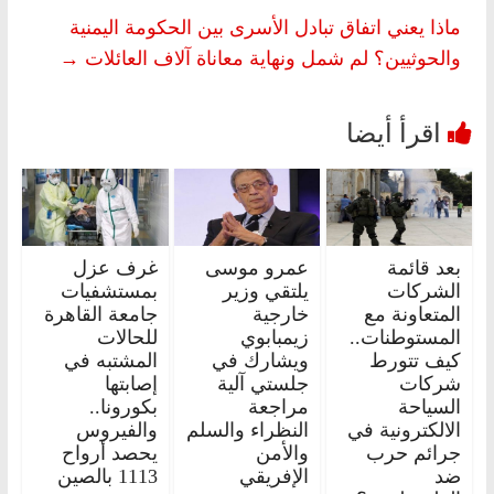
ماذا يعني اتفاق تبادل الأسرى بين الحكومة اليمنية
والحوثيين؟ لم شمل ونهاية معاناة آلاف العائلات
→
بعد قائمة
عمرو موسى
غرف عزل
الشركات
يلتقي وزير
بمستشفيات
المتعاونة مع
خارجية
جامعة القاهرة
المستوطنات..
زيمبابوي
للحالات
كيف تتورط
ويشارك في
المشتبه في
شركات
جلستي آلية
إصابتها
السياحة
مراجعة
بكورونا..
الالكترونية في
النظراء والسلم
والفيروس
جرائم حرب
والأمن
يحصد أرواح
ضد
الإفريقي
1113 بالصين