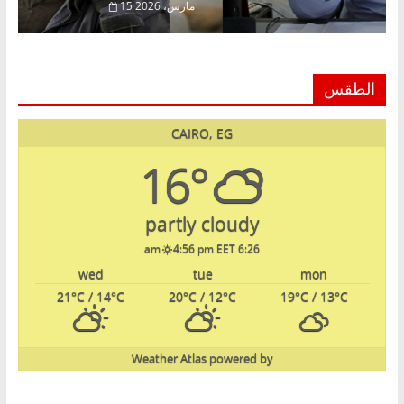
22 فبراير، 2026
15 مارس، 2026
الطقس
CAIRO, EG
16°
partly cloudy
4:56 pm EET
6:26 am
wed
tue
mon
21
°C
/ 14
°C
20
°C
/ 12
°C
19
°C
/ 13
°C
Weather Atlas
powered by