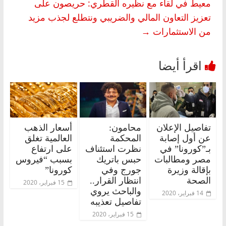
معيط في لقاء مع نظيره القطري: حريصون على
تعزيز التعاون المالي والضريبي ونتطلع لجذب مزيد
من الاستثمارات
→
تفاصيل الإعلان
محامون:
أسعار الذهب
عن أول إصابة
المحكمة
العالمية تغلق
بـ”كورونا” في
نظرت استئناف
على ارتفاع
مصر ومطالبات
حبس باتريك
بسبب “فيروس
بإقالة وزيرة
جورج وفي
كورونا”
الصحة
انتظار القرار..
15 فبراير، 2020
والباحث يروي
14 فبراير، 2020
تفاصيل تعذيبه
15 فبراير، 2020