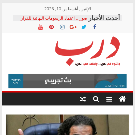
Skip
الإثنين, أغسطس 10, 2026
to
صور .. اعتماد الرسومات النهائية للقرار
content
الوزاري لمدينة الصحفيين.. وانتهاء أعمال
إنشاء المبنى الإداري
النائبة مها عبد الناصر تعلن تقدمها بقانون
حرية تداول المعلومات للبرلمان خلال
الأسبوع الأخير لدور الانعقاد
نقيب الصحفيين يخاطب الوزراء
درب
والمحافظين ويتقدم بـ 10 بلاغات للنائب
العام ضد مؤسسات تستغل المتدربين
فرحات سليمان يكتب: القطاع الصحي إلى
وأتوه
أين؟
في
حزب التحالف الشعبي يطلق لجنة “الحق
درب..
في الصحة” بالإسكندرية لرصد الانتهاكات
وتبقى
ودعم المرضى
هي
الدرب