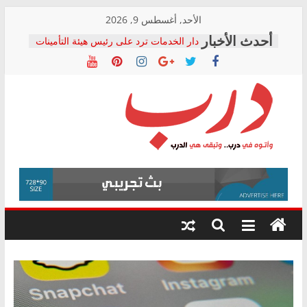
Skip
الأحد, أغسطس 9, 2026
to
دار الخدمات ترد على رئيس هيئة التأمينات
content
بعد مؤتمره الصحفي: إنكار الأزمة لا ينهي
معاناة أصحاب المعاشات.. ونطالب بكشف
الشركة المنفذة
فرحات سليمان يكتب: القطاع الصحي إلى
أين؟
حزب التحالف الشعبي يطلق لجنة “الحق
درب
في الصحة” بالإسكندرية لرصد الانتهاكات
ودعم المرضى
صور .. اعتماد الرسومات النهائية للقرار
وأتوه
الوزاري لمدينة الصحفيين.. وانتهاء أعمال
في
إنشاء المبنى الإداري
درب..
المجلس القومي لحقوق الإنسان يعلن
وتبقى
متابعة قضية الدكتور محمد زهران.. ويؤكد:
هي
قرينة البراءة وضمانات المحاكمة العادلة
حق أصيل
الدرب