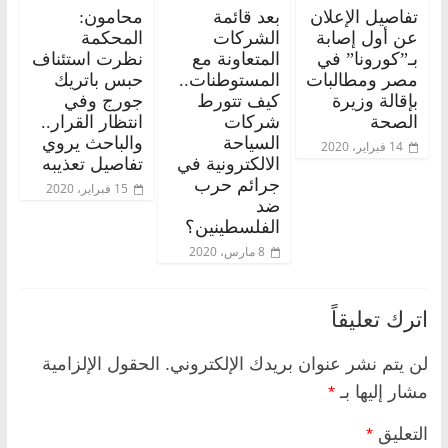
تفاصيل الإعلان
بعد قائمة
محامون:
عن أول إصابة
الشركات
المحكمة
بـ”كورونا” في
المتعاونة مع
نظرت استئناف
مصر ومطالبات
المستوطنات..
حبس باتريك
بإقالة وزيرة
كيف تتورط
جورج وفي
الصحة
شركات
انتظار القرار..
السياحة
والباحث يروي
14 فبراير، 2020
الالكترونية في
تفاصيل تعذيبه
جرائم حرب
15 فبراير، 2020
ضد
الفلسطينين؟
8 مارس، 2020
اترك تعليقاً
لن يتم نشر عنوان بريدك الإلكتروني.
الحقول الإلزامية
مشار إليها بـ
*
التعليق
*