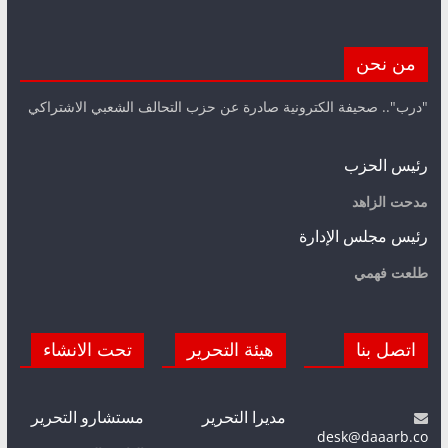
من نحن
"درب".. صحيفة الكترونية صادرة عن حزب التحالف الشعبي الاشتراكي
رئيس الحزب
مدحت الزاهد
رئيس مجلس الإدارة
طلعت فهمي
اتصل بنا
هيئة التحرير
تحت الانشاء
مديرا التحرير
مستشارو التحرير
desk@daaarb.co