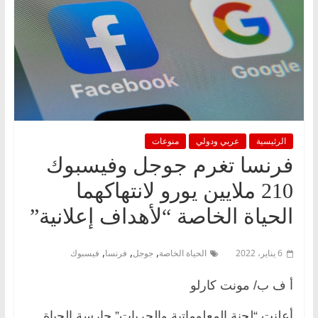
الرئيسية
عربي ودولي
منوعات
فرنسا تغرم جوجل وفيسبوك
210 ملايين يورو لانتهاكهما
الحياة الخاصة “لأهداف إعلانية”
,
,
,
6 يناير، 2022
الحياة الخاصة
جوجل
فرنسا
فيسبوك
أ ف ب/ مونت كارلو
أعلنت “لجنة المعلوماتية والحريات” حارسة الحياة