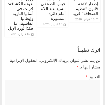
إصدار لائحة
حبس الصحفي
بعودة الكشافة:
قانون “تنظيم
السيد عبد اللاه
جُربت في
الصحافة” قريبا
أمام دائرة
ألمانيا النازية
المشورة
وإيطاليا
16 فبراير، 2020
الفاشية.. ما
15 فبراير، 2020
هكذا تُورد الإبل
16 فبراير، 2020
اترك تعليقاً
لن يتم نشر عنوان بريدك الإلكتروني.
الحقول الإلزامية
مشار إليها بـ
*
التعليق
*