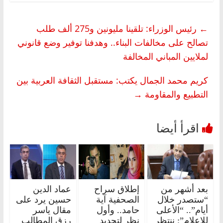
←
رئيس الوزراء: تلقينا مليونين و275 ألف طلب
تصالح على مخالفات البناء.. وهدفنا توفير وضع قانوني
لملايين المباني المخالفة
كريم محمد الجمال يكتب: مستقبل الثقافة العربية بين
التطبيع والمقاومة
→
بعد أشهر من
إطلاق سراح
عماد الدين
“ستصدر خلال
الصحفية آية
حسين يرد على
أيام”.. “الأعلى
حامد.. وأول
مقال ياسر
للإعلام”: ننتظر
نظر لتجديد
رزق المطالب