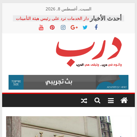
Skip
السبت, أغسطس 8, 2026
to
دار الخدمات ترد على رئيس هيئة التأمينات
content
بعد مؤتمره الصحفي: إنكار الأزمة لا ينهي
معاناة أصحاب المعاشات.. ونطالب بكشف
الشركة المنفذة
فرحات سليمان يكتب: القطاع الصحي إلى
أين؟
حزب التحالف الشعبي يطلق لجنة “الحق
درب
في الصحة” بالإسكندرية لرصد الانتهاكات
ودعم المرضى
صور .. اعتماد الرسومات النهائية للقرار
وأتوه
الوزاري لمدينة الصحفيين.. وانتهاء أعمال
في
إنشاء المبنى الإداري
درب..
المجلس القومي لحقوق الإنسان يعلن
وتبقى
متابعة قضية الدكتور محمد زهران.. ويؤكد:
هي
قرينة البراءة وضمانات المحاكمة العادلة
حق أصيل
الدرب