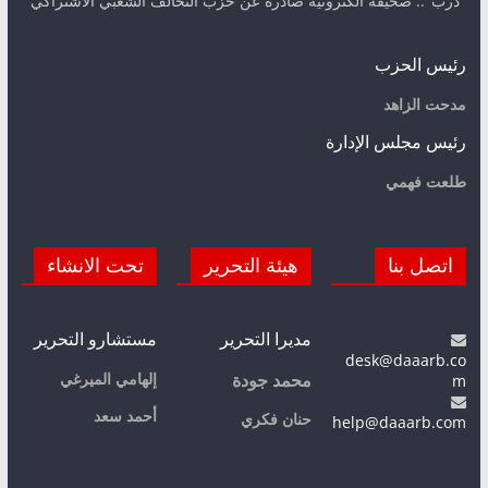
"درب".. صحيفة الكترونية صادرة عن حزب التحالف الشعبي الاشتراكي
رئيس الحزب
مدحت الزاهد
رئيس مجلس الإدارة
طلعت فهمي
اتصل بنا
هيئة التحرير
تحت الانشاء
مديرا التحرير
مستشارو التحرير
desk@daaarb.co
m
إلهامي الميرغي
محمد جودة
أحمد سعد
حنان فكري
help@daaarb.com