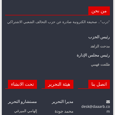
من نحن
"درب".. صحيفة الكترونية صادرة عن حزب التحالف الشعبي الاشتراكي
رئيس الحزب
مدحت الزاهد
رئيس مجلس الإدارة
طلعت فهمي
اتصل بنا
هيئة التحرير
تحت الانشاء
مديرا التحرير
مستشارو التحرير
desk@daaarb.co
m
إلهامي الميرغي
محمد جودة