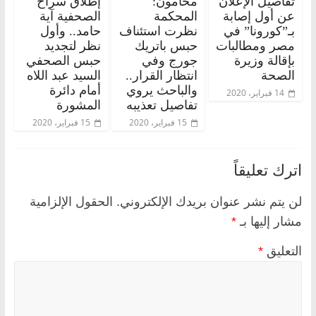
تفاصيل الإعلان
محامون:
إطلاق سراح
عن أول إصابة
المحكمة
الصحفية آية
بـ”كورونا” في
نظرت استئناف
حامد.. وأول
مصر ومطالبات
حبس باتريك
نظر لتجديد
بإقالة وزيرة
جورج وفي
حبس الصحفي
الصحة
انتظار القرار..
السيد عبد اللاه
والباحث يروي
أمام دائرة
14 فبراير، 2020
تفاصيل تعذيبه
المشورة
15 فبراير، 2020
15 فبراير، 2020
اترك تعليقاً
لن يتم نشر عنوان بريدك الإلكتروني.
الحقول الإلزامية
مشار إليها بـ
*
التعليق
*