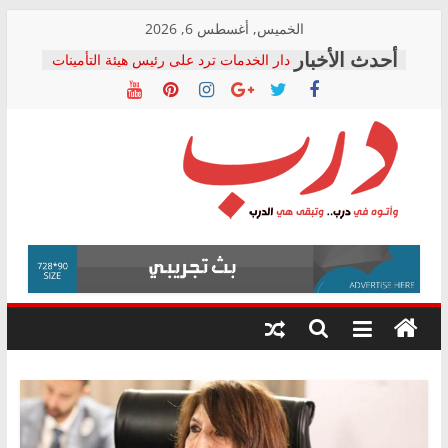
Skip
الخميس, أغسطس 6, 2026
to
دار الخدمات ترد على رئيس هيئة التأمينات
content
بعد مؤتمره الصحفي: إنكار الأزمة لا ينهي
معاناة أصحاب المعاشات.. ونطالب بكشف
الشركة المنفذة
فرحات سليمان يكتب: القطاع الصحي إلى
أين؟
حزب التحالف الشعبي يطلق لجنة “الحق
درب
في الصحة” بالإسكندرية لرصد الانتهاكات
ودعم المرضى
صور .. اعتماد الرسومات النهائية للقرار
وأتوه
الوزاري لمدينة الصحفيين.. وانتهاء أعمال
في
إنشاء المبنى الإداري
درب..
المجلس القومي لحقوق الإنسان يعلن
وتبقى
متابعة قضية الدكتور محمد زهران.. ويؤكد:
هي
قرينة البراءة وضمانات المحاكمة العادلة
حق أصيل
الدرب