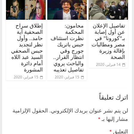
تفاصيل الإعلان
محامون:
إطلاق سراح
عن أول إصابة
المحكمة
الصحفية آية
بـ”كورونا” في
نظرت استئناف
حامد.. وأول
مصر ومطالبات
حبس باتريك
نظر لتجديد
بإقالة وزيرة
جورج وفي
حبس الصحفي
الصحة
انتظار القرار..
السيد عبد اللاه
والباحث يروي
أمام دائرة
14 فبراير، 2020
تفاصيل تعذيبه
المشورة
15 فبراير، 2020
15 فبراير، 2020
اترك تعليقاً
لن يتم نشر عنوان بريدك الإلكتروني.
الحقول الإلزامية
مشار إليها بـ
*
التعليق
*