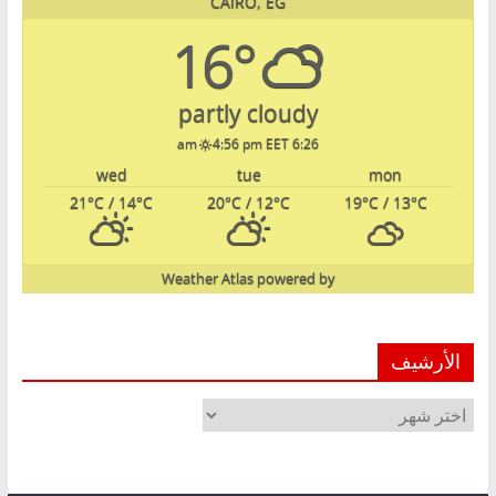
CAIRO, EG
16°
partly cloudy
4:56 pm EET
6:26 am
wed
tue
mon
21
°C
/ 14
°C
20
°C
/ 12
°C
19
°C
/ 13
°C
Weather Atlas
powered by
الأرشيف
الأرشيف