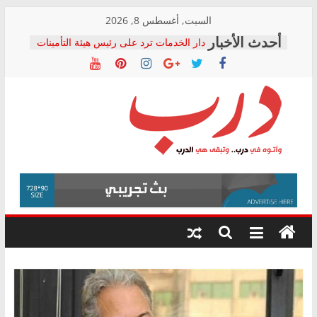
Skip
السبت, أغسطس 8, 2026
to
دار الخدمات ترد على رئيس هيئة التأمينات
content
بعد مؤتمره الصحفي: إنكار الأزمة لا ينهي
معاناة أصحاب المعاشات.. ونطالب بكشف
الشركة المنفذة
فرحات سليمان يكتب: القطاع الصحي إلى
أين؟
حزب التحالف الشعبي يطلق لجنة “الحق
درب
في الصحة” بالإسكندرية لرصد الانتهاكات
ودعم المرضى
صور .. اعتماد الرسومات النهائية للقرار
وأتوه
الوزاري لمدينة الصحفيين.. وانتهاء أعمال
في
إنشاء المبنى الإداري
درب..
المجلس القومي لحقوق الإنسان يعلن
وتبقى
متابعة قضية الدكتور محمد زهران.. ويؤكد:
هي
قرينة البراءة وضمانات المحاكمة العادلة
حق أصيل
الدرب