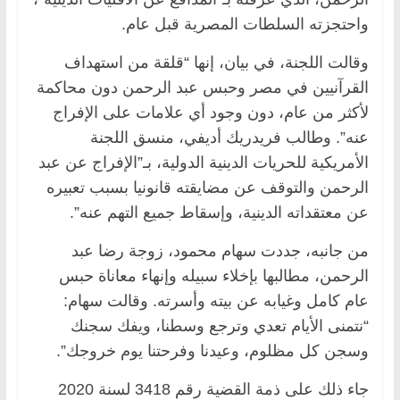
واحتجزته السلطات المصرية قبل عام.
وقالت اللجنة، في بيان، إنها “قلقة من استهداف
القرآنيين في مصر وحبس عبد الرحمن دون محاكمة
لأكثر من عام، دون وجود أي علامات على الإفراج
عنه”. وطالب فريدريك أديفي، منسق اللجنة
الأمريكية للحريات الدينية الدولية، بـ”الإفراج عن عبد
الرحمن والتوقف عن مضايقته قانونيا بسبب تعبيره
عن معتقداته الدينية، وإسقاط جميع التهم عنه”.
من جانبه، جددت سهام محمود، زوجة رضا عبد
الرحمن، مطالبها بإخلاء سبيله وإنهاء معاناة حبس
عام كامل وغيابه عن بيته وأسرته. وقالت سهام:
“نتمنى الأيام تعدي وترجع وسطنا، ويفك سجنك
وسجن كل مظلوم، وعيدنا وفرحتنا يوم خروجك”.
جاء ذلك على ذمة القضية رقم 3418 لسنة 2020