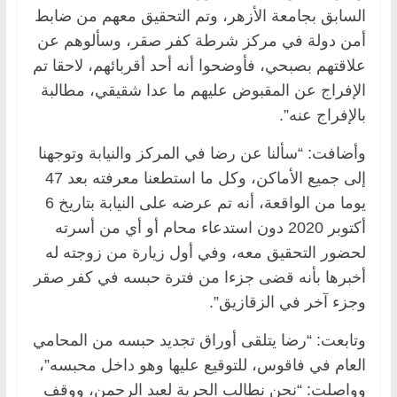
السابق بجامعة الأزهر، وتم التحقيق معهم من ضابط
أمن دولة في مركز شرطة كفر صقر، وسألوهم عن
علاقتهم بصبحي، فأوضحوا أنه أحد أقربائهم، لاحقا تم
الإفراج عن المقبوض عليهم ما عدا شقيقي، مطالبة
بالإفراج عنه”.
وأضافت: “سألنا عن رضا في المركز والنيابة وتوجهنا
إلى جميع الأماكن، وكل ما استطعنا معرفته بعد 47
يوما من الواقعة، أنه تم عرضه على النيابة بتاريخ 6
أكتوبر 2020 دون استدعاء محام أو أي من أسرته
لحضور التحقيق معه، وفي أول زيارة من زوجته له
أخبرها بأنه قضى جزءا من فترة حبسه في كفر صقر
وجزء آخر في الزقازيق”.
وتابعت: “رضا يتلقى أوراق تجديد حبسه من المحامي
العام في فاقوس، للتوقيع عليها وهو داخل محبسه”،
وواصلت: “نحن نطالب الحرية لعبد الرحمن، ووقف