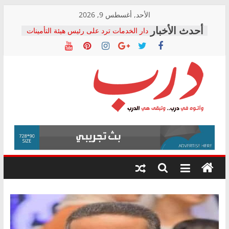
Skip
الأحد, أغسطس 9, 2026
to
دار الخدمات ترد على رئيس هيئة التأمينات
content
بعد مؤتمره الصحفي: إنكار الأزمة لا ينهي
معاناة أصحاب المعاشات.. ونطالب بكشف
الشركة المنفذة
فرحات سليمان يكتب: القطاع الصحي إلى
أين؟
حزب التحالف الشعبي يطلق لجنة “الحق
درب
في الصحة” بالإسكندرية لرصد الانتهاكات
ودعم المرضى
صور .. اعتماد الرسومات النهائية للقرار
وأتوه
الوزاري لمدينة الصحفيين.. وانتهاء أعمال
في
إنشاء المبنى الإداري
درب..
المجلس القومي لحقوق الإنسان يعلن
وتبقى
متابعة قضية الدكتور محمد زهران.. ويؤكد:
هي
قرينة البراءة وضمانات المحاكمة العادلة
حق أصيل
الدرب