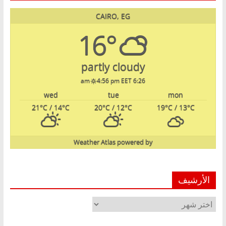
CAIRO, EG
16°
partly cloudy
4:56 pm EET
6:26 am
wed
tue
mon
21
°C
/ 14
°C
20
°C
/ 12
°C
19
°C
/ 13
°C
Weather Atlas
powered by
الأرشيف
الأرشيف