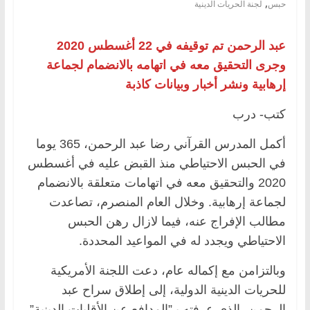
,
حبس
لجنة الحريات الدينية
عبد الرحمن تم توقيفه في 22 أغسطس 2020
وجرى التحقيق معه في اتهامه بالانضمام لجماعة
إرهابية ونشر أخبار وبيانات كاذبة
كتب- درب
أكمل المدرس القرآني رضا عبد الرحمن، 365 يوما
في الحبس الاحتياطي منذ القبض عليه في أغسطس
2020 والتحقيق معه في اتهامات متعلقة بالانضمام
لجماعة إرهابية. وخلال العام المنصرم، تصاعدت
مطالب الإفراج عنه، فيما لازال رهن الحبس
الاحتياطي ويجدد له في المواعيد المحددة.
وبالتزامن مع إكماله عام، دعت اللجنة الأمريكية
للحريات الدينية الدولية، إلى إطلاق سراح عبد
الرحمن، الذي عرفته بـ”المدافع عن الأقليات الدينية”،