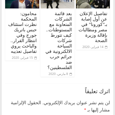
تفاصيل الإعلان
بعد قائمة
محامون:
عن أول إصابة
الشركات
المحكمة
بـ”كورونا” في
المتعاونة مع
نظرت استئناف
مصر ومطالبات
المستوطنات..
حبس باتريك
بإقالة وزيرة
كيف تتورط
جورج وفي
الصحة
شركات
انتظار القرار..
السياحة
والباحث يروي
14 فبراير، 2020
الالكترونية في
تفاصيل تعذيبه
جرائم حرب
15 فبراير، 2020
ضد
الفلسطينين؟
8 مارس، 2020
اترك تعليقاً
لن يتم نشر عنوان بريدك الإلكتروني.
الحقول الإلزامية
مشار إليها بـ
*