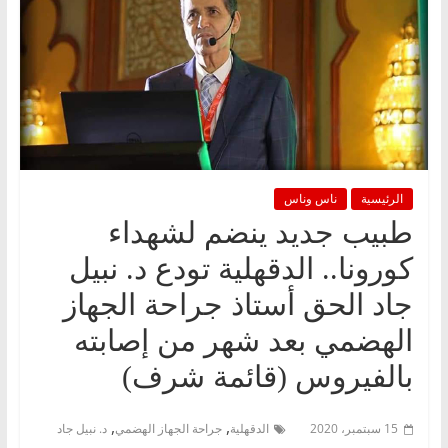
الرئيسية
ناس وناس
طبيب جديد ينضم لشهداء
كورونا.. الدقهلية تودع د. نبيل
جاد الحق أستاذ جراحة الجهاز
الهضمي بعد شهر من إصابته
بالفيروس (قائمة شرف)
,
,
15 سبتمبر، 2020
الدقهلية
جراحة الجهاز الهضمي
د. نبيل جاد