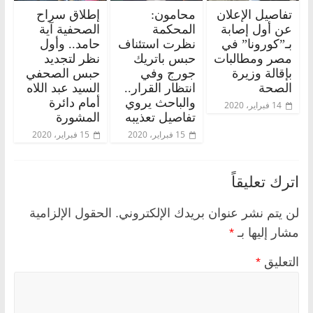
تفاصيل الإعلان
محامون:
إطلاق سراح
عن أول إصابة
المحكمة
الصحفية آية
بـ”كورونا” في
نظرت استئناف
حامد.. وأول
مصر ومطالبات
حبس باتريك
نظر لتجديد
بإقالة وزيرة
جورج وفي
حبس الصحفي
الصحة
انتظار القرار..
السيد عبد اللاه
والباحث يروي
أمام دائرة
14 فبراير، 2020
تفاصيل تعذيبه
المشورة
15 فبراير، 2020
15 فبراير، 2020
اترك تعليقاً
لن يتم نشر عنوان بريدك الإلكتروني.
الحقول الإلزامية
مشار إليها بـ
*
التعليق
*