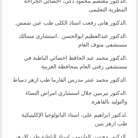
.الدكتور معتصم محمود ذكى، اخصائي الجراحة
المطرية التعليمى
.الدكتور هانى رفعت استاذ الكلى طب عين شمس.
.الدكتور عبدالعظيم ابوالحسن ..استشاري مسالك
مستشفى منوف العام
.الدكتور محمد عبد الحافظ اخصائي الباطنة في
مستشفي زفتي العام بمحافظة الغربية
.الدكتور محمد عنتر مدرس الفارما طب ازهر دمياط
.الدكتور نيرمين جلال استشاري امراض النساء
والتوليد بالقاهرة.
.لدكتور ابراهيم على، استاذ الباثولوجيا الإكلينيكية
طب ازهر بنين
.الدكتور محسن الهايتمى، استاذ الباطنة طب الازهر