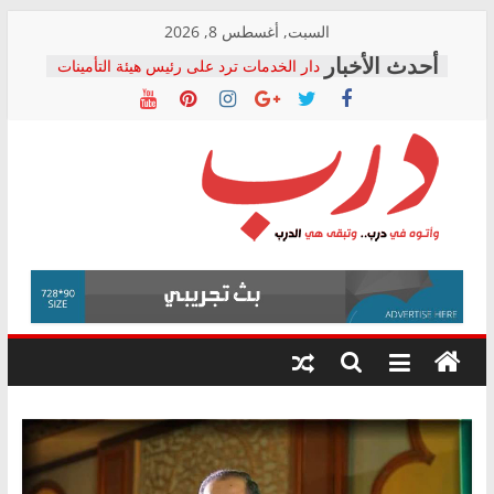
Skip
السبت, أغسطس 8, 2026
to
دار الخدمات ترد على رئيس هيئة التأمينات
content
بعد مؤتمره الصحفي: إنكار الأزمة لا ينهي
معاناة أصحاب المعاشات.. ونطالب بكشف
الشركة المنفذة
فرحات سليمان يكتب: القطاع الصحي إلى
أين؟
حزب التحالف الشعبي يطلق لجنة “الحق
درب
في الصحة” بالإسكندرية لرصد الانتهاكات
ودعم المرضى
صور .. اعتماد الرسومات النهائية للقرار
وأتوه
الوزاري لمدينة الصحفيين.. وانتهاء أعمال
في
إنشاء المبنى الإداري
درب..
المجلس القومي لحقوق الإنسان يعلن
وتبقى
متابعة قضية الدكتور محمد زهران.. ويؤكد:
هي
قرينة البراءة وضمانات المحاكمة العادلة
حق أصيل
الدرب