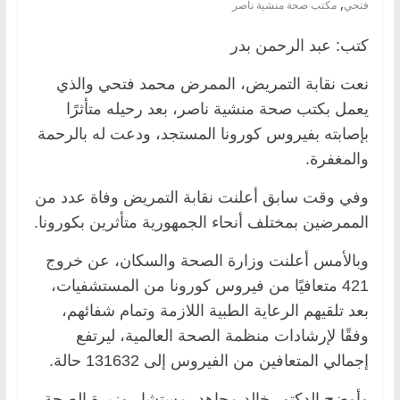
,
فتحي
مكتب صحة منشية ناصر
كتب: عبد الرحمن بدر
نعت نقابة التمريض، الممرض محمد فتحي والذي
يعمل بكتب صحة منشية ناصر، بعد رحيله متأثرًا
بإصابته بفيروس كورونا المستجد، ودعت له بالرحمة
والمغفرة.
وفي وقت سابق أعلنت نقابة التمريض وفاة عدد من
الممرضين بمختلف أنحاء الجمهورية متأثرين بكورونا.
وبالأمس أعلنت وزارة الصحة والسكان، عن خروج
421 متعافيًا من فيروس كورونا من المستشفيات،
بعد تلقيهم الرعاية الطبية اللازمة وتمام شفائهم،
وفقًا لإرشادات منظمة الصحة العالمية، ليرتفع
إجمالي المتعافين من الفيروس إلى 131632 حالة.
وأوضح الدكتور خالد مجاهد، مستشار وزيرة الصحة