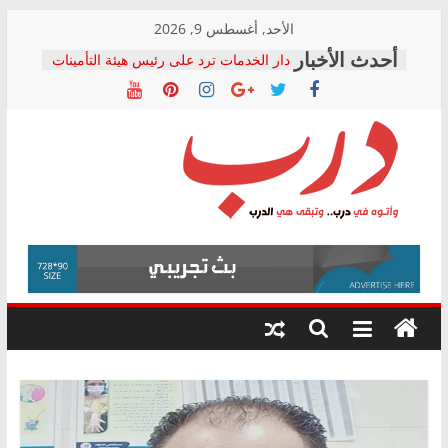
Skip
الأحد, أغسطس 9, 2026
to
دار الخدمات ترد على رئيس هيئة التأمينات
content
بعد مؤتمره الصحفي: إنكار الأزمة لا ينهي
معاناة أصحاب المعاشات.. ونطالب بكشف
الشركة المنفذة
فرحات سليمان يكتب: القطاع الصحي إلى
أين؟
حزب التحالف الشعبي يطلق لجنة “الحق
درب
في الصحة” بالإسكندرية لرصد الانتهاكات
ودعم المرضى
صور .. اعتماد الرسومات النهائية للقرار
وأتوه
الوزاري لمدينة الصحفيين.. وانتهاء أعمال
في
إنشاء المبنى الإداري
درب..
المجلس القومي لحقوق الإنسان يعلن
وتبقى
متابعة قضية الدكتور محمد زهران.. ويؤكد:
هي
قرينة البراءة وضمانات المحاكمة العادلة
حق أصيل
الدرب