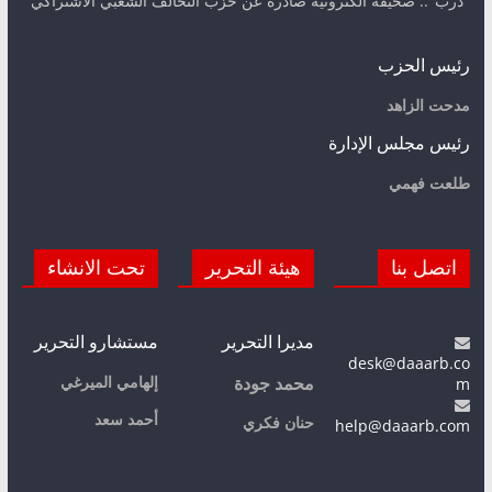
"درب".. صحيفة الكترونية صادرة عن حزب التحالف الشعبي الاشتراكي
رئيس الحزب
مدحت الزاهد
رئيس مجلس الإدارة
طلعت فهمي
اتصل بنا
هيئة التحرير
تحت الانشاء
مديرا التحرير
مستشارو التحرير
desk@daaarb.co
m
إلهامي الميرغي
محمد جودة
أحمد سعد
حنان فكري
help@daaarb.com