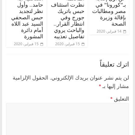
بـ”كورونا” في
نظرت استئناف
حامد.. وأول
مصر ومطالبات
حبس باتريك
نظر لتجديد
بإقالة وزيرة
جورج وفي
حبس الصحفي
الصحة
انتظار القرار..
السيد عبد اللاه
والباحث يروي
أمام دائرة
14 فبراير، 2020
تفاصيل تعذيبه
المشورة
15 فبراير، 2020
15 فبراير، 2020
اترك تعليقاً
لن يتم نشر عنوان بريدك الإلكتروني.
الحقول الإلزامية
مشار إليها بـ
*
التعليق
*