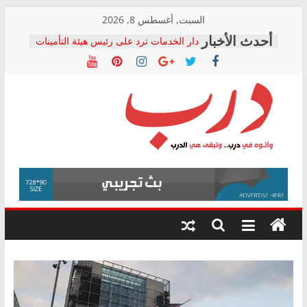
Skip
السبت, أغسطس 8, 2026
to
دار الخدمات ترد على رئيس هيئة التأمينات
content
بعد مؤتمره الصحفي: إنكار الأزمة لا ينهي
معاناة أصحاب المعاشات.. ونطالب بكشف
الشركة المنفذة
فرحات سليمان يكتب: القطاع الصحي إلى
أين؟
حزب التحالف الشعبي يطلق لجنة “الحق
درب
في الصحة” بالإسكندرية لرصد الانتهاكات
ودعم المرضى
صور .. اعتماد الرسومات النهائية للقرار
وأتوه
الوزاري لمدينة الصحفيين.. وانتهاء أعمال
في
إنشاء المبنى الإداري
درب..
المجلس القومي لحقوق الإنسان يعلن
وتبقى
متابعة قضية الدكتور محمد زهران.. ويؤكد:
هي
قرينة البراءة وضمانات المحاكمة العادلة
حق أصيل
الدرب