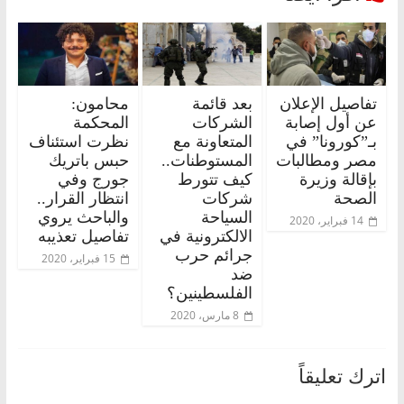
تفاصيل الإعلان
بعد قائمة
محامون:
عن أول إصابة
الشركات
المحكمة
بـ”كورونا” في
المتعاونة مع
نظرت استئناف
مصر ومطالبات
المستوطنات..
حبس باتريك
بإقالة وزيرة
كيف تتورط
جورج وفي
الصحة
شركات
انتظار القرار..
السياحة
والباحث يروي
14 فبراير، 2020
الالكترونية في
تفاصيل تعذيبه
جرائم حرب
15 فبراير، 2020
ضد
الفلسطينين؟
8 مارس، 2020
اترك تعليقاً