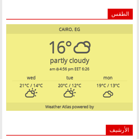
الطقس
CAIRO, EG
16°
partly cloudy
4:56 pm EET
6:26 am
wed
tue
mon
21
°C
/ 14
°C
20
°C
/ 12
°C
19
°C
/ 13
°C
Weather Atlas
powered by
الأرشيف