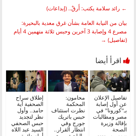
←
رائد سلامة يكتب: أَرقْ.. (إبداعات)
بيان من النيابة العامة بشأن غرق معدية بالبحيرة:
مصرع 4 وإصابة 3 آخرين وحبس ثلاثة متهمين 4 أيام
(تفاصيل)
→
تفاصيل الإعلان
محامون:
إطلاق سراح
عن أول إصابة
المحكمة
الصحفية آية
بـ”كورونا” في
نظرت استئناف
حامد.. وأول
مصر ومطالبات
حبس باتريك
نظر لتجديد
بإقالة وزيرة
جورج وفي
حبس الصحفي
الصحة
انتظار القرار..
السيد عبد اللاه
والباحث يروي
أمام دائرة