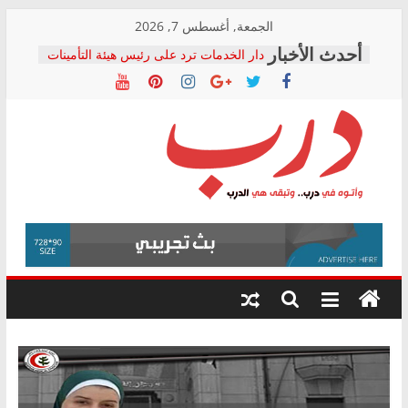
Skip
الجمعة, أغسطس 7, 2026
to
دار الخدمات ترد على رئيس هيئة التأمينات
content
بعد مؤتمره الصحفي: إنكار الأزمة لا ينهي
معاناة أصحاب المعاشات.. ونطالب بكشف
الشركة المنفذة
فرحات سليمان يكتب: القطاع الصحي إلى
أين؟
حزب التحالف الشعبي يطلق لجنة “الحق
درب
في الصحة” بالإسكندرية لرصد الانتهاكات
ودعم المرضى
صور .. اعتماد الرسومات النهائية للقرار
وأتوه
الوزاري لمدينة الصحفيين.. وانتهاء أعمال
في
إنشاء المبنى الإداري
درب..
المجلس القومي لحقوق الإنسان يعلن
وتبقى
متابعة قضية الدكتور محمد زهران.. ويؤكد:
هي
قرينة البراءة وضمانات المحاكمة العادلة
حق أصيل
الدرب