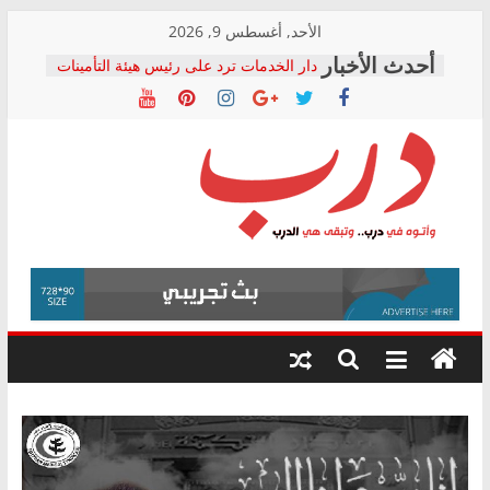
Skip
الأحد, أغسطس 9, 2026
to
دار الخدمات ترد على رئيس هيئة التأمينات
content
بعد مؤتمره الصحفي: إنكار الأزمة لا ينهي
معاناة أصحاب المعاشات.. ونطالب بكشف
الشركة المنفذة
فرحات سليمان يكتب: القطاع الصحي إلى
أين؟
حزب التحالف الشعبي يطلق لجنة “الحق
درب
في الصحة” بالإسكندرية لرصد الانتهاكات
ودعم المرضى
صور .. اعتماد الرسومات النهائية للقرار
وأتوه
الوزاري لمدينة الصحفيين.. وانتهاء أعمال
في
إنشاء المبنى الإداري
درب..
المجلس القومي لحقوق الإنسان يعلن
وتبقى
متابعة قضية الدكتور محمد زهران.. ويؤكد:
هي
قرينة البراءة وضمانات المحاكمة العادلة
حق أصيل
الدرب