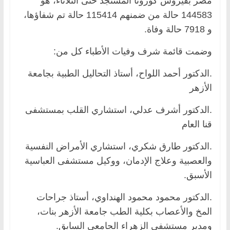
مصر بفيروس كورونا المستجد حتى الثلاثاء، هو
144583 حالة من ضمنهم 115414 حالة تم شفاؤها،
و 7918 حالة وفاة.
وضمت قائمة شرف وفيات الأطباء كل من:
.الدكتور أحمد اللواح، أستاذ التحاليل الطبية بجامعة
الأزهر
.الدكتور أشرف عدلي، استشاري القلب بمستشفى
قنا العام
.الدكتور طارق شكري، استشاري الأمراض النفسية
والعصبية وعلاج الإدمان، ووكيل مستشفى العباسية
الأسبق.
.الدكتور محمود محمود الهنداوي، أستاذ جراحات
المخ والأعصاب بكلية الطب جامعة الأزهر بنات،
ومدير مستشفى الزهراء الجامعي السابق.