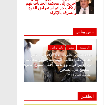
ناس وناس
الرئيسية
مصر
ناس وناس
الرئيسية
مصر
مقعد شاغر على الإفطار وبلكونة بلا زينة
مقعد شاغر على م
رمضان.. د. عبدالخالق فاروق خبير
محمد علي طالب 
اقتصادي في انتظار حلم الحرية ولمة
من الأمراض.. و
الحبايب
بتضيع في السجن
22 فبراير، 2026
15 مارس، 2026
الطقس