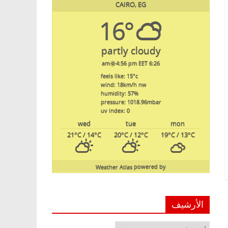
CAIRO, EG
16°
partly cloudy
4:56 pm EET
6:26 am
feels like: 15
°c
wind: 18
km/h
nw
humidity: 57
%
pressure: 1018.96
mbar
uv index: 0
wed
tue
mon
21
°C
/ 14
°C
20
°C
/ 12
°C
19
°C
/ 13
°C
Weather Atlas
powered by
الأرشيف
الأرشيف