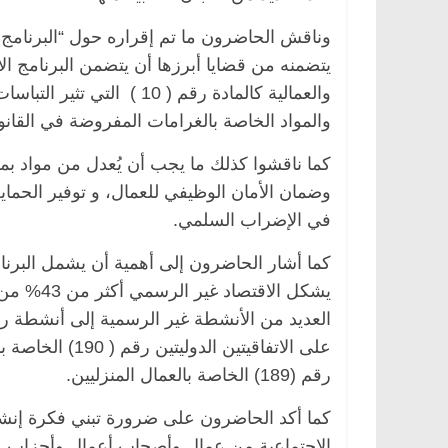
وناقش الحاضرون ما تم إقراره حول “البرنامج ال
يتضمنه من قضايا أبرزها أن يتضمن البرنامج ال
والعمالية كالمادة رقم ( 10 
والمواد الخاصة بالغرامات المفروضة في القانو
كما ناقشوا كذلك ما يجب أن يُعدل من مواد بمقت
وضمان الأمان الوظيفي للعمال، و توفير الحماية
في الإضراب السلمي.
الرئيسية
مصر
ناس وناس
الرئيسية
مصر
ناس 
 عبدالخالق فاروق.. خبير اقتصادي
في ذكرى رحيله.. د. 
كما أشار الحاضرون إلى أهمية أن يشمل البرنا
تفل بذكرى ميلاده وحيداً على أبواب
قانوني دافع عن قضاي
يشكل الاق
للحرية (بروفايل)
العديد من الأنشطة غير الرسمية إلى أنشطة ر
26 يناير، 2026
26 يناير، 2026
على الاتفاقيتين
رقم (189) الخاصة بالعمال المنزليين.
كما أكد الحاضرون على ضرورة تبني فكرة إنشاء
الاجتماعية من عمال وأصحاب أعمال وأحزاب 