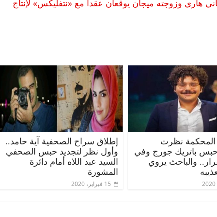
يطاني هاري وزوجته ميجان يوقعان عقدا مع «نتفليكس» لإنتاج
المحكمة نظرت
إطلاق سراح الصحفية آية حامد..
حبس باتريك جورج وفي
وأول نظر لتجديد حبس الصحفي
قرار.. والباحث يروي
السيد عبد اللاه أمام دائرة
ذيبه
المشورة
15 فبراير، 2020