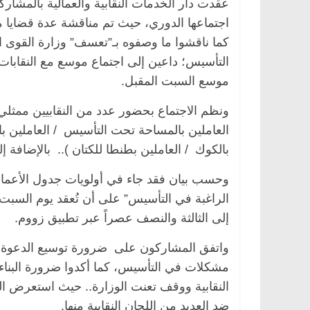
عقدت دار الخدمات النقابية والعمالية بالمشارك
اجتماعها الدوري، حيث تم مناقشة عدة قضايا من ب
كما ناقشوا ما وصفوه بـ”تعسف” وزارة القوى الع
التأسيس؛ داعين إلى اجتماع موسع مع النقابات
موسع السبت المقبل.
ونظم الاجتماع بحضور عدد من النقابيين ممثلي 
العاملين بالمساحة تحت التأسيس / العاملين با
بالكوك / العاملين بطنطا للكتان ).. بالإضافة 
وحسب بيان فقد جاء في أولويات جدول الأعمال ا
إلى الثالثة والنصف عصراً عبر تطبيق زووم.
واتفق المشاركون على ضرورة توسيع الدعوة للمش
مشكلات في التأسيس، كما أكدوا ضرورة البناء 
النقابية ووقف تعنت الوزارة.. حيث استعرض ال
ضد العديد من اللجان النقابية منها.