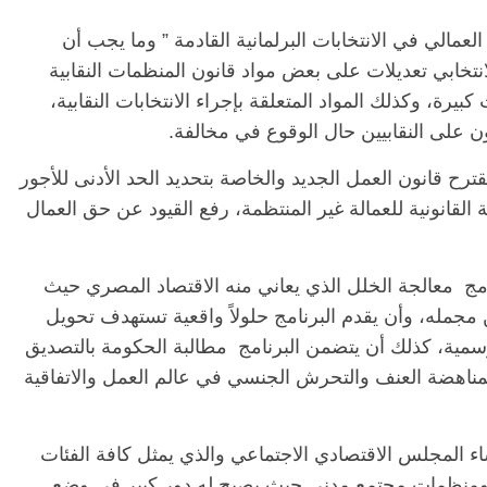
عمالي في الانتخابات البرلمانية القادمة ” وما يجب أن
انتخابي تعديلات على بعض مواد قانون المنظمات النقابية
) التي تثير التباسات كبيرة، وكذلك المواد المتعلقة بإجراء الانتخابات النقابية،
ن على النقابيين حال الوقوع في مخالفة.
رح قانون العمل الجديد والخاصة بتحديد الحد الأدنى للأجور
 القانونية للعمالة غير المنتظمة، رفع القيود عن حق العمال
الرئيسية
مصر
ناس وناس
وناس
مقعد شاغر على مائدة الإفطار.. يحيى
نور فرحات فقيه
حسين عبدالهادي فارس مقاومة
مج معالجة الخلل الذي يعاني منه الاقتصاد المصري حيث
ا الوطن وانحاز
الخصخصة الذي دافع عن المال العام
تصاد غير الرسمي أكثر من 43% من مجمله، وأن يقدم البرنامج حلولاً واقعية تستهدف تحويل
(بروفايل)
سمية، كذلك أن يتضمن البرنامج مطالبة الحكومة بالتصديق
21 فبراير، 2026
 الدوليتين رقم ( 190) الخاصة بمناهضة العنف والتحرش الجنسي في عالم العمل والاتفاقية
 المجلس الاقتصادي الاجتماعي والذي يمثل كافة الفئات
ومنظمات مجتمع مدني حيث يصبح له دور كبير في وضع