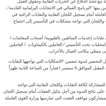
ة مع لجنة الدفاع عن الحريات النقابية وحقوق العمل
ينها “البرنامج العمالي في الانتخابات البرلمانية القادمة”،
املة أمام تسجيل اللجان النقابية والنقابات الراغبة في
 واللجان التي تواجه مشكلات في التأسيس إلى اجتماع
نقابات (خدمات السائقين بالقليوبية/ أصحاب المعاشات /
لمحليات تحت التأسيس / العاملين بالكيماويات / العاملين
إلى ممثلي مكاتب العمال بالأحزاب.
لتحضير لندوة تتضمن “الاشكاليات التي تواجهها النقابات
الراغبة في التأسيس” على أن تُعقد يوم السبت المقبل الموافق 5 سبتمبر اعتباراً من الساعة الثانية ظهراً
اركة لكافة النقابات واللجان النقابية التي تواجه
على نتائج الندوة من أجل تذليل العقبات أمام تسجيل اللجان
مشاركون مواقف التعنت التي تمارسها وزارة القوى العاملة