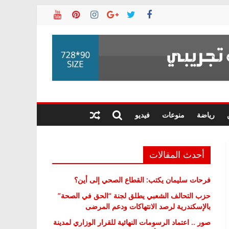
رياضة
منوعات
فيديو
أحدث المقالات
فرحات سليمان يكتب: القطاع الصحي إلى أين؟
حزب التحالف الشعبي يطلق لجنة “الحق في الصحة”
بالإسكندرية لرصد الانتهاكات ودعم المرضى
صور .. اعتماد الرسومات النهائية للقرار الوزاري لمدينة