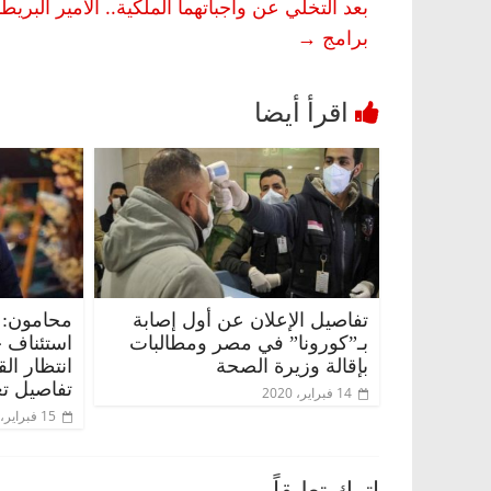
بعد التخلي عن واجباتهما الملكية.. الأمير البر
برامج
→
تفاصيل الإعلان عن أول إصابة
محامون: 
بـ”كورونا” في مصر ومطالبات
استئناف 
بإقالة وزيرة الصحة
انتظار ال
تفاصيل تع
14 فبراير، 2020
15 فبراير، 2020
اترك تعليقاً